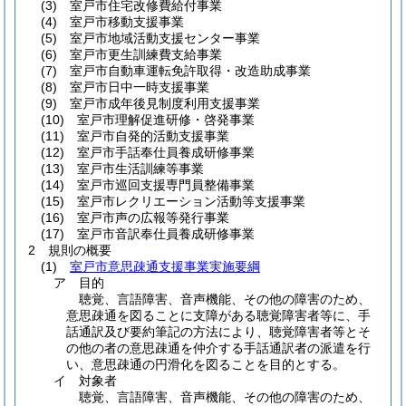
(3)
室戸市住宅改修費給付事業
(4)
室戸市移動支援事業
(5)
室戸市地域活動支援センター事業
(6)
室戸市更生訓練費支給事業
(7)
室戸市自動車運転免許取得・改造助成事業
(8)
室戸市日中一時支援事業
(9)
室戸市成年後見制度利用支援事業
(10)
室戸市理解促進研修・啓発事業
(11)
室戸市自発的活動支援事業
(12)
室戸市手話奉仕員養成研修事業
(13)
室戸市生活訓練等事業
(14)
室戸市巡回支援専門員整備事業
(15)
室戸市レクリエーション活動等支援事業
(16)
室戸市声の広報等発行事業
(17)
室戸市音訳奉仕員養成研修事業
2
規則の概要
(1)
室戸市意思疎通支援事業実施要綱
ア
目的
聴覚、言語障害、音声機能、その他の障害のため、
意思疎通を図ることに支障がある聴覚障害者等に、手
話通訳及び要約筆記の方法により、聴覚障害者等とそ
の他の者の意思疎通を仲介する手話通訳者の派遣を行
い、意思疎通の円滑化を図ることを目的とする。
イ
対象者
聴覚、言語障害、音声機能、その他の障害のため、