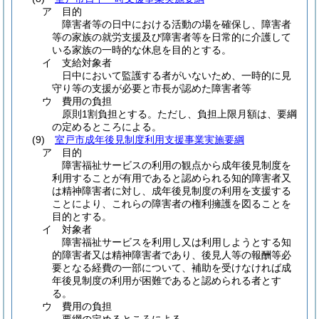
ア
目的
障害者等の日中における活動の場を確保し、障害者
等の家族の就労支援及び障害者等を日常的に介護して
いる家族の一時的な休息を目的とする。
イ
支給対象者
日中において監護する者がいないため、一時的に見
守り等の支援が必要と市長が認めた障害者等
ウ
費用の負担
原則1割負担とする。ただし、負担上限月額は、要綱
の定めるところによる。
(9)
室戸市成年後見制度利用支援事業実施要綱
ア
目的
障害福祉サービスの利用の観点から成年後見制度を
利用することが有用であると認められる知的障害者又
は精神障害者に対し、成年後見制度の利用を支援する
ことにより、これらの障害者の権利擁護を図ることを
目的とする。
イ
対象者
障害福祉サービスを利用し又は利用しようとする知
的障害者又は精神障害者であり、後見人等の報酬等必
要となる経費の一部について、補助を受けなければ成
年後見制度の利用が困難であると認められる者とす
る。
ウ
費用の負担