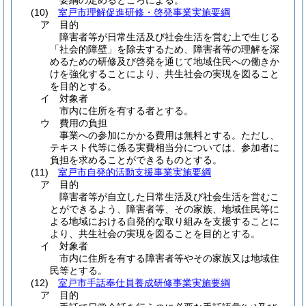
要綱の定めるところによる。
(10)
室戸市理解促進研修・啓発事業実施要綱
ア
目的
障害者等が日常生活及び社会生活を営む上で生じる
「社会的障壁」を除去するため、障害者等の理解を深
めるための研修及び啓発を通じて地域住民への働きか
けを強化することにより、共生社会の実現を図ること
を目的とする。
イ
対象者
市内に住所を有する者とする。
ウ
費用の負担
事業への参加にかかる費用は無料とする。ただし、
テキスト代等に係る実費相当分については、参加者に
負担を求めることができるものとする。
(11)
室戸市自発的活動支援事業実施要綱
ア
目的
障害者等が自立した日常生活及び社会生活を営むこ
とができるよう、障害者等、その家族、地域住民等に
よる地域における自発的な取り組みを支援することに
より、共生社会の実現を図ることを目的とする。
イ
対象者
市内に住所を有する障害者等やその家族又は地域住
民等とする。
(12)
室戸市手話奉仕員養成研修事業実施要綱
ア
目的