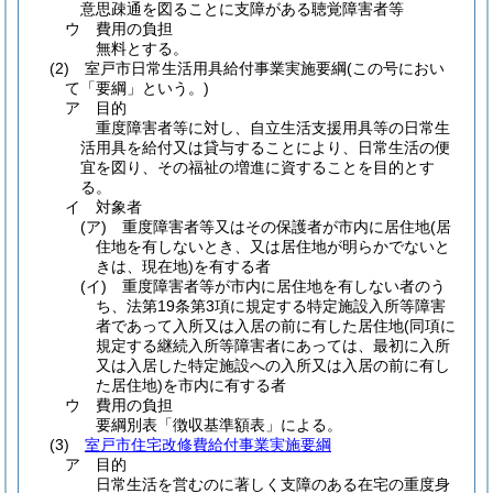
意思疎通を図ることに支障がある聴覚障害者等
ウ
費用の負担
無料とする。
(2)
室戸市日常生活用具給付事業実施要綱
(この号におい
て「要綱」という。)
ア
目的
重度障害者等に対し、自立生活支援用具等の日常生
活用具を給付又は貸与することにより、日常生活の便
宜を図り、その福祉の増進に資することを目的とす
る。
イ
対象者
(ア)
重度障害者等又はその保護者が市内に居住地
(居
住地を有しないとき、又は居住地が明らかでないと
きは、現在地)
を有する者
(イ)
重度障害者等が市内に居住地を有しない者のう
ち、法第19条第3項に規定する特定施設入所等障害
者であって入所又は入居の前に有した居住地
(同項に
規定する継続入所等障害者にあっては、最初に入所
又は入居した特定施設への入所又は入居の前に有し
た居住地)
を市内に有する者
ウ
費用の負担
要綱別表「徴収基準額表」による。
(3)
室戸市住宅改修費給付事業実施要綱
ア
目的
日常生活を営むのに著しく支障のある在宅の重度身