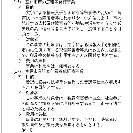
(16)
室戸市声の広報等発行事業
ア
目的
文字による情報入手が困難な障害者等のために、音
声訳その他障害者等にわかりやすい方法により、市の
発行する広報及び障害者等が地域生活をするうえで必
要度の高い情報等を音声等に訳し、提供することを目
的とする。
イ
対象者
この事業の対象者は、文字による情報入手が困難な
市内に住所を有する視覚障害者等又はさまざまな理由
で、印刷物の情報を利用することが困難な者とする。
ウ
費用の負担
事業の利用料は、無料とする。
(17)
室戸市音訳奉仕員養成研修事業
ア
目的
音訳に必要な技術等を習得した音訳奉仕員を養成す
ることを目的とする。
イ
対象者
この事業の対象者は、視覚障害者の自立、社会参加
の促進及び情報支援に理解を有する者で、市長が適当
と認めた者とする。
ウ
費用の負担
事業の利用料は、無料とする。ただし、受講者は、
教科書代及び教材費を負担するものとする。
附
則