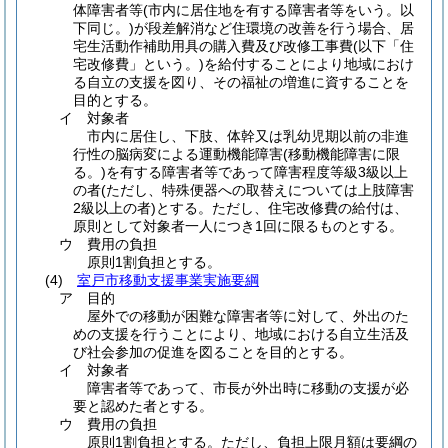
体障害者等
(市内に居住地を有する障害者等をいう。以
下同じ。)
が段差解消など住環境の改善を行う場合、居
宅生活動作補助用具の購入費及び改修工事費
(以下「住
宅改修費」という。)
を給付することにより地域におけ
る自立の支援を図り、その福祉の増進に資することを
目的とする。
イ
対象者
市内に居住し、下肢、体幹又は乳幼児期以前の非進
行性の脳病変による運動機能障害
(移動機能障害に限
る。)
を有する障害者等であって障害程度等級3級以上
の者
(ただし、特殊便器への取替えについては上肢障害
2級以上の者)
とする。ただし、住宅改修費の給付は、
原則として対象者一人につき1回に限るものとする。
ウ
費用の負担
原則1割負担とする。
(4)
室戸市移動支援事業実施要綱
ア
目的
屋外での移動が困難な障害者等に対して、外出のた
めの支援を行うことにより、地域における自立生活及
び社会参加の促進を図ることを目的とする。
イ
対象者
障害者等であって、市長が外出時に移動の支援が必
要と認めた者とする。
ウ
費用の負担
原則1割負担とする。ただし、負担上限月額は要綱の