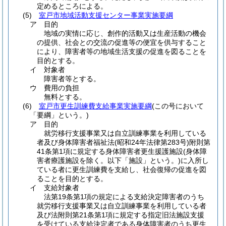
定めるところによる。
(5)
室戸市地域活動支援センター事業実施要綱
ア
目的
地域の実情に応じ、創作的活動又は生産活動の機会
の提供、社会との交流の促進等の便宜を供与すること
により、障害者等の地域生活支援の促進を図ることを
目的とする。
イ
対象者
障害者等とする。
ウ
費用の負担
無料とする。
(6)
室戸市更生訓練費支給事業実施要綱
(この号において
「要綱」という。)
ア
目的
就労移行支援事業又は自立訓練事業を利用している
者及び身体障害者福祉法
(昭和24年法律第283号)
附則第
41条第1項に規定する身体障害者更生援護施設
(身体障
害者療護施設を除く。以下「施設」という。)
に入所し
ている者に更生訓練費を支給し、社会復帰の促進を図
ることを目的とする。
イ
支給対象者
法第19条第1項の規定による支給決定障害者のうち
就労移行支援事業又は自立訓練事業を利用している者
及び法附則第21条第1項に規定する指定旧法施設支援
を受けている支給決定者である身体障害者のうち更生