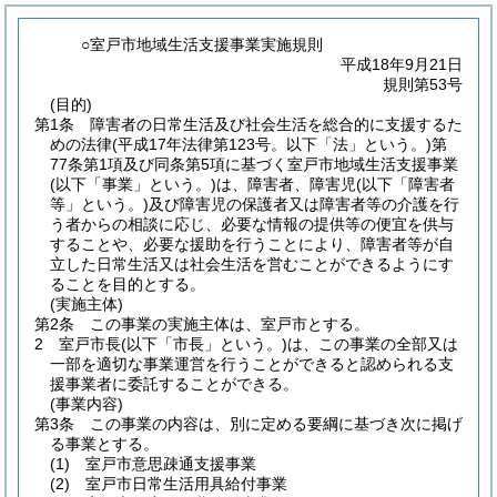
○室戸市地域生活支援事業実施規則
平成18年9月21日
規則第53号
(目的)
第1条
障害者の日常生活及び社会生活を総合的に支援するた
めの法律
(平成17年法律第123号。以下「法」という。)
第
77条第1項及び同条第5項に基づく室戸市地域生活支援事業
(以下「事業」という。)
は、障害者、障害児
(以下「障害者
等」という。)
及び障害児の保護者又は障害者等の介護を行
う者からの相談に応じ、必要な情報の提供等の便宜を供与
することや、必要な援助を行うことにより、障害者等が自
立した日常生活又は社会生活を営むことができるようにす
ることを目的とする。
(実施主体)
第2条
この事業の実施主体は、室戸市とする。
2
室戸市長
(以下「市長」という。)
は、この事業の全部又は
一部を適切な事業運営を行うことができると認められる支
援事業者に委託することができる。
(事業内容)
第3条
この事業の内容は、別に定める要綱に基づき次に掲げ
る事業とする。
(1)
室戸市意思疎通支援事業
(2)
室戸市日常生活用具給付事業