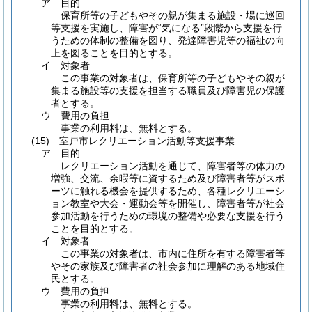
ア
目的
保育所等の子どもやその親が集まる施設・場に巡回
等支援を実施し、障害が“気になる”段階から支援を行
うための体制の整備を図り、発達障害児等の福祉の向
上を図ることを目的とする。
イ
対象者
この事業の対象者は、保育所等の子どもやその親が
集まる施設等の支援を担当する職員及び障害児の保護
者とする。
ウ
費用の負担
事業の利用料は、無料とする。
(15)
室戸市レクリエーション活動等支援事業
ア
目的
レクリエーション活動を通じて、障害者等の体力の
増強、交流、余暇等に資するため及び障害者等がスポ
ーツに触れる機会を提供するため、各種レクリエーシ
ョン教室や大会・運動会等を開催し、障害者等が社会
参加活動を行うための環境の整備や必要な支援を行う
ことを目的とする。
イ
対象者
この事業の対象者は、市内に住所を有する障害者等
やその家族及び障害者の社会参加に理解のある地域住
民とする。
ウ
費用の負担
事業の利用料は、無料とする。