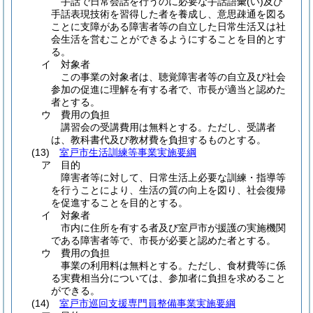
手話で日常会話を行うのに必要な手話語彙
(い)
及び
手話表現技術を習得した者を養成し、意思疎通を図る
ことに支障がある障害者等の自立した日常生活又は社
会生活を営むことができるようにすることを目的とす
る。
イ
対象者
この事業の対象者は、聴覚障害者等の自立及び社会
参加の促進に理解を有する者で、市長が適当と認めた
者とする。
ウ
費用の負担
講習会の受講費用は無料とする。ただし、受講者
は、教科書代及び教材費を負担するものとする。
(13)
室戸市生活訓練等事業実施要綱
ア
目的
障害者等に対して、日常生活上必要な訓練・指導等
を行うことにより、生活の質の向上を図り、社会復帰
を促進することを目的とする。
イ
対象者
市内に住所を有する者及び室戸市が援護の実施機関
である障害者等で、市長が必要と認めた者とする。
ウ
費用の負担
事業の利用料は無料とする。ただし、食材費等に係
る実費相当分については、参加者に負担を求めること
ができる。
(14)
室戸市巡回支援専門員整備事業実施要綱