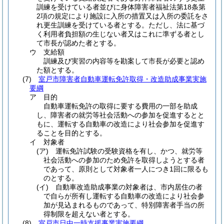
訓練を受けている者並びに身体障害者福祉法第18条第
2項の規定により施設に入所の措置又は入所の委託をさ
れ更生訓練を受けている者とする。ただし、法に基づ
く利用者負担額の生じない者又はこれに準ずる者とし
て市長が認めた者とする。
ウ
支給額
訓練及び実習の内容等を勘案して市長が必要と認め
た額とする。
(7)
室戸市障害者自動車運転免許取得・改造助成事業実施
要綱
ア
目的
自動車運転免許の取得に要する費用の一部を助成
し、障害者の就労等社会活動への参加を促進するとと
もに、運転する自動車の改造により社会参加を促進す
ることを目的とする。
イ
対象者
(ア)
運転免許試験の受験資格を有し、かつ、就労等
社会活動への参加のため免許を取得しようとする者
であって、原則として対象者一人につき1回に限るも
のとする。
(イ)
自動車改造助成事業の対象者は、市内居住の者
で自らが所有し運転する自動車の改造により社会参
加が見込まれるものであって、特別障害者手当の所
得制限を超えない者とする。
(8)
室戸市日中一時支援事業実施要綱