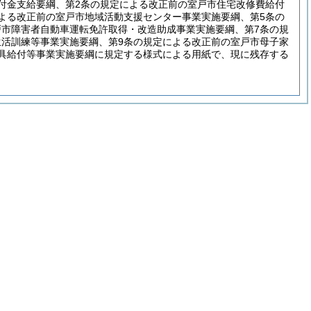
付金支給要綱、第2条の規定による改正前の室戸市住宅改修費給付
よる改正前の室戸市地域活動支援センター事業実施要綱、第5条の
戸市障害者自動車運転免許取得・改造助成事業実施要綱、第7条の規
生活訓練等事業実施要綱、第9条の規定による改正前の室戸市母子家
用具給付等事業実施要綱に規定する様式による用紙で、現に残存する