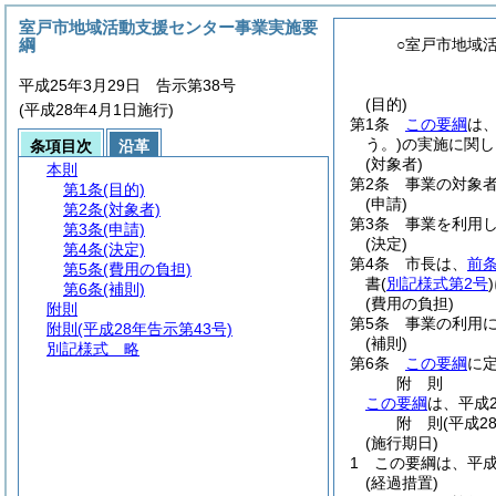
室戸市地域活動支援センター事業実施要
綱
○室戸市地域
平成25年3月29日 告示第38号
(目的)
(平成28年4月1日施行)
第1条
この要綱
は
う。)
の実施に関し
条項目次
沿革
(対象者)
本則
第2条
事業の対象
第1条
(目的)
(申請)
第2条
(対象者)
第3条
事業を利用
第3条
(申請)
(決定)
第4条
(決定)
第4条
市長は、
前
第5条
(費用の負担)
書
(
別記様式第2号
)
第6条
(補則)
(費用の負担)
附則
第5条
事業の利用
附則
(平成28年告示第43号)
(補則)
別記様式
略
第6条
この要綱
に
附
則
この要綱
は、平成
附
則
(平成2
(施行期日)
1
この要綱は、平成
(経過措置)