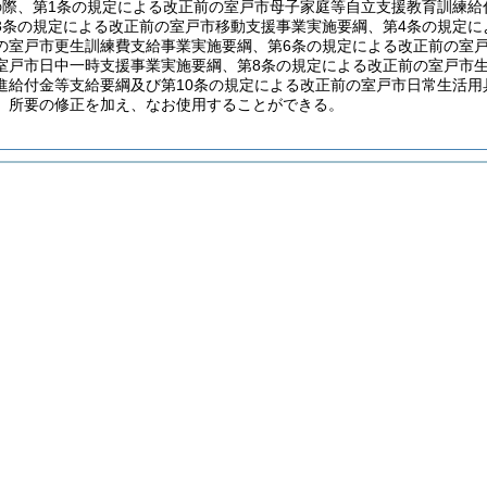
の際、第1条の規定による改正前の室戸市母子家庭等自立支援教育訓練給
3条の規定による改正前の室戸市移動支援事業実施要綱、第4条の規定に
の室戸市更生訓練費支給事業実施要綱、第6条の規定による改正前の室
室戸市日中一時支援事業実施要綱、第8条の規定による改正前の室戸市
進給付金等支給要綱及び第10条の規定による改正前の室戸市日常生活
、所要の修正を加え、なお使用することができる。