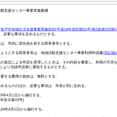
活動支援センター事業実施要綱
、
室戸市地域生活支援事業実施規則
(平成18年規則第53号)
第3条第2項第5
、必要な事項を定めるものとする。
者は、市内に居住地を有する障害者等とする。
しようとする障害者等は、地域活動支援センター事業利用申請書
(
別記様
条
の規定による申請を受理したときは、その内容を審査し、利用の可否
により当該申請者に通知するものとする。
に要する費用の負担は、無料とする。
定めるもののほか、必要な事項は、市長が別に定める。
25年4月1日から施行する。
8年
告示第43号)
28年4月1日から施行する。