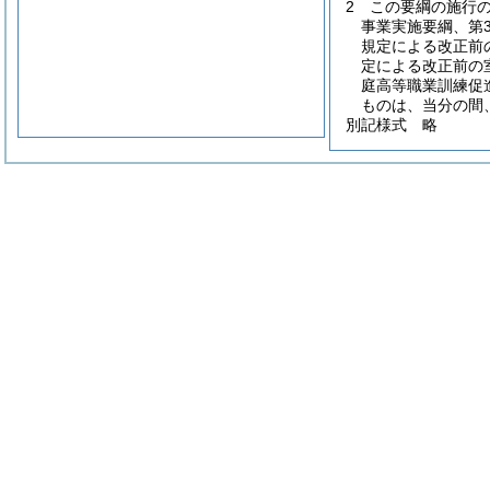
2
この要綱の施行
事業実施要綱、第
規定による改正前
定による改正前の
庭高等職業訓練促
ものは、当分の間
別記様式
略