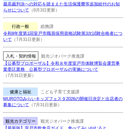
最高裁判決への対応を踏まえた生活保護費等追加給付のお知
らせについて
（8月3日更新）
行政一般
総務課
令和8年度第1回室戸市職員採用資格試験第3次試験合格者につ
いて
（7月31日更新）
入札・契約情報
観光ジオパーク推進課
【公募型プロポーザル】令和８年度室戸市体験博覧会運営事
業委託業務 公募型プロポーザルの実施について
（7月31日更新）
健康と福祉
こども子育て支援課
MUROTOみらいキッズフェスタ2026の開催日決定と出店者の
募集について
（7月31日更新）
観光カテゴリー
観光ジオパーク推進課
【最新版】室戸市飲食店ガイド 食べてみいやむろと