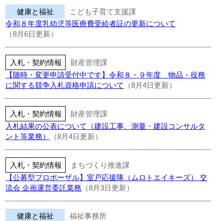
健康と福祉
こども子育て支援課
令和８年度乳幼児等医療費受給者証の更新について
（8月6日更新）
入札・契約情報
財産管理課
【随時・変更申請受付中です】令和８・９年度 物品・役務
に関する競争入札資格申請について
（8月4日更新）
入札・契約情報
財産管理課
入札結果の公表について（建設工事、測量・建設コンサルタ
ント等業務）
（8月4日更新）
入札・契約情報
まちづくり推進課
【公募型プロポーザル】室戸応援隊（ムロトエイキーズ） 交
流会 企画運営委託業務
（8月3日更新）
健康と福祉
福祉事務所