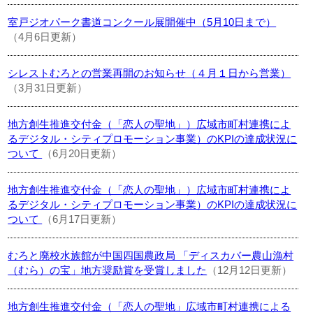
室戸ジオパーク書道コンクール展開催中（5月10日まで）
（4月6日更新）
シレストむろとの営業再開のお知らせ（４月１日から営業）
（3月31日更新）
地方創生推進交付金（「恋人の聖地」）広域市町村連携によ
るデジタル・シティプロモーション事業）のKPIの達成状況に
ついて
（6月20日更新）
地方創生推進交付金（「恋人の聖地」）広域市町村連携によ
るデジタル・シティプロモーション事業）のKPIの達成状況に
ついて
（6月17日更新）
むろと廃校水族館が中国四国農政局 「ディスカバー農山漁村
（むら）の宝」地方奨励賞を受賞しました
（12月12日更新）
地方創生推進交付金（「恋人の聖地」広域市町村連携による