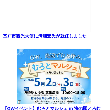
室戸市観光大使に溝畑宏氏が就任しました
【GWイベント】むろとマルシェ in 海の駅とろむ