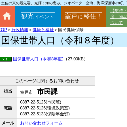
土佐の東の最先端、光輝く海の恵み。ジオパーク、空海、海洋深層水の町。
【随時
観光
室戸
移住！
イベント
に
度 物
ついて
TOP
＞
行政情報
＞
健康と福祉
＞国民健康保険
国保世帯人口（令和８年度）
国保世帯人口（令和8年度)
（27.00KB）
xls
このページに関するお問い合わせ
市民課
担当
室戸市
0887-22-5125(市民班)
電話
0887-22-5126(環境政策室)
0887-22-5133(保険年金班)
メール
お問い合わせフォーム