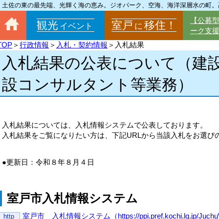
土佐の東の最先端、光輝く海の恵み。ジオパーク、空海、海洋深層水の町。
【公募
観光
室戸
移住！
イベント
に
ーク支
TOP
＞
行政情報
＞
入札・契約情報
＞入札結果
入札結果の公表について（建
設コンサルタント等業務）
入札結果については、入札情報システムで公表しております。
入札結果をご覧になりたい方は、下記URLから当該入札をお選び
●更新日：令和８年８月４日
室戸市入札情報システム
室戸市 入札情報システム（https://ppi.pref.kochi.lg.jp/JuchuW
http