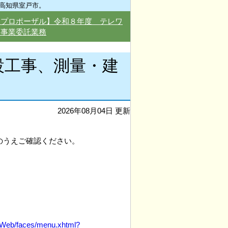
高知県室戸市。
型プロポーザル】令和８年度 テレワ
援事業委託業務
設工事、測量・建
2026年08月04日 更新
のうえご確認ください。
eb/faces/menu.xhtml?