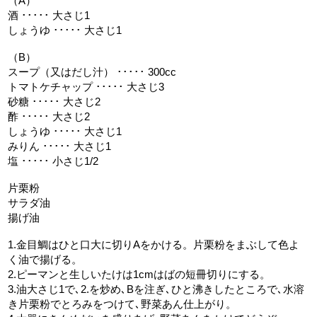
（A）
酒 ･････ 大さじ1
しょうゆ ･････ 大さじ1
（B）
スープ（又はだし汁） ･････ 300cc
トマトケチャップ ･････ 大さじ3
砂糖 ･････ 大さじ2
酢 ･････ 大さじ2
しょうゆ ･････ 大さじ1
みりん ･････ 大さじ1
塩 ･････ 小さじ1/2
片栗粉
サラダ油
揚げ油
1.金目鯛はひと口大に切りAをかける。片栗粉をまぶして色よ
く油で揚げる。
2.ピーマンと生しいたけは1cmはばの短冊切りにする。
3.油大さじ1で､2.を炒め､Bを注ぎ､ひと沸きしたところで､水溶
き片栗粉でとろみをつけて､野菜あん仕上がり。