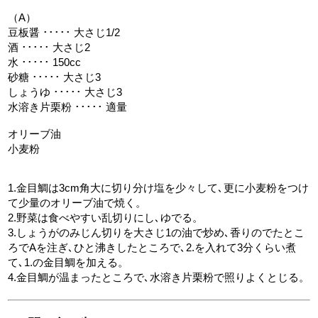
（A）
豆板醤 ･････ 大さじ1/2
酒 ･････ 大さじ2
水 ･････ 150cc
砂糖 ･････ 大さじ3
しょうゆ ･････ 大さじ3
水溶き片栗粉 ･････ 適量
オリーブ油
小麦粉
1.金目鯛は3cm角大に切り分け塩を少々して､更に小麦粉をつけ
て少量のオリーブ油で焼く。
2.野菜は食べやすい乱切りにし､ゆでる。
3.しょうがのみじん切りを大さじ1の油で炒め､香りのでたとこ
ろでAを注ぎ､ひと沸きしたところで､2.を入れて3分くらい煮
て､1.の金目鯛を加える。
4.金目鯛が温まったところで､水溶き片栗粉で照りよくとじる。