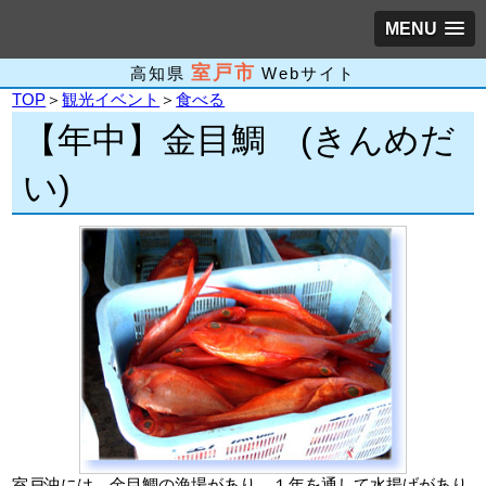
MENU
室戸市
高知県
Webサイト
TOP
＞
観光イベント
＞
食べる
【年中】金目鯛 (きんめだ
い)
室戸沖には、金目鯛の漁場があり、１年を通して水揚げがあり