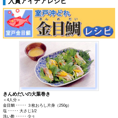
入賞アイデアレシピ
きんめだいの大葉巻き
＜4人分＞
金目鯛 ･････ ３枚おろし片身（250g）
塩 ･････ 大さじ1/2
洗い酢 ･････ 少々