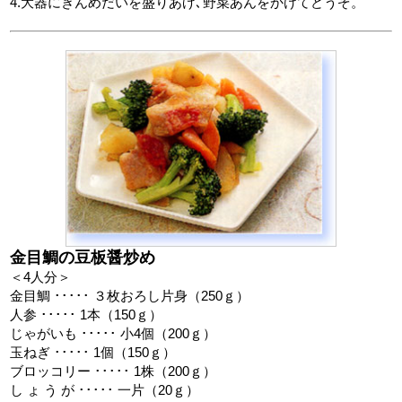
4.大器にきんめだいを盛りあげ､野菜あんをかけてどうぞ。
金目鯛の豆板醤炒め
＜4人分＞
金目鯛 ･････ ３枚おろし片身（250ｇ）
人参 ･････ 1本（150ｇ）
じゃがいも ･････ 小4個（200ｇ）
玉ねぎ ･････ 1個（150ｇ）
ブロッコリー ･････ 1株（200ｇ）
し ょ う が ･････ 一片（20ｇ）