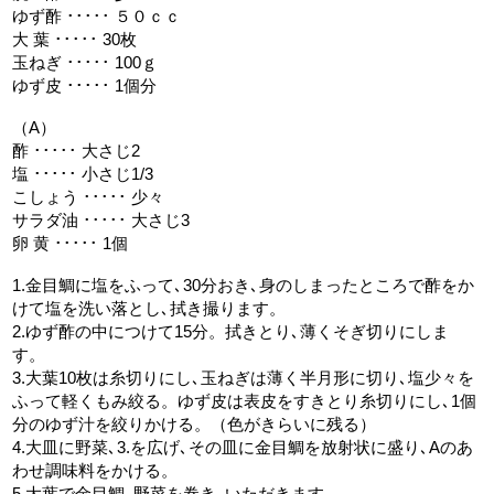
ゆず酢 ･････ ５０ｃｃ
大 葉 ･････ 30枚
玉ねぎ ･････ 100ｇ
ゆず皮 ･････ 1個分
（A）
酢 ･････ 大さじ2
塩 ･････ 小さじ1/3
こしょう ･････ 少々
サラダ油 ･････ 大さじ3
卵 黄 ･････ 1個
1.金目鯛に塩をふって､30分おき､身のしまったところで酢をか
けて塩を洗い落とし､拭き撮ります。
2.ゆず酢の中につけて15分。拭きとり､薄くそぎ切りにしま
す。
3.大葉10枚は糸切りにし､玉ねぎは薄く半月形に切り､塩少々を
ふって軽くもみ絞る。ゆず皮は表皮をすきとり糸切りにし､1個
分のゆず汁を絞りかける。（色がきらいに残る）
4.大皿に野菜､3.を広げ､その皿に金目鯛を放射状に盛り､Aのあ
わせ調味料をかける。
5.大葉で金目鯛､野菜を巻き､いただきます。