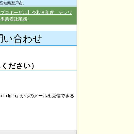
高知県室戸市。
型プロポーザル】令和８年度 テレワ
援事業委託業務
問い合わせ
みください）
to.lg.jp」からのメールを受信できる