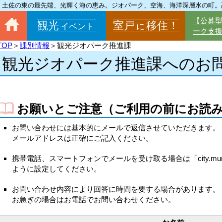
土佐の東の最先端、光輝く海の恵み。ジオパーク、空海、海洋深層水の町。
【公募
観光
室戸
移住！
イベント
に
ーク支
TOP
＞
課別情報
＞観光ジオパーク推進課
観光ジオパーク推進課へのお
お願いとご注意（ご利用の前にお読
お問い合わせには基本的にメールで返信させていただきます。
メールアドレスは正確にご記入ください。
携帯電話、スマートフォンでメールを受け取る場合は「city.muro
ように設定してください。
お問い合わせ内容により回答に時間を要する場合があります。
お急ぎの場合はお電話でお問い合わせください。