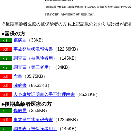
※後期高齢者医療の被保険者の方も上記記載のとおり届け出が必
●国保の方
傷病届
（33KB）
xls
事故発生状況報告書
（122.68KB）
pdf
調査票（被保険者用）
（145KB）
xls
調査票（第三者用）
（34KB）
xls
念書
（95.75KB）
pdf
確約書
（85.33KB）
pdf
人身事故証明書入手不能理由書
（85.31KB）
pdf
●後期高齢者医療の方
傷病届
（35.5KB）
xls
事故発生状況報告書
（122.68KB）
pdf
調査表（被保険者用）
（145KB）
xls