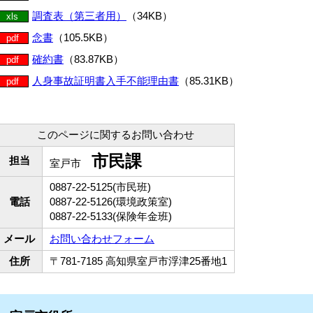
調査表（第三者用）
（34KB）
xls
念書
（105.5KB）
pdf
確約書
（83.87KB）
pdf
人身事故証明書入手不能理由書
（85.31KB）
pdf
このページに関するお問い合わせ
市民課
担当
室戸市
0887-22-5125(市民班)
電話
0887-22-5126(環境政策室)
0887-22-5133(保険年金班)
メール
お問い合わせフォーム
住所
〒781-7185 高知県室戸市浮津25番地1