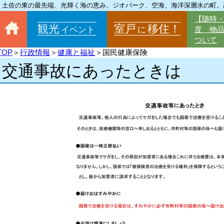
土佐の東の最先端、光輝く海の恵み。ジオパーク、空海、海洋深層水の町。
【随時
観光
室戸
移住！
イベント
に
度 物
ついて
TOP
＞
行政情報
＞
健康と福祉
＞国民健康保険
交通事故にあったときは