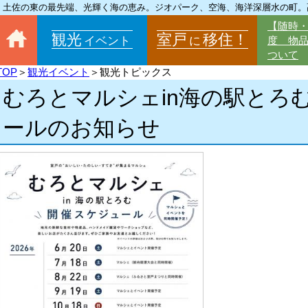
土佐の東の最先端、光輝く海の恵み。ジオパーク、空海、海洋深層水の町。
【随時
観光
室戸
移住！
イベント
に
度 物
ついて
TOP
＞
観光イベント
＞観光トピックス
むろとマルシェin海の駅とろ
ールのお知らせ