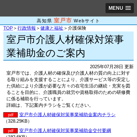
MENU
室戸市
高知県
Webサイト
TOP
＞
行政情報
＞
健康と福祉
＞介護保険
室戸市介護人材確保対策事
業補助金のご案内
2025年07月28日 更新
室戸市では、介護人材の確保及び介護人材の質の向上に対す
る取り組みを支援することにより、介護サービス等の安定し
た供給により介護が必要な方々の在宅生活の継続・充実を図
ることを目的に、介護職員の就労や資格取得のための研修費
に係る補助を行っています。
詳細は、下記案内チラシをご覧ください。
室戸市介護人材確保対策事業補助金案内チラシ
pdf
（328.29KB）
室戸市介護人材確保対策事業補助金交付要綱
pdf
（192.6KB）