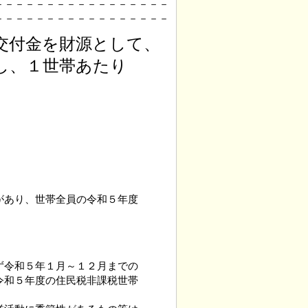
－－－－－－－－－－－－－－－－－
－－－－－－－－－－－－－－－－－
交付金を財源として、
し、１世帯あたり
があり、世帯全員の令和５年度
令和５年１月～１２月までの
和５年度の住民税非課税世帯