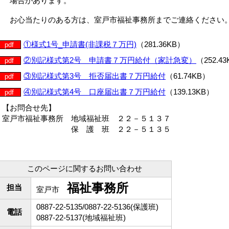
場合があります。
お心当たりのある方は、室戸市福祉事務所までご連絡ください
①様式1号_申請書(非課税７万円)
（281.36KB）
pdf
②別記様式第2号 申請書７万円給付（家計急変）
（252.4
pdf
③別記様式第3号 拒否届出書７万円給付
（61.74KB）
pdf
④別記様式第4号 口座届出書７万円給付
（139.13KB）
pdf
【お問合せ先】
室戸市福祉事務所 地域福祉班 ２２－５１３７
保 護 班 ２２－５１３５
このページに関するお問い合わせ
福祉事務所
担当
室戸市
0887-22-5135/0887-22-5136(保護班)
電話
0887-22-5137(地域福祉班)