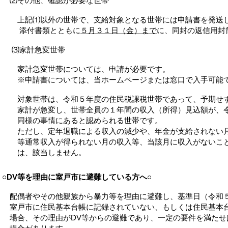
⑵その他、確認が必要な世帯
上記⑴以外の世帯で、支給対象となる世帯には申請書を発送し
添付書類とともに
５月３１日（金）まで
に、同封の返信用封
⑶家計急変世帯
家計急変世帯については、申請が必要です。
※申請書については、当ホームページまたは窓口で入手可能
対象世帯は、令和５年度の住民税課税世帯であって、予期せず
家計が急変し、世帯全員の１年間の収入（所得）見込額が、令
同様の事情にあると認められる世帯です。
ただし、定年退職による収入の減少や、年金が支給されない月
等通常収入が得られない月の収入等、当該月に収入がないこと
は、該当しません。
○DV等を理由に室戸市に避難している方へ○
配偶者やその他親族から暴力等を理由に避難し、基準日（令和
室戸市に住民基本台帳に記録されていない、もしくは住民基本
場合、その理由がDV等からの避難であり、一定の要件を満たせ