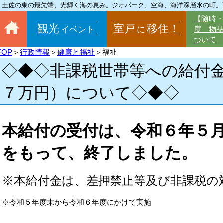
土佐の東の最先端、光輝く海の恵み。ジオパーク、空海、海洋深層水の町。
【随時
観光
室戸
移住！
イベント
に
度 物
ついて
TOP
＞
行政情報
＞
健康と福祉
＞福祉
◇◆◇非課税世帯等への給付
７万円）について◇◆◇
本給付の受付は、令和６年５
をもって、終了しました。
※本給付金は、差押禁止等及び非課税の
※令和５年度末から令和６年度にかけて実施