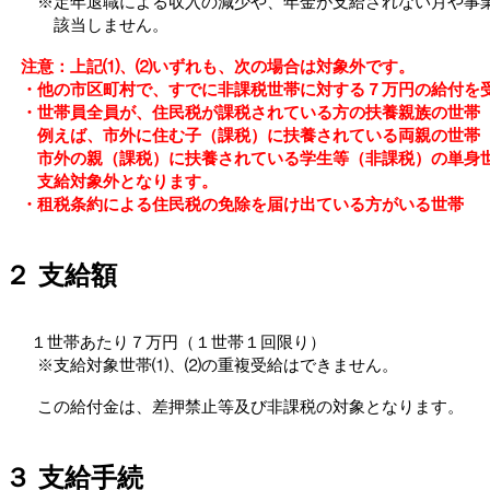
※定年退職による収入の減少や、年金が支給されない月や事業
該当しません。
注意：上記⑴、⑵いずれも、次の場合は対象外です。
・他の市区町村で、すでに非課税世帯に対する７万円の給付を
・世帯員全員が、住民税が課税されている方の扶養親族の世帯
例えば、市外に住む子（課税）に扶養されている両親の世帯
市外の親（課税）に扶養されている学生等（非課税）の単身
支給対象外となります。
・租税条約による住民税の免除を届け出ている方がいる世帯
２ 支給額
１世帯あたり７万円（１世帯１回限り）
※支給対象世帯⑴、⑵の重複受給はできません。
この給付金は、差押禁止等及び非課税の対象となります。
３ 支給手続