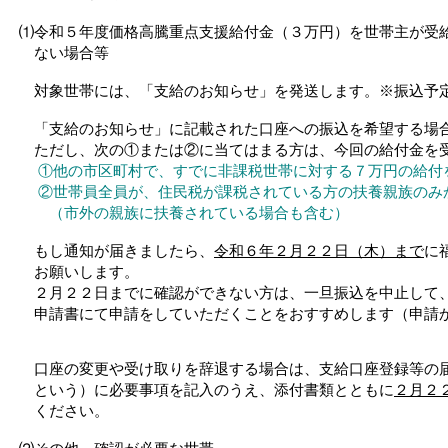
⑴令和５年度価格高騰重点支援給付金（３万円）を世帯主が受
ない場合等
対象世帯には、「支給のお知らせ」を発送します。※振込予定
「支給のお知らせ」に記載された口座への振込を希望する場合
ただし、次の①または②に当てはまる方は、今回の給付金を受
①他の市区町村で、すでに非課税世帯に対する７万円の給付
②世帯員全員が、住民税が課税されている方の扶養親族のみ
（市外の親族に扶養されている場合も含む）
もし通知が届きましたら、
令和６年２月２２日（木）まで
に
お願いします。
２月２２日までに確認ができない方は、一旦振込を中止して、
申請書にて申請をしていただくことをおすすめします（申請か
口座の変更や受け取りを辞退する場合は、支給口座登録等の届
という）に必要事項を記入のうえ、添付書類とともに
２月２
ください。