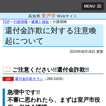
MENU
室戸市
高知県
Webサイト
TOP
＞
行政情報
＞
健康と福祉
＞介護保険
還付金詐欺に対する注意喚
起について
2022年08月26日 更新
ご注意ください!!還付金詐欺!!
還付金詐欺チラシ
（284.31KB）
pdf
急増中です!!
不審に思われたら、まずは室戸市役