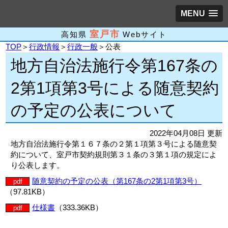
MENU
室戸市
高知県
Webサイト
TOP
＞
行政情報
＞
行政一般
＞公表
地方自治法施行令第167条の
2第1項第3号による随意契約
の予定の公表について
2022年04月08日 更新
地方自治法施行令第１６７条の２第１項第３号による随意契
約について、室戸市契約規則第３１条の３第１項の規定によ
り公表します。
随意契約の予定の公表（第167条の2第1項第3号）
pdf
（97.81KB）
仕様書
（333.36KB）
pdf