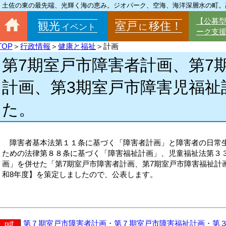
土佐の東の最先端、光輝く海の恵み。ジオパーク、空海、海洋深層水の町。
【公募
観光
室戸
移住！
イベント
に
ーク支
TOP
＞
行政情報
＞
健康と福祉
＞計画
第7期室戸市障害者計画、第7
計画、第3期室戸市障害児福祉
た。
障害者基本法第１１条に基づく「障害者計画」と障害者の日常
ための法律第８８条に基づく「障害福祉計画」、児童福祉法第３
画」を併せた「第7期室戸市障害者計画、第7期室戸市障害福祉計
和8年度】を策定しましたので、公表します。
第７期室戸市障害者計画・第７期室戸市障害福祉計画・第
pdf