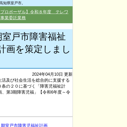
高知県室戸市。
型プロポーザル】令和８年度 テレワ
援事業委託業務
期室戸市障害福祉
計画を策定しまし
2024年04月10日 更新
生活及び社会生活を総合的に支援する
３条の２０に基づく「障害児福祉計
画、第3期障害児福」【令和6年度～令
３期室戸市障害児福祉計画