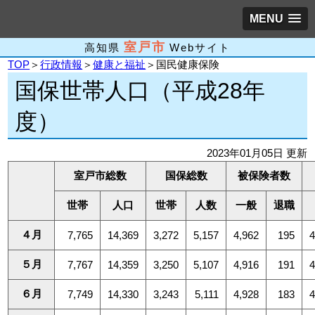
MENU
室戸市
高知県
Webサイト
TOP
＞
行政情報
＞
健康と福祉
＞国民健康保険
国保世帯人口（平成28年
度）
2023年01月05日 更新
室戸市総数
国保総数
被保険者数
世帯
人口
世帯
人数
一般
退職
４月
7,765
14,369
3,272
5,157
4,962
195
５月
7,767
14,359
3,250
5,107
4,916
191
６月
7,749
14,330
3,243
5,111
4,928
183