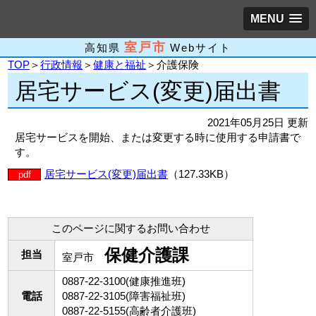
MENU
室戸市
高知県
Webサイト
TOP
＞
行政情報
＞
健康と福祉
＞介護保険
居宅サービス(変更)届出書
2021年05月25日 更新
居宅サービスを開始、または変更する時に使用する申請書で
す。
居宅サービス(変更)届出書
（127.33KB）
pdf
このページに関するお問い合わせ
保健介護課
担当
室戸市
0887-22-3100(健康推進班)
電話
0887-22-3105(障害福祉班)
0887-22-5155(高齢者介護班)