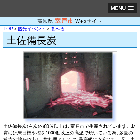
MENU
室戸市
高知県
Webサイト
TOP
＞
観光イベント
＞
食べる
土佐備長炭
土佐備長炭(白炭)の80％以上は､室戸市で生産されています。材
質には馬目樫や樫を1000度以上の高温で焼いている為､多量の
遠赤外線を放出し､燃料用としては､最高級の木炭です。又、土