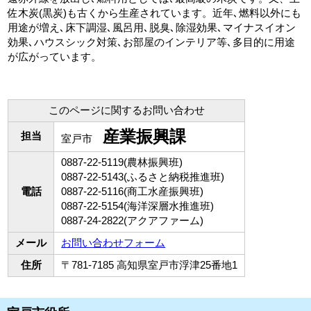
佐木炭(黒炭)も古くから生産されています。近年､燃料以外にも
用途が増え､床下調湿､風呂用､脱臭､除湿効果､マイナスイオン
効果､ハウスシック対策､お部屋のインテリア等､多目的に用途
が広がっています。
このページに関するお問い合わせ
産業振興課
担当
室戸市
0887-22-5119(農林振興班)
0887-22-5143(ふるさと納税推進班)
電話
0887-22-5116(商工水産振興班)
0887-22-5154(海洋深層水推進班)
0887-24-2822(アクアファーム)
メール
お問い合わせフォーム
住所
〒781-7185 高知県室戸市浮津25番地1