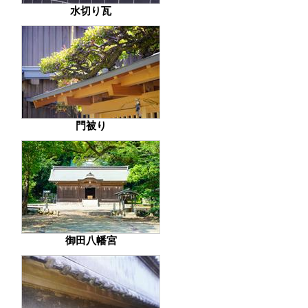
水切り瓦
門被り
御田八幡宮