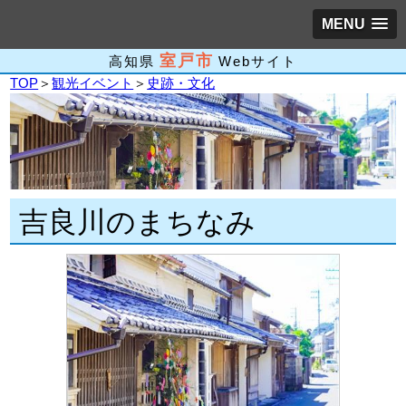
MENU
室戸市
高知県
Webサイト
TOP
＞
観光イベント
＞
史跡・文化
吉良川のまちなみ