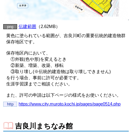
伝建範囲
（2.62MB）
png
黄色に塗られている範囲が、吉良川町の重要伝統的建造物群
保存地区です。
保存地区内において、
①外観(色や形)を変えるとき
②新築、増築、改築、移転
③取り壊し(※伝統的建造物は取り壊しできません)
を行う場合、事前に許可が必要です。
生涯学習課までご相談ください。
また、許可の申請は以下ページの様式をお使いください。
https://www.city.muroto.kochi.jp/pages/page0514.php
http
吉良川まちなみ館