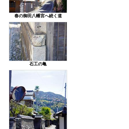
春の御田八幡宮へ続く道
石工の亀