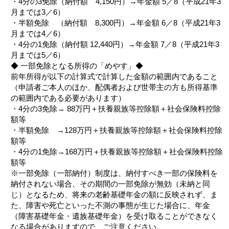
・4分の3免除（納付額 4,150円）→年金額 5／8（平成21年3
月までは3／6）
・半額免除 （納付額 8,300円）→年金額 6／8（平成21年3
月までは4／6）
・4分の1免除（納付額 12,440円）→年金額 7／8（平成21年3
月までは5／6）
◆ 一部免除となる所得の「めやす」◆
前年所得が以下の計算式で計算した金額の範囲内であること
（申請者ご本人のほか、配偶者および世帯主の方も所得基準
の範囲内である必要があります）
・4分の3免除→ 88万円＋扶養親族等控除額＋社会保険料控除
額等
・半額免除 →128万円＋扶養親族等控除額＋社会保険料控除
額等
・4分の1免除→168万円＋扶養親族等控除額＋社会保険料控除
額等
※一部免除（一部納付）制度は、納付すべき一部の保険料を
納付されない場合、その期間の一部免除が無効（未納と同
じ）となるため、将来の老齢基礎年金の額に反映されず、ま
た、障害や死亡といった不測の事態が生じた場合に、年金
（障害基礎年金・遺族基礎年金）を受け取ることができなく
なる場合がありますので、ご注意ください。