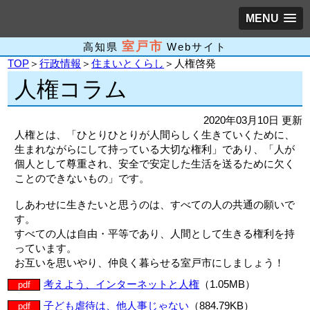
MENU
室戸市
高知県
Webサイト
TOP
＞
行政情報
＞
住まいとくらし
＞人権啓発
人権コラム
2020年03月10日 更新
人権とは、「ひとりひとりが人間らしく生きていくために、
生まれながらにして持っている大切な権利」であり、「人が
個人として尊重され、安全で安定した生活を送るために欠く
ことのできないもの」です。
しあわせに生きたいと思うのは、すべての人の共通の願いで
す。
すべての人は自由・平等であり、人間として生きる権利を持
っています。
お互いを思いやり、仲良く暮らせる室戸市にしましょう！
考えよう、インターネットと人権
（1.05MB）
pdf
子ども虐待は、他人事じゃない
（884.79KB）
pdf