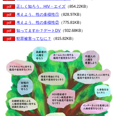
正しく知ろう、HIV・エイズ
（854.22KB）
pdf
考えよう、性の多様性①
（828.97KB）
pdf
考えよう、性の多様性②
（775.81KB）
pdf
知ってますか？デートDV
（932.68KB）
pdf
犯罪被害ってなに？
（815.82KB）
pdf