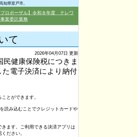
高知県室戸市。
型プロポーザル】令和８年度 テレワ
援事業委託業務
いて
2026年04月07日 更新
国民健康保険税につきま
した電子決済により納付
ることができます。
ドを読み込むことでクレジットカードや
できます。ご利用できる決済アプリは
認ください。