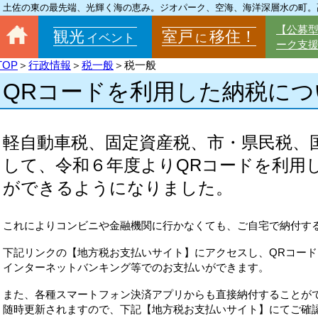
土佐の東の最先端、光輝く海の恵み。ジオパーク、空海、海洋深層水の町。
【公募
観光
室戸
移住！
イベント
に
ーク支
TOP
＞
行政情報
＞
税一般
＞税一般
QRコードを利用した納税につ
軽自動車税、固定資産税、市・県民税、
して、令和６年度よりQRコードを利用
ができるようになりました。
これによりコンビニや金融機関に行かなくても、ご自宅で納付す
下記リンクの【地方税お支払いサイト】にアクセスし、QRコー
インターネットバンキング等でのお支払いができます。
また、各種スマートフォン決済アプリからも直接納付することが
随時更新されますので、下記【地方税お支払いサイト】にてご確