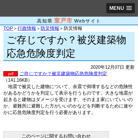
MENU
室戸市
高知県
Webサイト
TOP
＞
行政情報
＞
防災情報
＞防災情報
ご存じですか？被災建築物
応急危険度判定
2020年12月07日 更新
ご存じですか？被災建築物応急危険度判定
pdf
（141.16KB）
地震で被災した建物について、余震で倒壊するなどの危険性
があるかどうかを判定して表示を行うものです。大きな地震が
起きると建物はダメージを受けます。そのまま家にいていいの
か、避難所に避難した方がいいのかなどを判断するために速や
かに応急危険度判定を行う必要があります。
このページに関するお問い合わせ