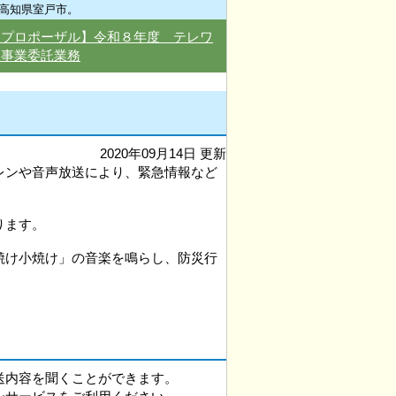
高知県室戸市。
型プロポーザル】令和８年度 テレワ
援事業委託業務
2020年09月14日 更新
レンや音声放送により、緊急情報など
ります。
焼け小焼け」の音楽を鳴らし、防災行
送内容を聞くことができます。