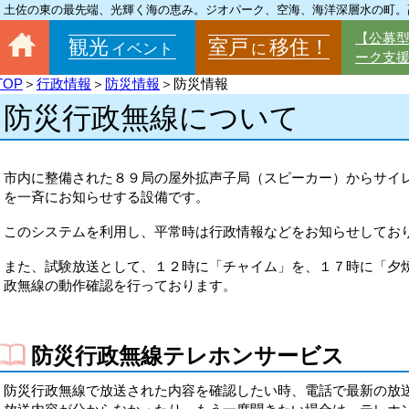
土佐の東の最先端、光輝く海の恵み。ジオパーク、空海、海洋深層水の町。
【公募
観光
室戸
移住！
イベント
に
ーク支
TOP
＞
行政情報
＞
防災情報
＞防災情報
防災行政無線について
市内に整備された８９局の屋外拡声子局（スピーカー）からサイ
を一斉にお知らせする設備です。
このシステムを利用し、平常時は行政情報などをお知らせしてお
また、試験放送として、１２時に「チャイム」を、１７時に「夕
政無線の動作確認を行っております。
防災行政無線テレホンサービス
防災行政無線で放送された内容を確認したい時、電話で最新の放