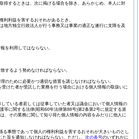
取得するときは、次に掲げる場合を除き、あらかじめ、本人に対
権利利益を害するおそれがあるとき。
は地方独立行政法人が行う事務又は事業の適正な遂行に支障を及
情報を利用してはならない。
合致するよう努めなければならない。
管理のために必要かつ適切な措置を講じなければならない。
を受けた者が受託した業務を行う場合における個人情報の取扱いに
事している者若しくは従事していた者又は議会において個人情報の
保護等に関する法律
(昭和60年法律第88号)
第2条第2号に規定する派
者は、その業務に関して知り得た個人情報の内容をみだりに他人に
係る事態であって個人の権利利益を害するおそれが大きいものとし
じた旨を通知しなければならない。
ただし、
次の各号
のいずれかに