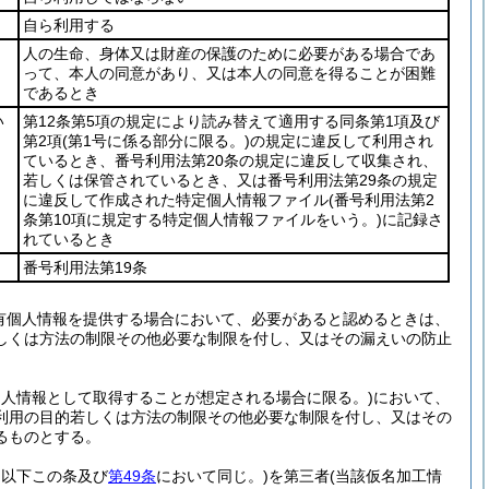
自ら利用する
人の生命、身体又は財産の保護のために必要がある場合であ
って、本人の同意があり、又は本人の同意を得ることが困難
であるとき
い
第12条第5項の規定により読み替えて適用する同条第1項及び
第2項
(第1号に係る部分に限る。)
の規定に違反して利用され
ているとき、番号利用法第20条の規定に違反して収集され、
若しくは保管されているとき、又は番号利用法第29条の規定
に違反して作成された特定個人情報ファイル
(番号利用法第2
条第10項に規定する特定個人情報ファイルをいう。)
に記録さ
れているとき
番号利用法第19条
有個人情報を提供する場合において、必要があると認めるときは、
しくは方法の制限その他必要な制限を付し、又はその漏えいの防止
個人情報として取得することが想定される場合に限る。)
において、
利用の目的若しくは方法の制限その他必要な制限を付し、又はその
るものとする。
。以下この条及び
第49条
において同じ。)
を第三者
(当該仮名加工情