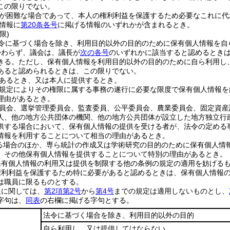
この限りでない。
が困難な場合であって、本人の権利利益を保護するため必要なこれに代
情報に
第20条各号
に掲げる情報のいずれかが含まれるとき。
限)
令に基づく場合を除き、利用目的以外の目的のために保有個人情報を自
かわらず、議会は、議長が
次の各号
のいずれかに該当すると認めるとき
きる。
ただし、保有個人情報を利用目的以外の目的のために自ら利用し
あると認められるときは、この限りでない。
あるとき、又は本人に提供するとき。
規定によりその権限に属する事務の遂行に必要な限度で保有個人情報を
理由があるとき。
員会、選挙管理委員会、監査委員、公平委員会、農業委員会、固定資産
人、他の地方公共団体の機関、他の地方公共団体が設立した地方独立行
供する場合において、保有個人情報の提供を受ける者が、法令の定める
情報を利用することについて相当の理由があるとき。
る場合のほか、専ら統計の作成又は学術研究の目的のために保有個人情
、その他保有個人情報を提供することについて特別の理由があるとき。
保有個人情報の利用又は提供を制限する他の条例の規定の適用を妨げる
権利利益を保護するため特に必要があると認めるときは、保有個人情報
は職員に限るものとする。
報に関しては、
第2項第2号
から
第4号
までの規定は適用しないものとし、
字句は、
同表
の右欄に掲げる字句とする。
法令に基づく場合を除き、利用目的以外の目的
自ら利用し、又は提供してはならない