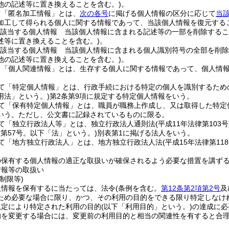
他の記述等に置き換えることを含む。)
。
て「匿名加工情報」とは、
次の各号
に掲げる個人情報の区分に応じて
当
加工して得られる個人に関する情報であって、当該個人情報を復元する
該当する個人情報 当該個人情報に含まれる記述等の一部を削除するこ
述等に置き換えることを含む。)
。
該当する個人情報 当該個人情報に含まれる個人識別符号の全部を削除
他の記述等に置き換えることを含む。)
。
て「個人関連情報」とは、生存する個人に関する情報であって、個人情
て「特定個人情報」とは、行政手続における特定の個人を識別するため
用法」という。)
第2条第9項に規定する特定個人情報をいう。
て「保有特定個人情報」とは、職員が職務上作成し、又は取得した特定
いう。
ただし、公文書に記録されているものに限る。
て「独立行政法人等」とは、独立行政法人通則法
(平成11年法律第103号
律第57号。以下「法」という。)
別表第1に掲げる法人をいう。
て「地方独立行政法人」とは、地方独立行政法人法
(平成15年法律第118
の保有する個人情報の適正な取扱いが確保されるよう必要な措置を講ず
情報等の取扱い
制限等)
人情報を保有するに当たっては、法令
(条例を含む。
第12条第2項第2号
及
ため必要な場合に限り、かつ、その利用の目的をできる限り特定しなけ
規定により特定された利用の目的
(以下「利用目的」という。)
の達成に必
的を変更する場合には、変更前の利用目的と相当の関連性を有すると合