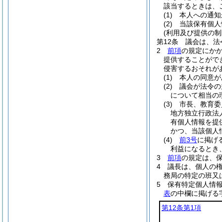
該当するときは、
(1)
本人への通知
(2)
当該保有個人
(利用及び提供の制
第12条
議会は、法
2
前項
の規定にか
提供することがで
侵害するおそれが
(1)
本人の同意が
(2)
議会が法令の
について相当の
(3)
市長、教育委
地方独立行政法
有個人情報を提
かつ、当該個人
(4)
前3号
に掲げ
利益になるとき
3
前項
の規定は、
4
議長は、個人の
務局の特定の班又
5
保有特定個人情
表
の中欄に掲げる
第12条第1項