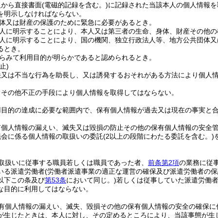
人から直接書面
(電磁的記録を含む。)
に記録された当該本人の個人情報を
を明示しなければならない。
体又は財産の保護のために緊急に必要があるとき。
人に明示することにより、本人又は第三者の生命、身体、財産その他の
人に明示することにより、国の機関、独立行政法人等、地方公共団体又
るとき。
らみて利用目的が明らかであると認められるとき。
止)
法又は不当な行為を助長し、又は誘発するおそれがある方法により個人
りその他不正の手段により個人情報を取得してはならない。
用目的の達成に必要な範囲内で、保有個人情報が過去又は現在の事実と
有個人情報の漏えい、滅失又は毀損の防止その他の保有個人情報の安全
議会に係る個人情報の取扱いの委託
(2以上の段階にわたる委託を含む。)
取扱いに従事する職員若しくは職員であった者、
前条第2項
の業務に従
いる派遣労働者
(労働者派遣事業の適正な運営の確保及び派遣労働者の
以下この条及び
第53条
において同じ。)
若しくは従事していた派遣労働
な目的に利用してはならない。
有個人情報の漏えい、滅失、毀損その他の保有個人情報の安全の確保に
が生じたときは、本人に対し、その定めるところにより、当該事態が生