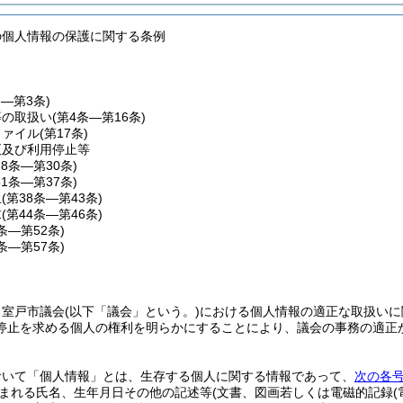
の個人情報の保護に関する条例
条―第3条)
等の取扱い
(第4条―第16条)
ファイル
(第17条)
正及び利用停止等
18条―第30条)
31条―第37条)
止
(第38条―第43条)
求
(第44条―第46条)
7条―第52条)
3条―第57条)
、室戸市議会
(以下「議会」という。)
における個人情報の適正な取扱いに
停止を求める個人の権利を明らかにすることにより、議会の事務の適正
おいて「個人情報」とは、生存する個人に関する情報であって、
次の各
まれる氏名、生年月日その他の記述等
(文書、図画若しくは電磁的記録