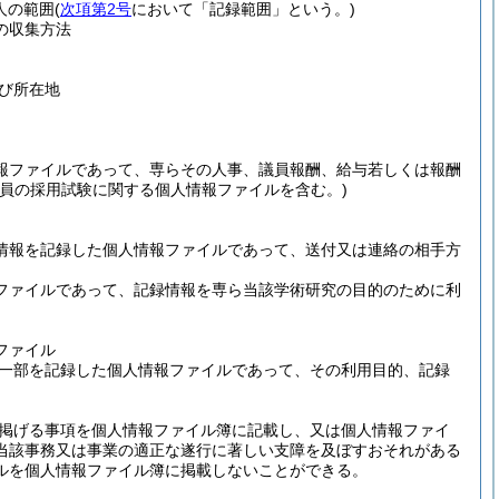
人の範囲
(
次項第2号
において「記録範囲」という。)
の収集方法
び所在地
報ファイルであって、専らその人事、議員報酬、給与若しくは報酬
職員の採用試験に関する個人情報ファイルを含む。)
情報を記録した個人情報ファイルであって、送付又は連絡の相手方
ファイルであって、記録情報を専ら当該学術研究の目的のために利
ファイル
一部を記録した個人情報ファイルであって、その利用目的、記録
掲げる事項を個人情報ファイル簿に記載し、又は個人情報ファイ
当該事務又は事業の適正な遂行に著しい支障を及ぼすおそれがある
ルを個人情報ファイル簿に掲載しないことができる。