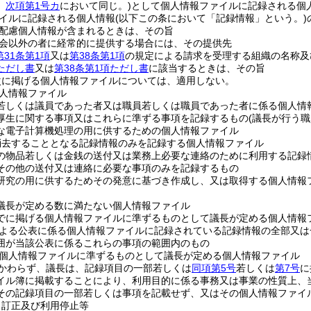
。
次項第1号カ
において同じ。)
として個人情報ファイルに記録される個
イルに記録される個人情報
(以下この条において「記録情報」という。)
配慮個人情報が含まれるときは、その旨
会以外の者に経常的に提供する場合には、その提供先
第31条第1項
又は
第38条第1項
の規定による請求を受理する組織の名称及
項ただし書
又は
第38条第1項ただし書
に該当するときは、その旨
次に掲げる個人情報ファイルについては、適用しない。
人情報ファイル
若しくは議員であった者又は職員若しくは職員であった者に係る個人情
厚生に関する事項又はこれらに準ずる事項を記録するもの
(議長が行う
な電子計算機処理の用に供するための個人情報ファイル
消去することとなる記録情報のみを記録する個人情報ファイル
の物品若しくは金銭の送付又は業務上必要な連絡のために利用する記録
その他の送付又は連絡に必要な事項のみを記録するもの
研究の用に供するためその発意に基づき作成し、又は取得する個人情報
議長が定める数に満たない個人情報ファイル
でに掲げる個人情報ファイルに準ずるものとして議長が定める個人情報
よる公表に係る個人情報ファイルに記録されている記録情報の全部又は
囲が当該公表に係るこれらの事項の範囲内のもの
個人情報ファイルに準ずるものとして議長が定める個人情報ファイル
かわらず、議長は、記録項目の一部若しくは
同項第5号
若しくは
第7号
に
イル簿に掲載することにより、利用目的に係る事務又は事業の性質上、
その記録項目の一部若しくは事項を記載せず、又はその個人情報ファイ
、訂正及び利用停止等