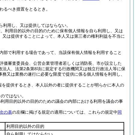
わるべき措置をとるとき。
ら利用し、又は提供してはならない。
は、利用目的以外の目的のために保有個人情報を自ら利用し、又は
、又は提供することによって、本人又は第三者の権利利益を不当に
内部で利用する場合であって、当該保有個人情報を利用すること
評価審査委員会、公営企業管理者若しくは消防長、市が設立した
政法人、法第2条第8項に規定する行政機関又は独立行政法人等に保
事務又は業務の遂行に必要な限度で提供に係る個人情報を利用し、
報を提供するとき、本人以外の者に提供することが明らかに本人の
ものではない。
の利用目的以外の目的のための議会の内部における利用を議会の事
次の表
の左欄に掲げる規定の適用については、これらの規定中
同
利用目的以外の目的
自ら利用してはならない