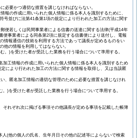
めに必要かつ適切な措置を講じなければならない。
工情報の作成に用いられた個人情報に係る本人を識別するために、
符号並びに法第41条第1項の規定により行われた加工の方法に関す
、郵便若しくは民間事業者による信書の送達に関する法律
(平成14年
信書便事業者による同条第2項に規定する信書便により送付し、電報
他の情報通信の技術を利用する方法であって議長が定めるものをい
の他の情報を利用してはならない。
む。)
を受けた者が受託した業務を行う場合について準用する。
名加工情報の作成に用いられた個人情報に係る本人を識別するため
規定により行われた加工の方法に関する情報を取得し、又は当該匿
従い、匿名加工情報の適切な管理のために必要な措置を講じなけれ
む。)
を受けた者が受託した業務を行う場合について準用する。
、それぞれ次に掲げる事項その他議長が定める事項を記載した帳簿
本人
(他の個人の氏名、生年月日その他の記述等によらないで検索