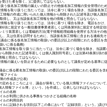
を受けた者を除く。)
に提供してはならない。
り扱う仮名加工情報の漏えいの防止その他仮名加工情報の安全管理のた
工情報を取り扱うに当たっては、法令に基づく場合を除き、当該仮名加
加工情報の作成に用いられた個人情報から削除された記述等及び個人識別
取得し、又は当該仮名加工情報を他の情報と照合してはならない。
工情報を取り扱うに当たっては、法令に基づく場合を除き、電話をかけ
第6項に規定する一般信書便事業者若しくは同条第9項に規定する特定
シミリ装置若しくは電磁的方法
(電子情報処理組織を使用する方法その
し、又は住居を訪問するために、当該仮名加工情報に含まれる連絡先そ
、議会に係る仮名加工情報の取扱いの委託
(2以上の段階にわたる委託を含
扱いに係る義務)
名加工情報を取り扱うに当たっては、法令に基づく場合を除き、当該匿
から削除された記述等若しくは個人識別符号若しくは法第43条第1項の
情報と照合してはならない。
工情報の漏えいを防止するために必要なものとして議長が定める基準に
議会に係る匿名加工情報の取扱いの委託
(2以上の段階にわたる委託を含
情報ファイル
簿の作成及び公表)
の定めるところにより、議会が保有している個人情報ファイルについて
個人情報ファイル簿」という。)
を作成し、公表しなければならない。
イルの名称
イルが利用に供される事務をつかさどる組織の名称
イルの利用目的
イルに記録される項目
(以下この条において「記録項目」という。)
及び