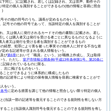
以下同じ。)
に記載され、若しくは記録され、又は音声、動作その
り特定の個人を識別することができるもの
(他の情報と容易に照合
)
記号その他の符号のうち、議長が定めるものをいう。
、記号その他の符号であって、当該特定の個人を識別することが
れ、又は個人に発行されるカードその他の書類に記載され、若し
若しくは購入者又は発行を受ける者ごとに異なるものとなるように
購入者又は発行を受ける者を識別することができるもの
罪の経歴、犯罪により害を被った事実その他本人に対する不当な差
が定める記述等が含まれる個人情報をいう。
で及び
第6章
において「職員」という。)
が職務上作成し、又は取得
いう。
ただし、
室戸市情報公開条例
(平成13年条例第1号。第20条に
に記録されているものに限る。
て、次に掲げるものをいう。
ることができるように体系的に構成したもの
他の記述等により特定の保有個人情報を容易に検索することがで
個人をいう。
該各号
に定める措置を講じて他の情報と照合しない限り特定の個人
と
(当該一部の記述等を復元することのできる規則性を有しない方
すること
(当該個人識別符号を復元することのできる規則性を有し