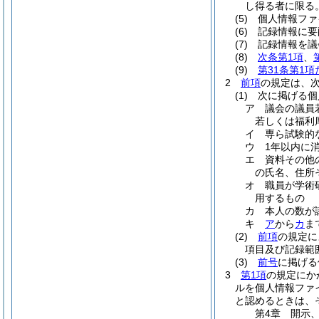
し得る者に限る
(5)
個人情報ファ
(6)
記録情報に要
(7)
記録情報を議
(8)
次条第1項
、
(9)
第31条第1
2
前項
の規定は、
(1)
次に掲げる個
ア
議会の議員
若しくは福利
イ
専ら試験的
ウ
1年以内に
エ
資料その他
の氏名、住所
オ
職員が学術
用するもの
カ
本人の数が
キ
ア
から
カ
ま
(2)
前項
の規定に
項目及び記録範
(3)
前号
に掲げる
3
第1項
の規定にか
ルを個人情報ファ
と認めるときは、
第4章
開示