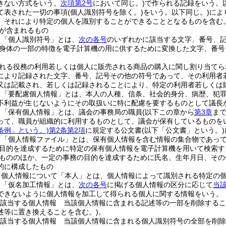
きない方式をいう。
次項第2号
において同じ。)
で作られる記録をいう。
て表された一切の事項
(個人識別符号を除く。)
をいう。以下同じ。)
によ
、それにより特定の個人を識別することができることとなるものを含む。
が含まれるもの
て「個人識別符号」とは、
次の各号
のいずれかに該当する文字、番号、
身体の一部の特徴を電子計算機の用に供するために変換した文字、番号
れる役務の利用若しくは個人に販売される商品の購入に関し割り当てら
により記録された文字、番号、記号その他の符号であって、その利用者
又は記載され、若しくは記録されることにより、特定の利用者若しくは
て「要配慮個人情報」とは、本人の人種、信条、社会的身分、病歴、犯
不利益が生じないようにその取扱いに特に配慮を要するものとして議長
て「保有個人情報」とは、議会の事務局の職員
(以下この章から
第3章
ま
って、職員が組織的に利用するものとして、議会が保有しているものを
条例」という。)
第2条第2項
に規定する公文書
(以下「公文書」という。)
て「個人情報ファイル」とは、保有個人情報を含む情報の集合物であっ
目的を達成するために特定の保有個人情報を電子計算機を用いて検索す
もののほか、一定の事務の目的を達成するために氏名、生年月日、その
的に構成したもの
て個人情報について「本人」とは、個人情報によって識別される特定の
て「仮名加工情報」とは、
次の各号
に掲げる個人情報の区分に応じて
当
できないように個人情報を加工して得られる個人に関する情報をいう。
該当する個人情報 当該個人情報に含まれる記述等の一部を削除するこ
述等に置き換えることを含む。)
。
該当する個人情報 当該個人情報に含まれる個人識別符号の全部を削除