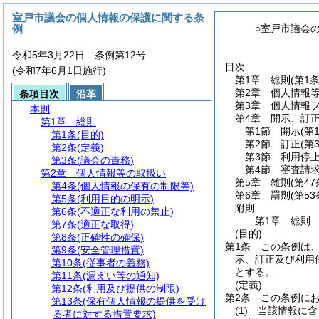
室戸市議会の個人情報の保護に関する条
例
○室戸市議会
令和5年3月22日 条例第12号
目次
(令和7年6月1日施行)
第1章
総則
(第1
第2章
個人情報
条項目次
沿革
第3章
個人情報
本則
第4章
開示、訂
第1章
総則
第1節
開示
(第
第1条
(目的)
第2節
訂正
(第
第2条
(定義)
第3節
利用停
第3条
(議会の責務)
第4節
審査請
第2章
個人情報等の取扱い
第5章
雑則
(第4
第4条
(個人情報の保有の制限等)
第6章
罰則
(第5
第5条
(利用目的の明示)
附則
第6条
(不適正な利用の禁止)
第1章
総則
第7条
(適正な取得)
(目的)
第8条
(正確性の確保)
第1条
この条例は
第9条
(安全管理措置)
示、訂正及び利用
第10条
(従事者の義務)
とする。
第11条
(漏えい等の通知)
(定義)
第12条
(利用及び提供の制限)
第2条
この条例に
第13条
(保有個人情報の提供を受け
(1)
当該情報に含
る者に対する措置要求)