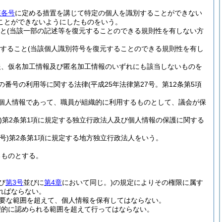
該各号
に定める措置を講じて特定の個人を識別することができない
ことができないようにしたものをいう。
と
(当該一部の記述等を復元することのできる規則性を有しない方
すること
(当該個人識別符号を復元することのできる規則性を有し
報、仮名加工情報及び匿名加工情報のいずれにも該当しないものを
の番号の利用等に関する法律
(平成25年法律第27号。第12条第5項
個人情報であって、職員が組織的に利用するものとして、議会が保
)
第2条第1項に規定する独立行政法人及び個人情報の保護に関する
号)
第2条第1項に規定する地方独立行政法人をいう。
るものとする。
び
第3号
並びに
第4章
において同じ。)
の規定によりその権限に属す
ればならない。
要な範囲を超えて、個人情報を保有してはならない。
理的に認められる範囲を超えて行ってはならない。