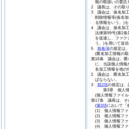
報の取扱いの委託
2
議長は、その取
3
議会は、仮名加
削除情報等
(仮名
る情報をいう。)
を
4
議会は、仮名加
法律第99号)
第2条
を送達し、ファク
う。)
を用いて送信
5
前各項
の規定は
(匿名加工情報の取
第16条
議会は、匿
に、当該個人情報
名加工情報を他の
2
議会は、匿名加
ばならない。
3
前2項
の規定は、
第3章
個人
(個人情報ファイル
第17条
議長は、そ
(
第3項
において「
(1)
個人情報ファ
(2)
個人情報ファ
(3)
個人情報ファ
(4)
個人情報ファ