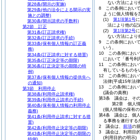
ない方法により
第28条
(開示の実施)
8
この条例におい
第29条
(他の法令による開示の実
ように個人情報を
施との調整)
(1)
第1項第1号
に
第30条
(開示請求の手数料)
法により他の記
第2節
訂正
(2)
第1項第2号
に
第31条
(訂正請求権)
ない方法により
第32条
(訂正請求の手続)
9
この条例におい
第33条
(保有個人情報の訂正義
いう。
務)
10
この条例におい
第34条
(訂正請求に対する措置)
において「番号利
第35条
(訂正決定等の期限)
11
この条例におい
第36条
(訂正決定等の期限の特
有しているものを
例)
12
この条例におい
第37条
(保有個人情報の提供先へ
法律
(平成15年法
の通知)
13
この条例におい
第3節
利用停止
(議会の責務)
第38条
(利用停止請求権)
第3条
議会は、そ
第39条
(利用停止請求の手続)
第2章
個人
第40条
(保有個人情報の利用停止
(個人情報の保有の
義務)
第4条
議会は、個
第41条
(利用停止請求に対する措
る事務を遂行する
置)
2
議会は、
前項
の
第42条
(利用停止決定等の期限)
3
議会は、利用目
第43条
(利用停止決定等の期限の
(利用目的の明示)
特例)