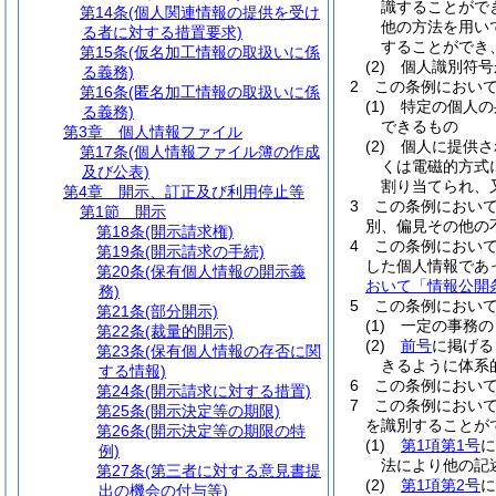
識することがで
第14条
(個人関連情報の提供を受け
他の方法を用い
る者に対する措置要求)
することができ
第15条
(仮名加工情報の取扱いに係
(2)
個人識別符号
る義務)
2
この条例におい
第16条
(匿名加工情報の取扱いに係
(1)
特定の個人の
る義務)
できるもの
第3章
個人情報ファイル
(2)
個人に提供さ
第17条
(個人情報ファイル簿の作成
くは電磁的方式
及び公表)
割り当てられ、
第4章
開示、訂正及び利用停止等
3
この条例におい
第1節
開示
別、偏見その他の
第18条
(開示請求権)
4
この条例におい
第19条
(開示請求の手続)
した個人情報であ
第20条
(保有個人情報の開示義
おいて「情報公開
務)
5
この条例におい
第21条
(部分開示)
(1)
一定の事務の
第22条
(裁量的開示)
(2)
前号
に掲げる
第23条
(保有個人情報の存否に関
きるように体系
する情報)
6
この条例におい
第24条
(開示請求に対する措置)
7
この条例におい
第25条
(開示決定等の期限)
を識別することが
第26条
(開示決定等の期限の特
(1)
第1項第1号
に
例)
法により他の記
第27条
(第三者に対する意見書提
(2)
第1項第2号
に
出の機会の付与等)