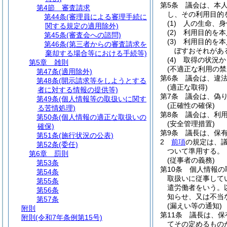
第5条
議会は、本
第4節
審査請求
し、その利用目的
第44条
(審理員による審理手続に
(1)
人の生命、身
関する規定の適用除外)
(2)
利用目的を本
第45条
(審査会への諮問)
(3)
利用目的を本
第46条
(第三者からの審査請求を
ぼすおそれがあ
棄却する場合等における手続等)
(4)
取得の状況か
第5章
雑則
(不適正な利用の禁
第47条
(適用除外)
第6条
議会は、違
第48条
(開示請求等をしようとする
(適正な取得)
者に対する情報の提供等)
第7条
議会は、偽
第49条
(個人情報等の取扱いに関す
(正確性の確保)
る苦情処理)
第8条
議会は、利
第50条
(個人情報の適正な取扱いの
(安全管理措置)
確保)
第9条
議長は、保
第51条
(施行状況の公表)
2
前項
の規定は、
第52条
(委任)
ついて準用する。
第6章
罰則
(従事者の義務)
第53条
第10条
個人情報の
第54条
取扱いに従事して
第55条
遣労働者をいう。
第56条
知らせ、又は不当
第57条
(漏えい等の通知)
附則
第11条
議長は、保
附則
(令和7年条例第15号)
てその定めるもの