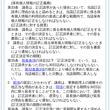
(保有個人情報の訂正義務)
第33条
議長は、訂正請求があった場合において、当該訂正
請求に理由があると認めるときは、当該訂正請求に係る保
有個人情報の利用目的の達成に必要な範囲内で、当該保有
個人情報の訂正をしなければならない。
(訂正請求に対する措置)
第34条
議長は、訂正請求に係る保有個人情報の訂正をする
ときは、その旨の決定をし、訂正請求者に対し、その旨を
書面により通知しなければならない。
2
議長は、訂正請求に係る保有個人情報の訂正をしないとき
は、その旨の決定をし、訂正請求者に対し、その旨を書面
により通知しなければならない。
(訂正決定等の期限)
第35条
前条各項
の決定
(以下「訂正決定等」という。)
は、
訂正請求があった日から30日以内にしなければならない。
ただし、
第32条第3項
の規定により補正を求めた場合にあ
っては、当該補正に要した日数は、当該期間に算入しな
い。
2
前項
の規定にかかわらず、議長は、事務処理上の困難その
他正当な理由があるときは、
同項
に規定する期間を30日以
内に限り延長することができる。
この場合において、議長
は、訂正請求者に対し、遅滞なく、延長後の期間及び延長
の理由を書面により通知しなければならない。
(訂正決定等の期限の特例)
第36条
議長は、訂正決定等に特に長期間を要すると認める