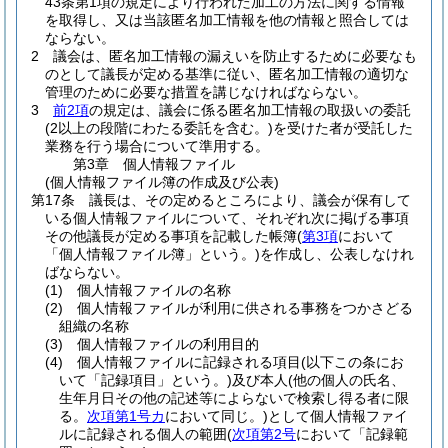
43条第1項の規定により行われた加工の方法に関する情報
を取得し、又は当該匿名加工情報を他の情報と照合しては
ならない。
2
議会は、匿名加工情報の漏えいを防止するために必要なも
のとして議長が定める基準に従い、匿名加工情報の適切な
管理のために必要な措置を講じなければならない。
3
前2項
の規定は、議会に係る匿名加工情報の取扱いの委託
(2以上の段階にわたる委託を含む。)
を受けた者が受託した
業務を行う場合について準用する。
第3章
個人情報ファイル
(個人情報ファイル簿の作成及び公表)
第17条
議長は、その定めるところにより、議会が保有して
いる個人情報ファイルについて、それぞれ次に掲げる事項
その他議長が定める事項を記載した帳簿
(
第3項
において
「個人情報ファイル簿」という。)
を作成し、公表しなけれ
ばならない。
(1)
個人情報ファイルの名称
(2)
個人情報ファイルが利用に供される事務をつかさどる
組織の名称
(3)
個人情報ファイルの利用目的
(4)
個人情報ファイルに記録される項目
(以下この条にお
いて「記録項目」という。)
及び本人
(他の個人の氏名、
生年月日その他の記述等によらないで検索し得る者に限
る。
次項第1号カ
において同じ。)
として個人情報ファイ
ルに記録される個人の範囲
(
次項第2号
において「記録範