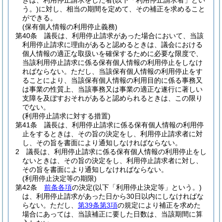
きは、利用停止請求をした者
(以下「利用停止請求者」とい
う。)
に対し、相当の期間を定めて、その補正を求めること
ができる。
(保有個人情報の利用停止義務)
第40条
議長は、利用停止請求があった場合において、当該
利用停止請求に理由があると認めるときは、議会における
個人情報の適正な取扱いを確保するために必要な限度で、
当該利用停止請求に係る保有個人情報の利用停止をしなけ
ればならない。
ただし、当該保有個人情報の利用停止をす
ることにより、当該保有個人情報の利用目的に係る事務又
は事業の性質上、当該事務又は事業の適正な遂行に著しい
支障を及ぼすおそれがあると認められるときは、この限り
でない。
(利用停止請求に対する措置)
第41条
議長は、利用停止請求に係る保有個人情報の利用停
止をするときは、その旨の決定をし、利用停止請求者に対
し、その旨を書面により通知しなければならない。
2
議長は、利用停止請求に係る保有個人情報の利用停止をし
ないときは、その旨の決定をし、利用停止請求者に対し、
その旨を書面により通知しなければならない。
(利用停止決定等の期限)
第42条
前条各項
の決定
(以下「利用停止決定等」という。)
は、利用停止請求があった日から30日以内にしなければな
らない。
ただし、
第39条第3項
の規定により補正を求めた
場合にあっては、当該補正に要した日数は、当該期間に算