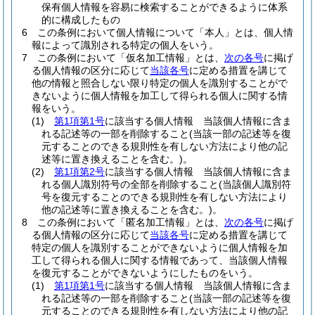
保有個人情報を容易に検索することができるように体系
的に構成したもの
6
この条例において個人情報について「本人」とは、個人情
報によって識別される特定の個人をいう。
7
この条例において「仮名加工情報」とは、
次の各号
に掲げ
る個人情報の区分に応じて
当該各号
に定める措置を講じて
他の情報と照合しない限り特定の個人を識別することがで
きないように個人情報を加工して得られる個人に関する情
報をいう。
(1)
第1項第1号
に該当する個人情報 当該個人情報に含ま
れる記述等の一部を削除すること
(当該一部の記述等を復
元することのできる規則性を有しない方法により他の記
述等に置き換えることを含む。)
。
(2)
第1項第2号
に該当する個人情報 当該個人情報に含ま
れる個人識別符号の全部を削除すること
(当該個人識別符
号を復元することのできる規則性を有しない方法により
他の記述等に置き換えることを含む。)
。
8
この条例において「匿名加工情報」とは、
次の各号
に掲げ
る個人情報の区分に応じて
当該各号
に定める措置を講じて
特定の個人を識別することができないように個人情報を加
工して得られる個人に関する情報であって、当該個人情報
を復元することができないようにしたものをいう。
(1)
第1項第1号
に該当する個人情報 当該個人情報に含ま
れる記述等の一部を削除すること
(当該一部の記述等を復
元することのできる規則性を有しない方法により他の記