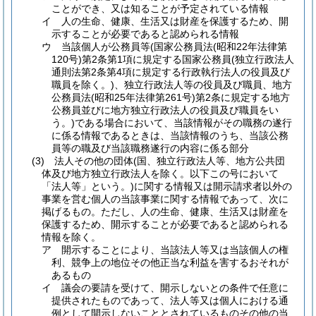
ことができ、又は知ることが予定されている情報
イ
人の生命、健康、生活又は財産を保護するため、開
示することが必要であると認められる情報
ウ
当該個人が公務員等
(国家公務員法
(昭和22年法律第
120号)
第2条第1項に規定する国家公務員
(独立行政法人
通則法第2条第4項に規定する行政執行法人の役員及び
職員を除く。)
、独立行政法人等の役員及び職員、地方
公務員法
(昭和25年法律第261号)
第2条に規定する地方
公務員並びに地方独立行政法人の役員及び職員をい
う。)
である場合において、当該情報がその職務の遂行
に係る情報であるときは、当該情報のうち、当該公務
員等の職及び当該職務遂行の内容に係る部分
(3)
法人その他の団体
(国、独立行政法人等、地方公共団
体及び地方独立行政法人を除く。以下この号において
「法人等」という。)
に関する情報又は開示請求者以外の
事業を営む個人の当該事業に関する情報であって、次に
掲げるもの。
ただし、人の生命、健康、生活又は財産を
保護するため、開示することが必要であると認められる
情報を除く。
ア
開示することにより、当該法人等又は当該個人の権
利、競争上の地位その他正当な利益を害するおそれが
あるもの
イ
議会の要請を受けて、開示しないとの条件で任意に
提供されたものであって、法人等又は個人における通
例として開示しないこととされているものその他の当