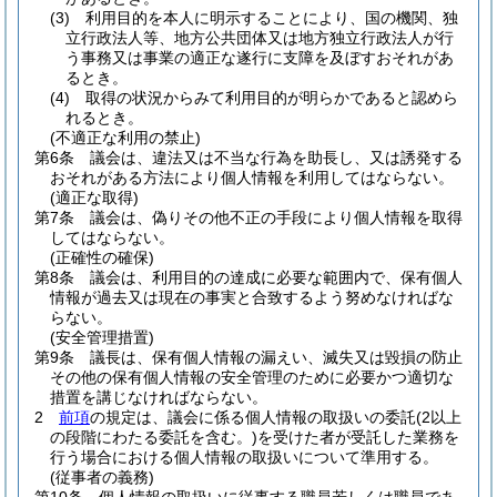
(3)
利用目的を本人に明示することにより、国の機関、独
立行政法人等、地方公共団体又は地方独立行政法人が行
う事務又は事業の適正な遂行に支障を及ぼすおそれがあ
るとき。
(4)
取得の状況からみて利用目的が明らかであると認めら
れるとき。
(不適正な利用の禁止)
第6条
議会は、違法又は不当な行為を助長し、又は誘発する
おそれがある方法により個人情報を利用してはならない。
(適正な取得)
第7条
議会は、偽りその他不正の手段により個人情報を取得
してはならない。
(正確性の確保)
第8条
議会は、利用目的の達成に必要な範囲内で、保有個人
情報が過去又は現在の事実と合致するよう努めなければな
らない。
(安全管理措置)
第9条
議長は、保有個人情報の漏えい、滅失又は毀損の防止
その他の保有個人情報の安全管理のために必要かつ適切な
措置を講じなければならない。
2
前項
の規定は、議会に係る個人情報の取扱いの委託
(2以上
の段階にわたる委託を含む。)
を受けた者が受託した業務を
行う場合における個人情報の取扱いについて準用する。
(従事者の義務)