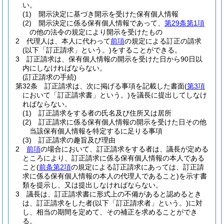
い。
(1)
開示決定に基づき開示を受けた保有個人情報
(2)
開示決定に係る保有個人情報であって、
第29条第1項
の他の法令の規定により開示を受けたもの
2
代理人は、本人に代わって
前項
の規定による訂正の請求
(以下「訂正請求」という。)
をすることができる。
3
訂正請求は、保有個人情報の開示を受けた日から90日以
内にしなければならない。
(訂正請求の手続)
第32条
訂正請求は、次に掲げる事項を記載した書面
(
第3項
において「訂正請求書」という。)
を議長に提出してしなけ
ればならない。
(1)
訂正請求をする者の氏名及び住所又は居所
(2)
訂正請求に係る保有個人情報の開示を受けた日その他
当該保有個人情報を特定するに足りる事項
(3)
訂正請求の趣旨及び理由
2
前項
の場合において、訂正請求をする者は、議長が定める
ところにより、訂正請求に係る保有個人情報の本人である
こと
(
前条第2項
の規定による訂正請求にあっては、訂正請
求に係る保有個人情報の本人の代理人であること)
を示す書
類を提示し、又は提出しなければならない。
3
議長は、訂正請求書に形式上の不備があると認めるとき
は、訂正請求をした者
(以下「訂正請求者」という。)
に対
し、相当の期間を定めて、その補正を求めることができ
る。