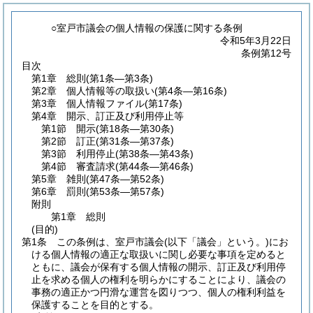
○室戸市議会の個人情報の保護に関する条例
令和5年3月22日
条例第12号
目次
第1章
総則
(第1条―第3条)
第2章
個人情報等の取扱い
(第4条―第16条)
第3章
個人情報ファイル
(第17条)
第4章
開示、訂正及び利用停止等
第1節
開示
(第18条―第30条)
第2節
訂正
(第31条―第37条)
第3節
利用停止
(第38条―第43条)
第4節
審査請求
(第44条―第46条)
第5章
雑則
(第47条―第52条)
第6章
罰則
(第53条―第57条)
附則
第1章
総則
(目的)
第1条
この条例は、室戸市議会
(以下「議会」という。)
にお
ける個人情報の適正な取扱いに関し必要な事項を定めると
ともに、議会が保有する個人情報の開示、訂正及び利用停
止を求める個人の権利を明らかにすることにより、議会の
事務の適正かつ円滑な運営を図りつつ、個人の権利利益を
保護することを目的とする。