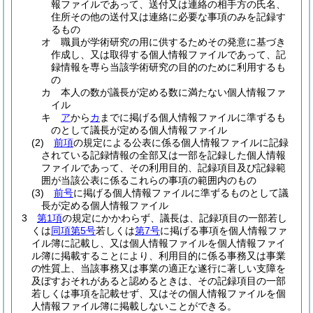
報ファイルであって、送付又は連絡の相手方の氏名、
住所その他の送付又は連絡に必要な事項のみを記録す
るもの
オ
職員が学術研究の用に供するためその発意に基づき
作成し、又は取得する個人情報ファイルであって、記
録情報を専ら当該学術研究の目的のために利用するも
の
カ
本人の数が議長が定める数に満たない個人情報ファ
イル
キ
ア
から
カ
までに掲げる個人情報ファイルに準ずるも
のとして議長が定める個人情報ファイル
(2)
前項
の規定による公表に係る個人情報ファイルに記録
されている記録情報の全部又は一部を記録した個人情報
ファイルであって、その利用目的、記録項目及び記録範
囲が当該公表に係るこれらの事項の範囲内のもの
(3)
前号
に掲げる個人情報ファイルに準ずるものとして議
長が定める個人情報ファイル
3
第1項
の規定にかかわらず、議長は、記録項目の一部若し
くは
同項第5号
若しくは
第7号
に掲げる事項を個人情報ファ
イル簿に記載し、又は個人情報ファイルを個人情報ファイ
ル簿に掲載することにより、利用目的に係る事務又は事業
の性質上、当該事務又は事業の適正な遂行に著しい支障を
及ぼすおそれがあると認めるときは、その記録項目の一部
若しくは事項を記載せず、又はその個人情報ファイルを個
人情報ファイル簿に掲載しないことができる。