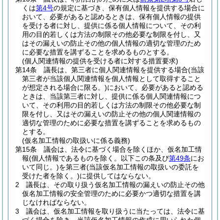
くは
第4号
の規定に基づき、保有個人情報を提供する場合に
おいて、必要があると認めるときは、保有個人情報の提供
を受ける者に対し、提供に係る個人情報について、その利
用の目的若しくは方法の制限その他必要な制限を付し、又
はその漏えいの防止その他の個人情報の適切な管理のため
に必要な措置を講ずることを求めるものとする。
(個人関連情報の提供を受ける者に対する措置要求)
第14条
議長は、第三者に個人関連情報を提供する場合
(当該
第三者が当該個人関連情報を個人情報として取得すること
が想定される場合に限る。)
において、必要があると認める
ときは、当該第三者に対し、提供に係る個人関連情報につ
いて、その利用の目的若しくは方法の制限その他必要な制
限を付し、又はその漏えいの防止その他の個人関連情報の
適切な管理のために必要な措置を講ずることを求めるもの
とする。
(仮名加工情報の取扱いに係る義務)
第15条
議会は、法令に基づく場合を除くほか、仮名加工情
報
(個人情報であるものを除く。以下この条及び
第49条
にお
いて同じ。)
を第三者
(当該仮名加工情報の取扱いの委託を
受けた者を除く。)
に提供してはならない。
2
議長は、その取り扱う仮名加工情報の漏えいの防止その他
仮名加工情報の安全管理のために必要かつ適切な措置を講
じなければならない。
3
議会は、仮名加工情報を取り扱うに当たっては、法令に基