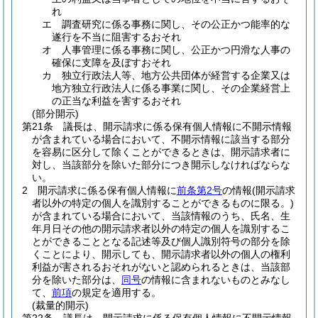
れ
エ
調査研究に係る事務に関し、その公正かつ能率的な
遂行を不当に阻害するおそれ
オ
人事管理に係る事務に関し、公正かつ円滑な人事の
確保に支障を及ぼすおそれ
カ
独立行政法人等、地方公共団体が経営する企業又は
地方独立行政法人に係る事業に関し、その企業経営上
の正当な利益を害するおそれ
(部分開示)
第21条
議長は、開示請求に係る保有個人情報に不開示情報
が含まれている場合において、不開示情報に該当する部分
を容易に区分して除くことができるときは、開示請求者に
対し、当該部分を除いた部分につき開示しなければならな
い。
2
開示請求に係る保有個人情報に
前条第2号
の情報
(開示請求
者以外の特定の個人を識別することができるものに限る。)
が含まれている場合において、当該情報のうち、氏名、生
年月日その他の開示請求者以外の特定の個人を識別するこ
とができることとなる記述等及び個人識別符号の部分を除
くことにより、開示しても、開示請求者以外の個人の権利
利益が害されるおそれがないと認められるときは、当該部
分を除いた部分は、
同号
の情報に含まれないものとみなし
て、
前項
の規定を適用する。
(裁量的開示)