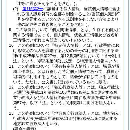
述等に置き換えることを含む。)
。
(2)
第1項第2号
に該当する個人情報 当該個人情報に含ま
れる個人識別符号の全部を削除すること
(当該個人識別符
号を復元することのできる規則性を有しない方法により
他の記述等に置き換えることを含む。)
。
9
この条例において「個人関連情報」とは、生存する個人に
関する情報であって、個人情報、仮名加工情報及び匿名加
工情報のいずれにも該当しないものをいう。
10
この条例において「特定個人情報」とは、行政手続にお
ける特定の個人を識別するための番号の利用等に関する法
律
(平成25年法律第27号。第12条第5項において「番号利用
法」という。)
第2条第9項に規定する特定個人情報をいう。
11
この条例において「保有特定個人情報」とは、職員が職
務上作成し、又は取得した特定個人情報であって、職員が
組織的に利用するものとして、議会が保有しているものを
いう。
ただし、公文書に記録されているものに限る。
12
この条例において「独立行政法人等」とは、独立行政法
人通則法
(平成11年法律第103号)
第2条第1項に規定する独
立行政法人及び個人情報の保護に関する法律
(平成15年法律
第57号。以下「法」という。)
別表第1に掲げる法人をい
う。
13
この条例において「地方独立行政法人」とは、地方独立
行政法人法
(平成15年法律第118号)
第2条第1項に規定する
地方独立行政法人をいう。
(議会の責務)