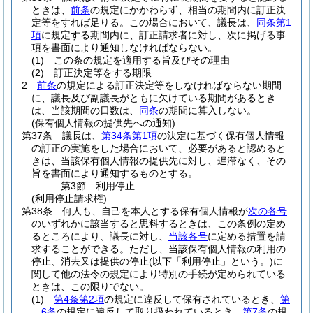
ときは、
前条
の規定にかかわらず、相当の期間内に訂正決
定等をすれば足りる。
この場合において、議長は、
同条第1
項
に規定する期間内に、訂正請求者に対し、次に掲げる事
項を書面により通知しなければならない。
(1)
この条の規定を適用する旨及びその理由
(2)
訂正決定等をする期限
2
前条
の規定による訂正決定等をしなければならない期間
に、議長及び副議長がともに欠けている期間があるとき
は、当該期間の日数は、
同条
の期間に算入しない。
(保有個人情報の提供先への通知)
第37条
議長は、
第34条第1項
の決定に基づく保有個人情報
の訂正の実施をした場合において、必要があると認めると
きは、当該保有個人情報の提供先に対し、遅滞なく、その
旨を書面により通知するものとする。
第3節
利用停止
(利用停止請求権)
第38条
何人も、自己を本人とする保有個人情報が
次の各号
のいずれかに該当すると思料するときは、この条例の定め
るところにより、議長に対し、
当該各号
に定める措置を請
求することができる。
ただし、当該保有個人情報の利用の
停止、消去又は提供の停止
(以下「利用停止」という。)
に
関して他の法令の規定により特別の手続が定められている
ときは、この限りでない。
(1)
第4条第2項
の規定に違反して保有されているとき、
第
6条
の規定に違反して取り扱われているとき、
第7条
の規