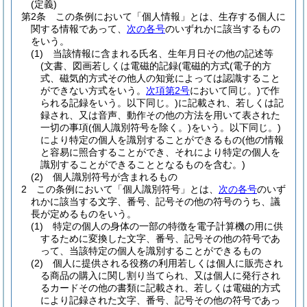
(定義)
第2条
この条例において「個人情報」とは、生存する個人に
関する情報であって、
次の各号
のいずれかに該当するもの
をいう。
(1)
当該情報に含まれる氏名、生年月日その他の記述等
(文書、図画若しくは電磁的記録
(電磁的方式
(電子的方
式、磁気的方式その他人の知覚によっては認識すること
ができない方式をいう。
次項第2号
において同じ。)
で作
られる記録をいう。以下同じ。)
に記載され、若しくは記
録され、又は音声、動作その他の方法を用いて表された
一切の事項
(個人識別符号を除く。)
をいう。以下同じ。)
により特定の個人を識別することができるもの
(他の情報
と容易に照合することができ、それにより特定の個人を
識別することができることとなるものを含む。)
(2)
個人識別符号が含まれるもの
2
この条例において「個人識別符号」とは、
次の各号
のいず
れかに該当する文字、番号、記号その他の符号のうち、議
長が定めるものをいう。
(1)
特定の個人の身体の一部の特徴を電子計算機の用に供
するために変換した文字、番号、記号その他の符号であ
って、当該特定の個人を識別することができるもの
(2)
個人に提供される役務の利用若しくは個人に販売され
る商品の購入に関し割り当てられ、又は個人に発行され
るカードその他の書類に記載され、若しくは電磁的方式
により記録された文字、番号、記号その他の符号であっ