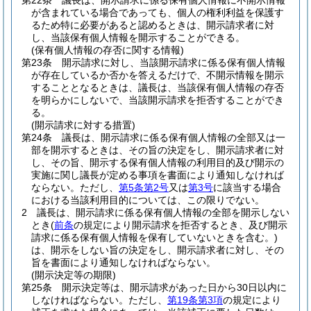
第22条
議長は、開示請求に係る保有個人情報に不開示情報
が含まれている場合であっても、個人の権利利益を保護す
るため特に必要があると認めるときは、開示請求者に対
し、当該保有個人情報を開示することができる。
(保有個人情報の存否に関する情報)
第23条
開示請求に対し、当該開示請求に係る保有個人情報
が存在しているか否かを答えるだけで、不開示情報を開示
することとなるときは、議長は、当該保有個人情報の存否
を明らかにしないで、当該開示請求を拒否することができ
る。
(開示請求に対する措置)
第24条
議長は、開示請求に係る保有個人情報の全部又は一
部を開示するときは、その旨の決定をし、開示請求者に対
し、その旨、開示する保有個人情報の利用目的及び開示の
実施に関し議長が定める事項を書面により通知しなければ
ならない。
ただし、
第5条第2号
又は
第3号
に該当する場合
における当該利用目的については、この限りでない。
2
議長は、開示請求に係る保有個人情報の全部を開示しない
とき
(
前条
の規定により開示請求を拒否するとき、及び開示
請求に係る保有個人情報を保有していないときを含む。)
は、開示をしない旨の決定をし、開示請求者に対し、その
旨を書面により通知しなければならない。
(開示決定等の期限)
第25条
開示決定等は、開示請求があった日から30日以内に
しなければならない。
ただし、
第19条第3項
の規定により