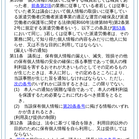
第10条
個人情報の取扱いに従事する職員若しくは職員であ
った者、
前条第2項
の業務に従事している者若しくは従事し
ていた者又は議会において個人情報の取扱いに従事してい
る派遣労働者
(労働者派遣事業の適正な運営の確保及び派遣
労働者の保護等に関する法律
(昭和60年法律第88号)
第2条第
2号に規定する派遣労働者をいう。以下この条及び
第53条
において同じ。)
若しくは従事していた派遣労働者は、その
業務に関して知り得た個人情報の内容をみだりに他人に知
らせ、又は不当な目的に利用してはならない。
(漏えい等の通知)
第11条
議長は、保有個人情報の漏えい、滅失、毀損その他
の保有個人情報の安全の確保に係る事態であって個人の権
利利益を害するおそれが大きいものとしてその定めるもの
が生じたときは、本人に対し、その定めるところにより、
当該事態が生じた旨を通知しなければならない。
ただし、
次の各号
のいずれかに該当するときは、この限りでない。
(1)
本人への通知が困難な場合であって、本人の権利利益
を保護するため必要なこれに代わるべき措置をとると
き。
(2)
当該保有個人情報に
第20条各号
に掲げる情報のいずれ
かが含まれるとき。
(利用及び提供の制限)
第12条
議会は、法令に基づく場合を除き、利用目的以外の
目的のために保有個人情報を自ら利用し、又は提供しては
ならない。