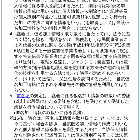
づく場合を除き、当該仮名加工情報の作成に用いられた個
人情報に係る本人を識別するために、削除情報等
(仮名加工
情報の作成に用いられた個人情報から削除された記述等及
び個人識別符号並びに法第41条第1項の規定により行われ
た加工の方法に関する情報をいう。)
を取得し、又は当該仮
名加工情報を他の情報と照合してはならない。
4
議会は、仮名加工情報を取り扱うに当たっては、法令に基
づく場合を除き、電話をかけ、郵便若しくは民間事業者に
よる信書の送達に関する法律
(平成14年法律第99号)
第2条第
6項に規定する一般信書便事業者若しくは同条第9項に規定
する特定信書便事業者による同条第2項に規定する信書便に
より送付し、電報を送達し、ファクシミリ装置若しくは電
磁的方法
(電子情報処理組織を使用する方法その他の情報通
信の技術を利用する方法であって議長が定めるものをい
う。)
を用いて送信し、又は住居を訪問するために、当該仮
名加工情報に含まれる連絡先その他の情報を利用してはな
らない。
5
前各項
の規定は、議会に係る仮名加工情報の取扱いの委託
(2以上の段階にわたる委託を含む。)
を受けた者が受託した
業務を行う場合について準用する。
(匿名加工情報の取扱いに係る義務)
第16条
議会は、匿名加工情報を取り扱うに当たっては、法
令に基づく場合を除き、当該匿名加工情報の作成に用いら
れた個人情報に係る本人を識別するために、当該個人情報
から削除された記述等若しくは個人識別符号若しくは法第