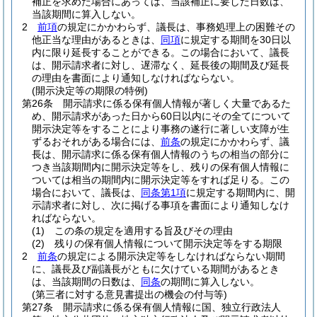
補正を求めた場合にあっては、当該補正に要した日数は、
当該期間に算入しない。
2
前項
の規定にかかわらず、議長は、事務処理上の困難その
他正当な理由があるときは、
同項
に規定する期間を30日以
内に限り延長することができる。
この場合において、議長
は、開示請求者に対し、遅滞なく、延長後の期間及び延長
の理由を書面により通知しなければならない。
(開示決定等の期限の特例)
第26条
開示請求に係る保有個人情報が著しく大量であるた
め、開示請求があった日から60日以内にその全てについて
開示決定等をすることにより事務の遂行に著しい支障が生
ずるおそれがある場合には、
前条
の規定にかかわらず、議
長は、開示請求に係る保有個人情報のうちの相当の部分に
つき当該期間内に開示決定等をし、残りの保有個人情報に
ついては相当の期間内に開示決定等をすれば足りる。
この
場合において、議長は、
同条第1項
に規定する期間内に、開
示請求者に対し、次に掲げる事項を書面により通知しなけ
ればならない。
(1)
この条の規定を適用する旨及びその理由
(2)
残りの保有個人情報について開示決定等をする期限
2
前条
の規定による開示決定等をしなければならない期間
に、議長及び副議長がともに欠けている期間があるとき
は、当該期間の日数は、
同条
の期間に算入しない。
(第三者に対する意見書提出の機会の付与等)
第27条
開示請求に係る保有個人情報に国、独立行政法人