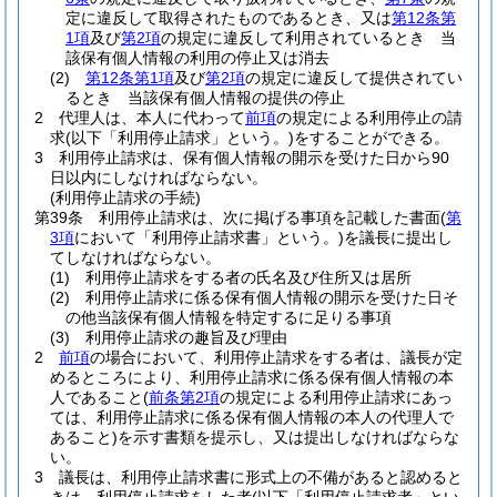
定に違反して取得されたものであるとき、又は
第12条第
1項
及び
第2項
の規定に違反して利用されているとき 当
該保有個人情報の利用の停止又は消去
(2)
第12条第1項
及び
第2項
の規定に違反して提供されてい
るとき 当該保有個人情報の提供の停止
2
代理人は、本人に代わって
前項
の規定による利用停止の請
求
(以下「利用停止請求」という。)
をすることができる。
3
利用停止請求は、保有個人情報の開示を受けた日から90
日以内にしなければならない。
(利用停止請求の手続)
第39条
利用停止請求は、次に掲げる事項を記載した書面
(
第
3項
において「利用停止請求書」という。)
を議長に提出し
てしなければならない。
(1)
利用停止請求をする者の氏名及び住所又は居所
(2)
利用停止請求に係る保有個人情報の開示を受けた日そ
の他当該保有個人情報を特定するに足りる事項
(3)
利用停止請求の趣旨及び理由
2
前項
の場合において、利用停止請求をする者は、議長が定
めるところにより、利用停止請求に係る保有個人情報の本
人であること
(
前条第2項
の規定による利用停止請求にあっ
ては、利用停止請求に係る保有個人情報の本人の代理人で
あること)
を示す書類を提示し、又は提出しなければならな
い。
3
議長は、利用停止請求書に形式上の不備があると認めると