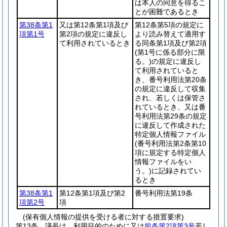
は本人の同意を得るこ
とが困難であるとき
第38条第1
又は第12条第1項及び
第12条第5項の規定に
項第1号
第2項の規定に違反し
より読み替えて適用す
て利用されているとき
る同条第1項及び第2項
(第1号に係る部分に限
る。)
の規定に違反し
て利用されていると
き、番号利用法第20条
の規定に違反して収集
され、若しくは保管さ
れているとき、又は番
号利用法第29条の規定
に違反して作成された
特定個人情報ファイル
(番号利用法第2条第10
項に規定する特定個人
情報ファイルをい
う。)
に記録されてい
るとき
第38条第1
第12条第1項及び第2
番号利用法第19条
項第2号
項
(保有個人情報の提供を受ける者に対する措置要求)
第13条
議長は、利用目的のために又は
前条第2項第3号
若し