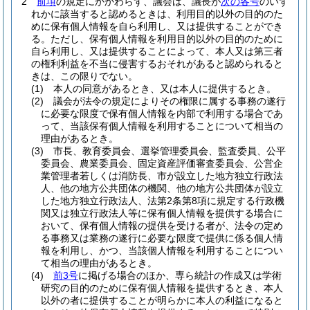
2
前項
の規定にかかわらず、議会は、議長が
次の各号
のいず
れかに該当すると認めるときは、利用目的以外の目的のた
めに保有個人情報を自ら利用し、又は提供することができ
る。
ただし、保有個人情報を利用目的以外の目的のために
自ら利用し、又は提供することによって、本人又は第三者
の権利利益を不当に侵害するおそれがあると認められると
きは、この限りでない。
(1)
本人の同意があるとき、又は本人に提供するとき。
(2)
議会が法令の規定によりその権限に属する事務の遂行
に必要な限度で保有個人情報を内部で利用する場合であ
って、当該保有個人情報を利用することについて相当の
理由があるとき。
(3)
市長、教育委員会、選挙管理委員会、監査委員、公平
委員会、農業委員会、固定資産評価審査委員会、公営企
業管理者若しくは消防長、市が設立した地方独立行政法
人、他の地方公共団体の機関、他の地方公共団体が設立
した地方独立行政法人、法第2条第8項に規定する行政機
関又は独立行政法人等に保有個人情報を提供する場合に
おいて、保有個人情報の提供を受ける者が、法令の定め
る事務又は業務の遂行に必要な限度で提供に係る個人情
報を利用し、かつ、当該個人情報を利用することについ
て相当の理由があるとき。
(4)
前3号
に掲げる場合のほか、専ら統計の作成又は学術
研究の目的のために保有個人情報を提供するとき、本人
以外の者に提供することが明らかに本人の利益になると