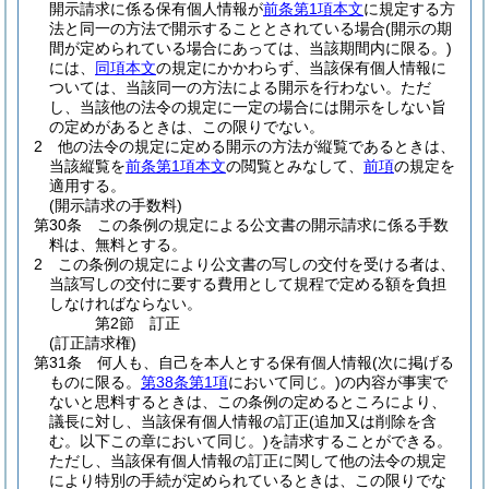
開示請求に係る保有個人情報が
前条第1項本文
に規定する方
法と同一の方法で開示することとされている場合
(開示の期
間が定められている場合にあっては、当該期間内に限る。)
には、
同項本文
の規定にかかわらず、当該保有個人情報に
ついては、当該同一の方法による開示を行わない。
ただ
し、当該他の法令の規定に一定の場合には開示をしない旨
の定めがあるときは、この限りでない。
2
他の法令の規定に定める開示の方法が縦覧であるときは、
当該縦覧を
前条第1項本文
の閲覧とみなして、
前項
の規定を
適用する。
(開示請求の手数料)
第30条
この条例の規定による公文書の開示請求に係る手数
料は、無料とする。
2
この条例の規定により公文書の写しの交付を受ける者は、
当該写しの交付に要する費用として規程で定める額を負担
しなければならない。
第2節
訂正
(訂正請求権)
第31条
何人も、自己を本人とする保有個人情報
(次に掲げる
ものに限る。
第38条第1項
において同じ。)
の内容が事実で
ないと思料するときは、この条例の定めるところにより、
議長に対し、当該保有個人情報の訂正
(追加又は削除を含
む。以下この章において同じ。)
を請求することができる。
ただし、当該保有個人情報の訂正に関して他の法令の規定
により特別の手続が定められているときは、この限りでな