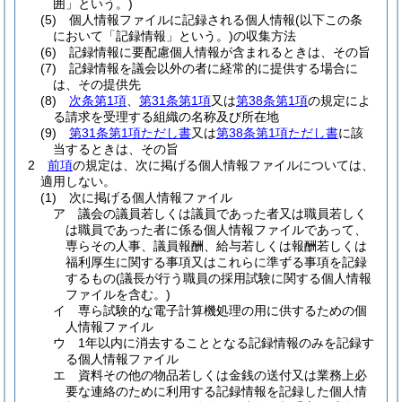
囲」という。)
(5)
個人情報ファイルに記録される個人情報
(以下この条
において「記録情報」という。)
の収集方法
(6)
記録情報に要配慮個人情報が含まれるときは、その旨
(7)
記録情報を議会以外の者に経常的に提供する場合に
は、その提供先
(8)
次条第1項
、
第31条第1項
又は
第38条第1項
の規定によ
る請求を受理する組織の名称及び所在地
(9)
第31条第1項ただし書
又は
第38条第1項ただし書
に該
当するときは、その旨
2
前項
の規定は、次に掲げる個人情報ファイルについては、
適用しない。
(1)
次に掲げる個人情報ファイル
ア
議会の議員若しくは議員であった者又は職員若しく
は職員であった者に係る個人情報ファイルであって、
専らその人事、議員報酬、給与若しくは報酬若しくは
福利厚生に関する事項又はこれらに準ずる事項を記録
するもの
(議長が行う職員の採用試験に関する個人情報
ファイルを含む。)
イ
専ら試験的な電子計算機処理の用に供するための個
人情報ファイル
ウ
1年以内に消去することとなる記録情報のみを記録す
る個人情報ファイル
エ
資料その他の物品若しくは金銭の送付又は業務上必
要な連絡のために利用する記録情報を記録した個人情