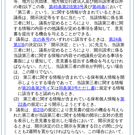
等、地方公共団体、地方独立行政法人及び開示請求者以外
の者
(以下この条、
第45条第2項第3号
及び
第46条
において
「第三者」という。)
に関する情報が含まれているときは、
議長は、開示決定等をするに当たって、当該情報に係る第
三者に対し、議長が定めるところにより、当該第三者に関
する情報の内容その他議長が定める事項を通知して、意見
書を提出する機会を与えることができる。
2
議長は、
次の各号
のいずれかに該当するときは、
第24条
第1項
の決定
(以下「開示決定」という。)
に先立ち、当該第
三者に対し、議長が定めるところにより、開示請求に係る
当該第三者に関する情報の内容その他議長が定める事項を
書面により通知して、意見書を提出する機会を与えなけれ
ばならない。
ただし、当該第三者の所在が判明しない場合
は、この限りでない。
(1)
第三者に関する情報が含まれている保有個人情報を開
示しようとする場合であって、当該第三者に関する情報
が
第20条第2号イ
又は
同条第3号ただし書
に規定する情報
に該当すると認められるとき。
(2)
第三者に関する情報が含まれている保有個人情報を
第
22条
の規定により開示しようとするとき。
3
議長は、
前2項
の規定により意見書の提出の機会を与えら
れた第三者が当該第三者に関する情報の開示に反対の意思
を表示した意見書を提出した場合において、開示決定をす
るときは、開示決定の日と開示を実施する日との間に少な
くとも2週間を置かなければならない。
この場合において、