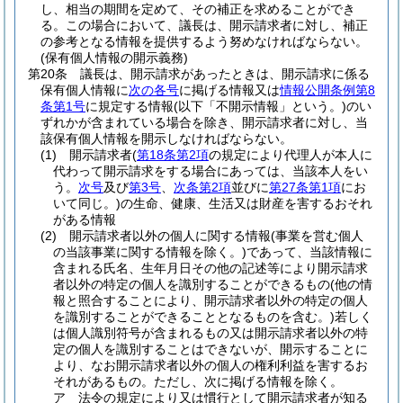
し、相当の期間を定めて、その補正を求めることができ
る。
この場合において、議長は、開示請求者に対し、補正
の参考となる情報を提供するよう努めなければならない。
(保有個人情報の開示義務)
第20条
議長は、開示請求があったときは、開示請求に係る
保有個人情報に
次の各号
に掲げる情報又は
情報公開条例第8
条第1号
に規定する情報
(以下「不開示情報」という。)
のい
ずれかが含まれている場合を除き、開示請求者に対し、当
該保有個人情報を開示しなければならない。
(1)
開示請求者
(
第18条第2項
の規定により代理人が本人に
代わって開示請求をする場合にあっては、当該本人をい
う。
次号
及び
第3号
、
次条第2項
並びに
第27条第1項
にお
いて同じ。)
の生命、健康、生活又は財産を害するおそれ
がある情報
(2)
開示請求者以外の個人に関する情報
(事業を営む個人
の当該事業に関する情報を除く。)
であって、当該情報に
含まれる氏名、生年月日その他の記述等により開示請求
者以外の特定の個人を識別することができるもの
(他の情
報と照合することにより、開示請求者以外の特定の個人
を識別することができることとなるものを含む。)
若しく
は個人識別符号が含まれるもの又は開示請求者以外の特
定の個人を識別することはできないが、開示することに
より、なお開示請求者以外の個人の権利利益を害するお
それがあるもの。
ただし、次に掲げる情報を除く。
ア
法令の規定により又は慣行として開示請求者が知る