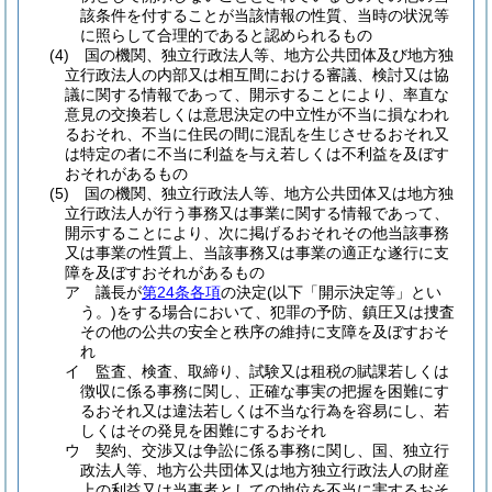
該条件を付することが当該情報の性質、当時の状況等
に照らして合理的であると認められるもの
(4)
国の機関、独立行政法人等、地方公共団体及び地方独
立行政法人の内部又は相互間における審議、検討又は協
議に関する情報であって、開示することにより、率直な
意見の交換若しくは意思決定の中立性が不当に損なわれ
るおそれ、不当に住民の間に混乱を生じさせるおそれ又
は特定の者に不当に利益を与え若しくは不利益を及ぼす
おそれがあるもの
(5)
国の機関、独立行政法人等、地方公共団体又は地方独
立行政法人が行う事務又は事業に関する情報であって、
開示することにより、次に掲げるおそれその他当該事務
又は事業の性質上、当該事務又は事業の適正な遂行に支
障を及ぼすおそれがあるもの
ア
議長が
第24条各項
の決定
(以下「開示決定等」とい
う。)
をする場合において、犯罪の予防、鎮圧又は捜査
その他の公共の安全と秩序の維持に支障を及ぼすおそ
れ
イ
監査、検査、取締り、試験又は租税の賦課若しくは
徴収に係る事務に関し、正確な事実の把握を困難にす
るおそれ又は違法若しくは不当な行為を容易にし、若
しくはその発見を困難にするおそれ
ウ
契約、交渉又は争訟に係る事務に関し、国、独立行
政法人等、地方公共団体又は地方独立行政法人の財産
上の利益又は当事者としての地位を不当に害するおそ