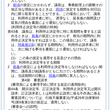
入しない。
2
前項
の規定にかかわらず、議長は、事務処理上の困難その
他正当な理由があるときは、
同項
に規定する期間を30日以
内に限り延長することができる。
この場合において、議長
は、利用停止請求者に対し、遅滞なく、延長後の期間及び
延長の理由を書面により通知しなければならない。
(利用停止決定等の期限の特例)
第43条
議長は、利用停止決定等に特に長期間を要すると認
めるときは、
前条
の規定にかかわらず、相当の期間内に利
用停止決定等をすれば足りる。
この場合において、議長
は、
同条第1項
に規定する期間内に、利用停止請求者に対
し、次に掲げる事項を書面により通知しなければならな
い。
(1)
この条の規定を適用する旨及びその理由
(2)
利用停止決定等をする期限
2
前条
の規定による利用停止決定等をしなければならない期
間に、議長及び副議長がともに欠けている期間があるとき
は、当該期間の日数は、
同条
の期間に算入しない。
第4節
審査請求
(審理員による審理手続に関する規定の適用除外)
第44条
開示決定等、訂正決定等、利用停止決定等又は開示
請求、訂正請求若しくは利用停止請求に係る不作為に係る
審査請求については、行政不服審査法
(平成26年法律第68
号)
第9条第1項の規定は、適用しない。
(審査会への諮問)