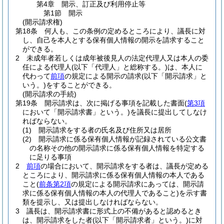
第4章
開示、訂正及び利用停止等
第1節
開示
(開示請求権)
第18条
何人も、この条例の定めるところにより、議長に対
し、自己を本人とする保有個人情報の開示を請求すること
ができる。
2
未成年者若しくは成年被後見人の法定代理人又は本人の委
任による代理人
(以下「代理人」と総称する。)
は、本人に
代わって
前項
の規定による開示の請求
(以下「開示請求」と
いう。)
をすることができる。
(開示請求の手続)
第19条
開示請求は、次に掲げる事項を記載した書面
(
第3項
において「開示請求書」という。)
を議長に提出してしなけ
ればならない。
(1)
開示請求をする者の氏名及び住所又は居所
(2)
開示請求に係る保有個人情報が記録されている公文書
の名称その他の開示請求に係る保有個人情報を特定する
に足りる事項
2
前項
の場合において、開示請求をする者は、議長が定める
ところにより、開示請求に係る保有個人情報の本人である
こと
(
前条第2項
の規定による開示請求にあっては、開示請
求に係る保有個人情報の本人の代理人であること)
を示す書
類を提示し、又は提出しなければならない。
3
議長は、開示請求書に形式上の不備があると認めるとき
は、開示請求をした者
(以下「開示請求者」という。)
に対