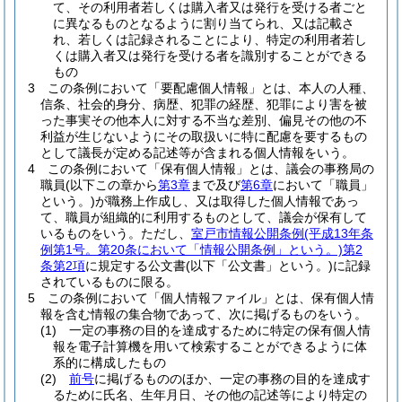
て、その利用者若しくは購入者又は発行を受ける者ごと
に異なるものとなるように割り当てられ、又は記載さ
れ、若しくは記録されることにより、特定の利用者若し
くは購入者又は発行を受ける者を識別することができる
もの
3
この条例において「要配慮個人情報」とは、本人の人種、
信条、社会的身分、病歴、犯罪の経歴、犯罪により害を被
った事実その他本人に対する不当な差別、偏見その他の不
利益が生じないようにその取扱いに特に配慮を要するもの
として議長が定める記述等が含まれる個人情報をいう。
4
この条例において「保有個人情報」とは、議会の事務局の
職員
(以下この章から
第3章
まで及び
第6章
において「職員」
という。)
が職務上作成し、又は取得した個人情報であっ
て、職員が組織的に利用するものとして、議会が保有して
いるものをいう。
ただし、
室戸市情報公開条例
(平成13年条
例第1号。第20条において「情報公開条例」という。)
第2
条第2項
に規定する公文書
(以下「公文書」という。)
に記録
されているものに限る。
5
この条例において「個人情報ファイル」とは、保有個人情
報を含む情報の集合物であって、次に掲げるものをいう。
(1)
一定の事務の目的を達成するために特定の保有個人情
報を電子計算機を用いて検索することができるように体
系的に構成したもの
(2)
前号
に掲げるもののほか、一定の事務の目的を達成す
るために氏名、生年月日、その他の記述等により特定の