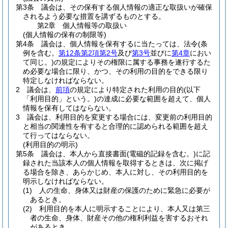
第3条
議会は、その保有する個人情報の適正な取扱いが確保
されるよう必要な措置を講ずるものとする。
第2章
個人情報等の取扱い
(個人情報の保有の制限等)
第4条
議会は、個人情報を保有するに当たっては、法令
(条
例を含む。
第12条第2項第2号
及び
第3号
並びに
第4章
におい
て同じ。)
の規定によりその権限に属する事務を遂行するた
め必要な場合に限り、かつ、その利用の目的をできる限り
特定しなければならない。
2
議会は、
前項
の規定により特定された利用の目的
(以下
「利用目的」という。)
の達成に必要な範囲を超えて、個人
情報を保有してはならない。
3
議会は、利用目的を変更する場合には、変更前の利用目的
と相当の関連性を有すると合理的に認められる範囲を超え
て行ってはならない。
(利用目的の明示)
第5条
議会は、本人から直接書面
(電磁的記録を含む。)
に記
録された当該本人の個人情報を取得するときは、次に掲げ
る場合を除き、あらかじめ、本人に対し、その利用目的を
明示しなければならない。
(1)
人の生命、身体又は財産の保護のために緊急に必要が
あるとき。
(2)
利用目的を本人に明示することにより、本人又は第三
者の生命、身体、財産その他の権利利益を害するおそれ
があるとき。