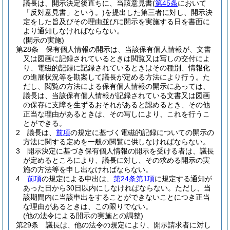
議長は、開示決定後直ちに、当該意見書
(
第45条
において
「反対意見書」という。)
を提出した第三者に対し、開示決
定をした旨及びその理由並びに開示を実施する日を書面に
より通知しなければならない。
(開示の実施)
第28条
保有個人情報の開示は、当該保有個人情報が、文書
又は図画に記録されているときは閲覧又は写しの交付によ
り、電磁的記録に記録されているときはその種別、情報化
の進展状況等を勘案して議長が定める方法により行う。
た
だし、閲覧の方法による保有個人情報の開示にあっては、
議長は、当該保有個人情報が記録されている文書又は図画
の保存に支障を生ずるおそれがあると認めるとき、その他
正当な理由があるときは、その写しにより、これを行うこ
とができる。
2
議長は、
前項
の規定に基づく電磁的記録についての開示の
方法に関する定めを一般の閲覧に供しなければならない。
3
開示決定に基づき保有個人情報の開示を受ける者は、議長
が定めるところにより、議長に対し、その求める開示の実
施の方法等を申し出なければならない。
4
前項
の規定による申出は、
第24条第1項
に規定する通知が
あった日から30日以内にしなければならない。
ただし、当
該期間内に当該申出をすることができないことにつき正当
な理由があるときは、この限りでない。
(他の法令による開示の実施との調整)
第29条
議長は、他の法令の規定により、開示請求者に対し