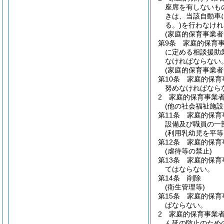
座席を有しないも
きは、当該自動車
る。)
を行わなけれ
(家庭的保育事業者
第9条
家庭的保育
に定める相談援助
なければならない
(家庭的保育事業
第10条
家庭的保育
努めなければなら
2
家庭的保育事業
(他の社会福祉施
第11条
家庭的保育
設備及び職員の一
(利用乳幼児を平等
第12条
家庭的保育
(虐待等の禁止)
第13条
家庭的保育
てはならない。
第14条
削除
(衛生管理等)
第15条
家庭的保育
ばならない。
2
家庭的保育事業
ん延の防止のため