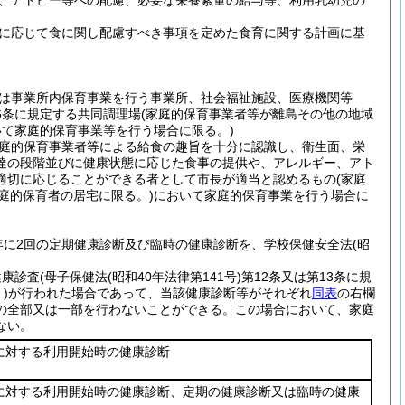
、アトピー等への配慮、必要な栄養素量の給与等、利用乳幼児の
に応じて食に関し配慮すべき事項を定めた食育に関する計画に基
は事業所内保育事業を行う事業所、社会福祉施設、医療機関等
6条に規定する共同調理場
(家庭的保育事業者等が離島その他の地域
て家庭的保育事業等を行う場合に限る。)
庭的保育事業者等による給食の趣旨を十分に認識し、衛生面、栄
達の段階並びに健康状態に応じた食事の提供や、アレルギー、アト
適切に応じることができる者として市長が適当と認めるもの
(家庭
庭的保育者の居宅に限る。)
において家庭的保育事業を行う場合に
年に2回の定期健康診断及び臨時の健康診断を、学校保健安全法
(昭
健康診査
(母子保健法
(昭和40年法律第141号)
第12条又は第13条に規
)
が行われた場合であって、当該健康診断等がそれぞれ
同表
の右欄
の全部又は一部を行わないことができる。
この場合において、家庭
ない。
に対する利用開始時の健康診断
に対する利用開始時の健康診断、定期の健康診断又は臨時の健康