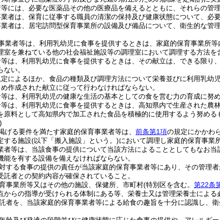
所等には、必要な医薬品その他の医療品を備えるとともに、それらの管
事業者は、保育に従事する職員の清潔の保持及び健康状態について、必
事業者は、居宅訪問型保育事業所の設備及び備品について、衛生的な管
事業者等は、利用乳幼児に食事を提供するときは、家庭的保育事業所等
理室を兼ねている他の社会福祉施設等の調理室において調理する方法を含
者等は、利用乳幼児に食事を提供するときは、その献立は、できる限り
らない。
規定によるほか、食品の種類及び調理方法について栄養並びに利用乳幼
じめ作成された献立に従って行わなければならない。
者等は、利用乳幼児の健康な生活の基本としての食を営む力の育成に努
者等は、利用乳幼児に食事を提供するときは、高知県内で生産された農
を原料として高知県内で加工された食品を積極的に使用するよう努める
)
掲げる要件を満たす家庭的保育事業者等は、
前条第1項
の規定にかかわ
定する施設
(以下「搬入施設」という。)
において調理し家庭的保育事業
業者等は、当該食事の提供について当該方法によることとしてもなお当
機能を有する設備を備えなければならない。
対する食事の提供の責任が当該家庭的保育事業者等にあり、その管理者
受託者との契約内容が確保されていること。
育事業所等又はその他の施設、保健所、市町村
(特別区を含む。
第22条
点からの指導が受けられる体制にある等、栄養士又は管理栄養士による
託者を、当該家庭的保育事業者等による給食の趣旨を十分に認識し、衛