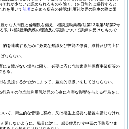
おそれが少ないと認められるものを除く。)
を日常的に運行すると
これを用いて
前項
に定める所在の確認
(利用乳幼児の降車の際に限
、豊かな人間性と倫理観を備え、相談援助業務
(法第13条第3項第2号
る限り相談援助業務の理論及び実際について訓練を受けたもので
目的を達成するために必要な知識及び技能の修得、維持及び向上に
ればならない。
育に支障がない場合に限り、必要に応じ当該家庭的保育事業所等の
できる。
用を負担するか否かによって、差別的取扱いをしてはならない。
げる行為その他当該利用乳幼児の心身に有害な影響を与える行為をし
ついて、衛生的な管理に努め、又は衛生上必要な措置を講じなけれ
まん延しないように、職員に対し、感染症及び食中毒の予防及びま
施するよう努めなければならない。