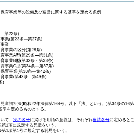
的保育事業等の設備及び運営に関する基準を定める条例
条―第22条)
育事業
(第23条―第27条)
育事業
保育事業の区分
(第28条)
育事業A型
(第29条―第31条)
育事業B型
(第32条・第33条)
保育事業C型
(第34条―第37条)
型保育事業
(第38条―第42条)
保育事業
(第43条―第49条)
条)
、児童福祉法
(昭和22年法律第164号。以下「法」という。)
第34条の1
基準を定めるものとする。
おいて、
次の各号
に掲げる用語の意義は、それぞれ
当該各号
に定めると
条第1項に規定する児童をいう。
条第1項第1号に規定する乳児をいう。