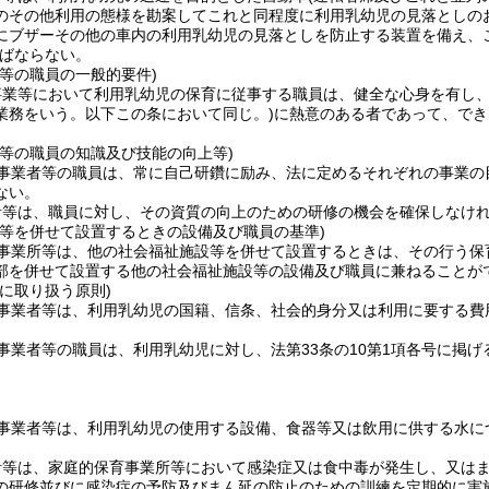
のその他利用の態様を勘案してこれと同程度に利用乳幼児の見落としの
にブザーその他の車内の利用乳幼児の見落としを防止する装置を備え、
ばならない。
等の職員の一般的要件)
事業等において利用乳幼児の保育に従事する職員は、健全な心身を有し
業務をいう。以下この条において同じ。)
に熱意のある者であって、でき
。
者等の職員の知識及び技能の向上等)
事業者等の職員は、常に自己研鑽に励み、法に定めるそれぞれの事業の
ない。
者等は、職員に対し、その資質の向上のための研修の機会を確保しなけ
設等を併せて設置するときの設備及び職員の基準)
事業所等は、他の社会福祉施設等を併せて設置するときは、その行う保
部を併せて設置する他の社会福祉施設等の設備及び職員に兼ねることが
に取り扱う原則)
事業者等は、利用乳幼児の国籍、信条、社会的身分又は利用に要する費
事業者等の職員は、利用乳幼児に対し、法第33条の10第1項各号に掲
事業者等は、利用乳幼児の使用する設備、食器等又は飲用に供する水に
者等は、家庭的保育事業所等において感染症又は食中毒が発生し、又は
の研修並びに感染症の予防及びまん延の防止のための訓練を定期的に実