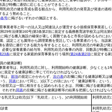
年齢及び発達の段階並びに健康状態に応じた食事の提供や、アレルギー
数及び時機に適切に応じることができること。
用乳幼児の健全育成を図る観点から、利用乳幼児の発育及び発達の過程
するよう努めること。
の各号
に掲げるいずれかの施設とする。
育事業者等と同一の法人又は関連法人が運営する小規模保育事業若しく
昭和29年法律第160号)
第3条第2項に規定する義務教育諸学校又は同法第
号
に掲げる搬入施設の確保が著しく困難であると市長が認めるものにおい
園、認定こども園等から調理業務を受託している事業者のうち、当該家
務を適切に遂行できる能力を有するとともに、利用乳幼児の年齢及び発
、必要な栄養素量の給与等、利用乳幼児の食事の内容、回数及び時機に
第23条
に規定する家庭的保育事業を行う場所
(
第24条第2項
に規定する家
員の健康診断)
事業者等は、利用乳幼児に対し、利用開始時の健康診断、少なくとも1
)
に規定する健康診断に準じて行わなければならない。
者等は、
前項
の規定にかかわらず、
次の表
の左欄に掲げる健康診断又は
いう。
同表
において同じ。)
(以下この項において「健康診断等」という。
の全部又は一部に相当すると認められるときは、同欄に掲げる健康診断
、それぞれ
同表
の左欄に掲げる健康診断等の結果を把握しなければなら
ける乳児又は幼児
(以下「乳幼児」という。)
の利用開始前
利用乳幼児
康診査
利用乳幼児