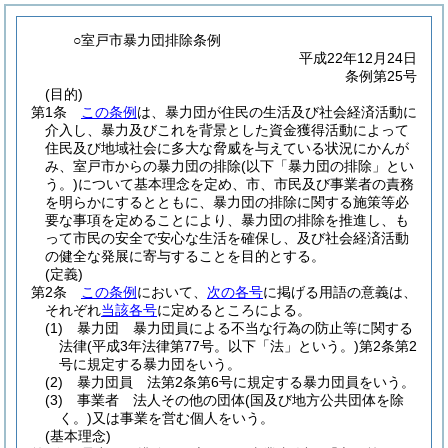
○室戸市暴力団排除条例
平成22年12月24日
条例第25号
(目的)
第1条
この条例
は、暴力団が住民の生活及び社会経済活動に
介入し、暴力及びこれを背景とした資金獲得活動によって
住民及び地域社会に多大な脅威を与えている状況にかんが
み、室戸市からの暴力団の排除
(以下「暴力団の排除」とい
う。)
について基本理念を定め、市、市民及び事業者の責務
を明らかにするとともに、暴力団の排除に関する施策等必
要な事項を定めることにより、暴力団の排除を推進し、も
って市民の安全で安心な生活を確保し、及び社会経済活動
の健全な発展に寄与することを目的とする。
(定義)
第2条
この条例
において、
次の各号
に掲げる用語の意義は、
それぞれ
当該各号
に定めるところによる。
(1)
暴力団 暴力団員による不当な行為の防止等に関する
法律
(平成3年法律第77号。以下「法」という。)
第2条第2
号に規定する暴力団をいう。
(2)
暴力団員 法第2条第6号に規定する暴力団員をいう。
(3)
事業者 法人その他の団体
(国及び地方公共団体を除
く。)
又は事業を営む個人をいう。
(基本理念)