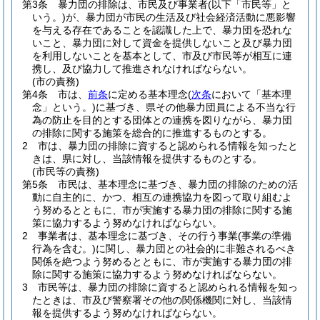
第3条
暴力団の排除は、市民及び事業者
(以下「市民等」と
いう。)
が、暴力団が市民の生活及び社会経済活動に悪影響
を与える存在であることを認識した上で、暴力団を恐れな
いこと、暴力団に対して資金を提供しないこと及び暴力団
を利用しないことを基本として、市及び市民等が相互に連
携し、及び協力して推進されなければならない。
(市の責務)
第4条
市は、
前条
に定める基本理念
(
次条
において「基本理
念」という。)
に基づき、県その他暴力団員による不当な行
為の防止を目的とする団体との連携を図りながら、暴力団
の排除に関する施策を総合的に推進するものとする。
2
市は、暴力団の排除に資すると認められる情報を知ったと
きは、県に対し、当該情報を提供するものとする。
(市民等の責務)
第5条
市民は、基本理念に基づき、暴力団の排除のための活
動に自主的に、かつ、相互の連携協力を図って取り組むよ
う努めるとともに、市が実施する暴力団の排除に関する施
策に協力するよう努めなければならない。
2
事業者は、基本理念に基づき、その行う事業
(事業の準備
行為を含む。)
に関し、暴力団との社会的に非難されるべき
関係を絶つよう努めるとともに、市が実施する暴力団の排
除に関する施策に協力するよう努めなければならない。
3
市民等は、暴力団の排除に資すると認められる情報を知っ
たときは、市及び警察署その他の関係機関に対し、当該情
報を提供するよう努めなければならない。