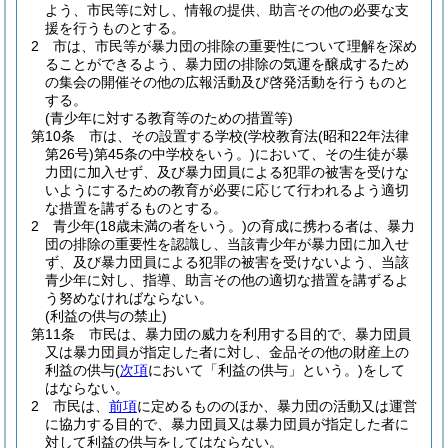
よう、市民等に対し、情報の提供、助言その他の必要な支
援を行うものとする。
2
市は、市民等が暴力団の排除の重要性について理解を深め
ることができるよう、暴力団の排除の気運を醸成するため
の集会の開催その他の広報活動及び啓発活動を行うものと
する。
(青少年に対する教育等のための措置等)
第10条
市は、その設置する学校
(学校教育法
(昭和22年法律
第26号)
第45条の中学校をいう。)
において、その生徒が暴
力団に加入せず、及び暴力団員による犯罪の被害を受けな
いようにするための教育が必要に応じて行われるよう適切
な措置を講ずるものとする。
2
青少年
(18歳未満の者をいう。)
の育成に携わる者は、暴力
団の排除の重要性を認識し、当該青少年が暴力団に加入せ
ず、及び暴力団員による犯罪の被害を受けないよう、当該
青少年に対し、指導、助言その他の適切な措置を講ずるよ
う努めなければならない。
(利益の供与の禁止)
第11条
市民は、暴力団の威力を利用する目的で、暴力団員
又は暴力団員が指定した者に対し、金品その他の財産上の
利益の供与
(
次項
において「利益の供与」という。)
をして
はならない。
2
市民は、
前項
に定めるもののほか、暴力団の活動又は運営
に協力する目的で、暴力団員又は暴力団員が指定した者に
対して利益の供与をしてはならない。