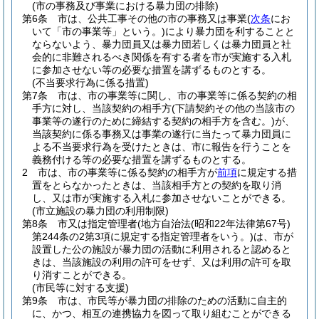
(市の事務及び事業における暴力団の排除)
第6条
市は、公共工事その他の市の事務又は事業
(
次条
にお
いて「市の事業等」という。)
により暴力団を利することと
ならないよう、暴力団員又は暴力団若しくは暴力団員と社
会的に非難されるべき関係を有する者を市が実施する入札
に参加させない等の必要な措置を講ずるものとする。
(不当要求行為に係る措置)
第7条
市は、市の事業等に関し、市の事業等に係る契約の相
手方に対し、当該契約の相手方
(下請契約その他の当該市の
事業等の遂行のために締結する契約の相手方を含む。)
が、
当該契約に係る事務又は事業の遂行に当たって暴力団員に
よる不当要求行為を受けたときは、市に報告を行うことを
義務付ける等の必要な措置を講ずるものとする。
2
市は、市の事業等に係る契約の相手方が
前項
に規定する措
置をとらなかったときは、当該相手方との契約を取り消
し、又は市が実施する入札に参加させないことができる。
(市立施設の暴力団の利用制限)
第8条
市又は指定管理者
(地方自治法
(昭和22年法律第67号)
第244条の2第3項に規定する指定管理者をいう。)
は、市が
設置した公の施設が暴力団の活動に利用されると認めると
きは、当該施設の利用の許可をせず、又は利用の許可を取
り消すことができる。
(市民等に対する支援)
第9条
市は、市民等が暴力団の排除のための活動に自主的
に、かつ、相互の連携協力を図って取り組むことができる