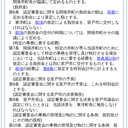
関係市町長が協議して定めるものとする。
(負担金)
第6条
認定審査会に関する関係市町の負担金の額は、
別表
に
定める割合により算定した額とする。
2
東洋町は、
前項
の規定による負担金を、室戸市に交付しな
ければならない。
3
前項
の負担金の交付の時期については、関係市町がその協
議により定める。
(特定の事務に要する経費)
第7条
関係市町のうち、特定の市町が専ら当該市町のために
認定審査会をして特定の事務を管理し及び執行させる場合
においては、当該市町はこれに要する経費を、
前条第1項
の
規定による負担金とは別に室戸市に交付するものとする。
2
前項
の経費は、
第8条
に規定する特別会計中に計上するも
のとする。
(認定審査会に関する室戸市の予算)
第8条
認定審査会に関する室戸市の予算は、これを特別会計
とする。
(認定審査会に関する室戸市の決算報告)
第9条
室戸市長は、認定審査会に関する決算を室戸市議会の
認定に付したときは、当該決算を、東洋町長に報告しなけ
ればならない。
(認定審査会の事務の管理及び執行に関する条例、規則並び
にその他の規程)
第10条
認定審査会の事務の管理及び執行に関する条例、規