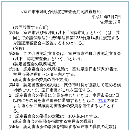
○室戸市東洋町介護認定審査会共同設置規約
平成11年7月7日
告示第37号
(共同設置する市町)
第1条
室戸市及び東洋町
(以下「関係市町」という。)
は、共
同して介護保険法
(平成9年法律第123号)
第14条に規定する
介護認定審査会を設置するものとする。
(名称)
第2条
この介護認定審査会は、室戸市東洋町介護認定審査会
(以下「認定審査会」という。)
という。
(認定審査会の執務場所)
第3条
認定審査会の執務場所は、高知県室戸市領家87番地
室戸市保健福祉センター内とする。
(認定審査会の委員の選任方法)
第4条
認定審査会の委員は、関係市町長が協議して定める候
補者について、室戸市長がこれを選任する。
2
認定審査会の委員に欠員を生じたときは、室戸市長は7日
以内にその旨を東洋町長に通知するとともに、
前項
の例に
より速やかに当該認定審査会の委員を選任するものとす
る。
3
認定審査会の委員の定数は、10人以内とする。
(認定審査会の事務を補助する室戸市の職員)
第5条
認定審査会の事務を補助する室戸市の職員の定数は、