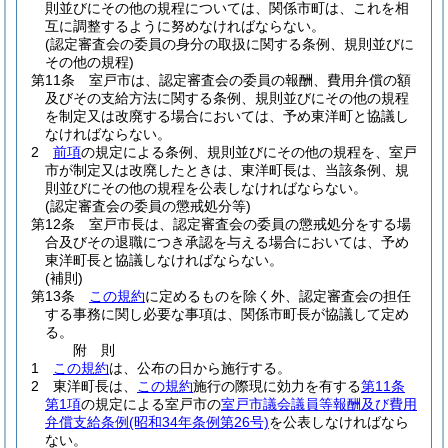
則並びにその他の規程については、関係市町は、これを相
互に調整するように努めなければならない。
(認定審査会の委員の身分の取扱に関する条例、規則並びに
その他の規程)
第11条
室戸市は、認定審査会の委員の報酬、費用弁償の額
及びその支給方法に関する条例、規則並びにその他の規程
を制定又は改廃する場合においては、予め東洋町と協議し
なければならない。
2
前項
の規定による条例、規則並びにその他の規程を、室戸
市が制定又は改廃したときは、東洋町長は、当該条例、規
則並びにその他の規程を公表しなければならない。
(認定審査会の委員の懲戒処分等)
第12条
室戸市長は、認定審査会の委員の懲戒処分をする場
合及びその退職につき承認を与える場合においては、予め
東洋町長と協議しなければならない。
(補則)
第13条
この規約
に定めるものを除く外、認定審査会の担任
する事務に関し必要な事項は、関係市町長が協議して定め
る。
附
則
1
この規約
は、公布の日から施行する。
2
東洋町長は、
この規約
施行の際現に効力を有する
第11条
第1項
の規定による室戸市の
室戸市議会議員等報酬及び費用
弁償支給条例
(昭和34年条例第26号)
を公表しなければなら
ない。