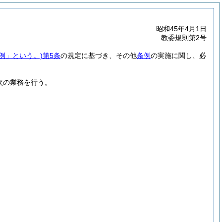
昭和45年4月1日
教委規則第2号
条例」という。)
第5条
の規定に基づき、その他
条例
の実施に関し、必
次の業務を行う。