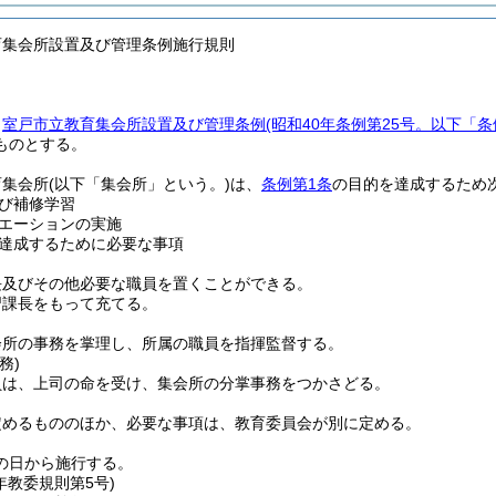
育集会所設置及び管理条例施行規則
、
室戸市立教育集会所設置及び管理条例
(昭和40年条例第25号。以下「
ものとする。
育集会所
(以下「集会所」という。)
は、
条例第1条
の目的を達成するため
び補修学習
エーションの実施
達成するために必要な事項
長及びその他必要な職員を置くことができる。
習課長をもって充てる。
会所の事務を掌理し、所属の職員を指揮監督する。
務)
員は、上司の命を受け、集会所の分掌事務をつかさどる。
定めるもののほか、必要な事項は、教育委員会が別に定める。
の日から施行する。
年
教委規則第5号)