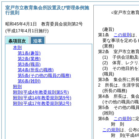
室戸市立教育集会所設置及び管理条例施
行規則
○室戸市立教
昭和45年4月1日 教育委員会規則第2号
(趣旨)
(平成17年4月1日施行)
第1条
この規則
は
要な事項を定める
条項目次
沿革
(業務)
本則
第2条
室戸市立教
第1条
(趣旨)
(1)
子供会活動及
第2条
(業務)
(2)
体育、レクリ
第3条
(職員)
(3)
その他目的を
第4条
(所長の職務)
(職員)
第5条
(その他の職員の職務)
第3条
集会所に所
第6条
(雑則)
2
所長は、生涯学
附則
(所長の職務)
附則
(平成4年教委規則第5号)
第4条
所長は、集
附則
(平成14年教委規則第9号)
(その他の職員の職
附則
(平成17年教委規則第2号)
第5条
その他の職
(雑則)
第6条
この規則
に
附
則
この規則
は、公布
附
則
(平成4