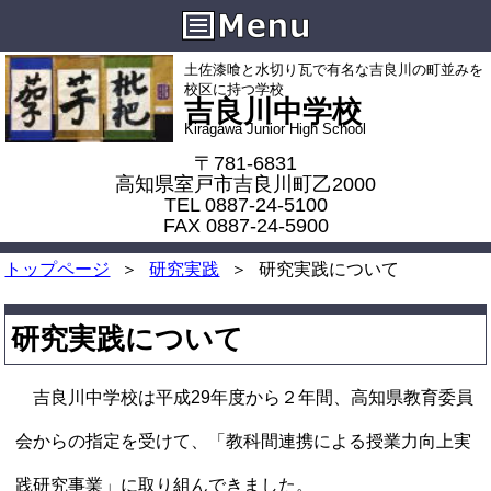
土佐漆喰と水切り瓦で有名な吉良川の町並みを
校区に持つ学校
吉良川中学校
Kiragawa Junior High School
〒781-6831
高知県室戸市吉良川町乙2000
TEL 0887-24-5100
FAX 0887-24-5900
トップページ
研究実践
研究実践について
研究実践について
吉良川中学校は平成29年度から２年間、高知県教育委員
会からの指定を受けて、「教科間連携による授業力向上実
践研究事業」に取り組んできました。