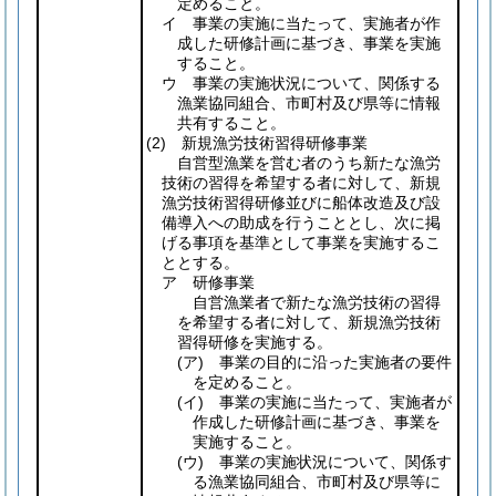
定めること。
イ 事業の実施に当たって、実施者が作
成した研修計画に基づき、事業を実施
すること。
ウ 事業の実施状況について、関係する
漁業協同組合、市町村及び県等に情報
共有すること。
(2)
新規漁労技術習得研修事業
自営型漁業を営む者のうち新たな漁労
技術の習得を希望する者に対して、新規
漁労技術習得研修並びに船体改造及び設
備導入への助成を行うこととし、次に掲
げる事項を基準として事業を実施するこ
ととする。
ア 研修事業
自営漁業者で新たな漁労技術の習得
を希望する者に対して、新規漁労技術
習得研修を実施する。
(ア)
事業の目的に沿った実施者の要件
を定めること。
(イ)
事業の実施に当たって、実施者が
作成した研修計画に基づき、事業を
実施すること。
(ウ)
事業の実施状況について、関係す
る漁業協同組合、市町村及び県等に