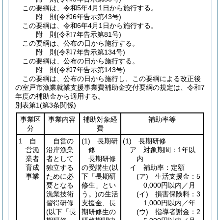
この要綱は、令和5年4月1日から施行する。
附
則
(令和6年
告示第43号)
この要綱は、令和6年4月1日から施行する。
附
則
(令和7年
告示第81号)
この要綱は、公布の日から施行する。
附
則
(令和7年
告示第134号)
この要綱は、公布の日から施行する。
附
則
(令和7年
告示第143号)
この要綱は、公布の日から施行し、この要綱による改正後
の室戸市漁業就業支援事業費補助金交付要綱の規定は、令和7
年度の補助金から適用する。
別表第1
(第3条関係)
事業区
事業内容
補助対象経
補助率等
分
費
1 自
自営の
(1)
長期研
(1)
長期研修
営漁
沿岸漁業
修
ア 対象期間：1年以
業者
者として
長期研修
内
育成
独立する
の受講生
(以
イ 補助率：定額
事業
ために必
下「長期研
(ア)
生活支援金：5
要となる
修生」とい
0,000円以内／月
漁業技術
う。)
の生活
(イ)
損害保険料：3
習得研修
支援金、長
1,000円以内／年
(以下「長
期研修生の
(ウ)
指導者謝金：2