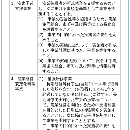
3 漁家子弟
漁業後継者の新規就業を支援するものと
支援事業
し、次に掲げる事項を基準として事業を実
施することとする。
(1)
事業の妥当性等を協議するため、漁業
協同組合、市町村及び県等による審査会
を設置すること。
(2)
事業の目的に沿った実施者の要件を定
めること。
(3)
事業の実施に当たって、実施者が作成
した事業計画に基づき、事業を実施する
こと。
(4)
事業の実施状況について、関係する漁
業協同組合、市町村及び県等に情報共有
すること。
4 漁業経営
(1)
補強研修事業
安定化研修
長期研修等修了生
(自船
(リース等で取得
事業
した漁船を含む。)
を取得してから1年を
経過していない者に限る。)
に対する、長
期研修で実施した主力の漁業種につい
て、漁業経営を開始するための技術補強
を目的とした日単位の補強研修を実施す
ることとし、次に掲げる事項を基準とし
て事業を実施することとする。
ア 事業の目的に沿った実施者の要件を