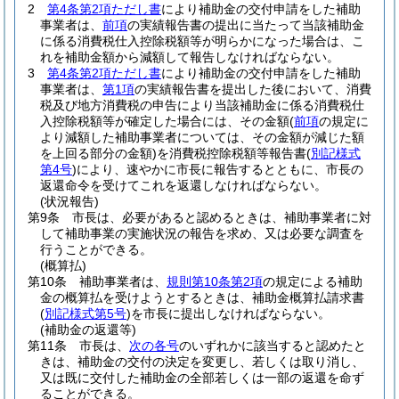
2
第4条第2項ただし書
により補助金の交付申請をした補助
事業者は、
前項
の実績報告書の提出に当たって当該補助金
に係る消費税仕入控除税額等が明らかになった場合は、こ
れを補助金額から減額して報告しなければならない。
3
第4条第2項ただし書
により補助金の交付申請をした補助
事業者は、
第1項
の実績報告書を提出した後において、消費
税及び地方消費税の申告により当該補助金に係る消費税仕
入控除税額等が確定した場合には、その金額
(
前項
の規定に
より減額した補助事業者については、その金額が減じた額
を上回る部分の金額)
を消費税控除税額等報告書
(
別記様式
第4号
)
により、速やかに市長に報告するとともに、市長の
返還命令を受けてこれを返還しなければならない。
(状況報告)
第9条
市長は、必要があると認めるときは、補助事業者に対
して補助事業の実施状況の報告を求め、又は必要な調査を
行うことができる。
(概算払)
第10条
補助事業者は、
規則第10条第2項
の規定による補助
金の概算払を受けようとするときは、補助金概算払請求書
(
別記様式第5号
)
を市長に提出しなければならない。
(補助金の返還等)
第11条
市長は、
次の各号
のいずれかに該当すると認めたと
きは、補助金の交付の決定を変更し、若しくは取り消し、
又は既に交付した補助金の全部若しくは一部の返還を命ず
ることができる。