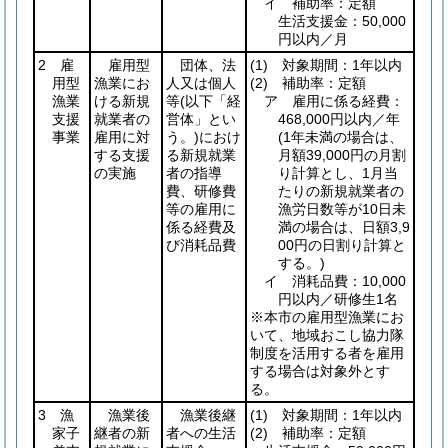
イ 補助率：定額
生活支援金：50,000
円以内／月
2 雇
雇用型
団体、法
(1)
対象期間：1年以内
用型
漁業にお
人又は個人
(2)
補助率：定額
漁業
ける新規
等
(以下「経
ア 雇用に係る経費：
支援
就業者の
営体」とい
468,000円以内／年
事業
雇用に対
う。)
におけ
(1年未満の場合は、
する支援
る新規就業
月額39,000円の月割
の実施
者の指導
り計算とし、1月当
費、研修費
たりの新規就業者の
等の雇用に
漁労日数等が10日未
係る経費及
満の場合は、日額3,9
び消耗品費
00円の日割り計算と
する。)
イ 消耗品費：10,000
円以内／研修生1名
※本市の雇用型漁業にお
いて、地域おこし協力隊
制度を活用する者を雇用
する場合は対象外とす
る。
3 漁
漁業後
漁業後継
(1)
対象期間：1年以内
家子
継者の新
者への生活
(2)
補助率：定額