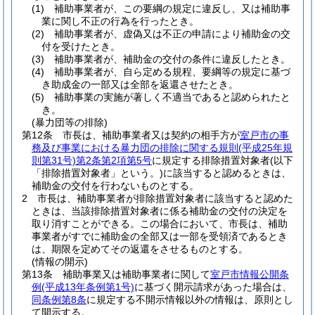
(1)
補助事業者が、この要綱の規定に違反し、又は補助事
業に関し不正の行為を行ったとき。
(2)
補助事業者が、虚偽又は不正の申請により補助金の交
付を受けたとき。
(3)
補助事業者が、補助金の交付の条件に違反したとき。
(4)
補助事業者が、自ら定める規程、要綱等の規定に基づ
き助成金の一部又は全部を返還させたとき。
(5)
補助事業の実施が著しく不適当であると認められたと
き。
(暴力団等の排除)
第12条
市長は、補助事業者又は契約の相手方が
室戸市の事
務及び事業における暴力団の排除に関する規則
(平成25年規
則第31号)
第2条第2項第5号
に規定する排除措置対象者
(以下
「排除措置対象者」という。)
に該当すると認めるときは、
補助金の交付を行わないものとする。
2
市長は、補助事業者が排除措置対象者に該当すると認めた
ときは、当該排除措置対象者に係る補助金の交付の決定を
取り消すことができる。
この場合において、市長は、補助
事業者がすでに補助金の全部又は一部を受領済であるとき
は、期限を定めてその返還をさせるものとする。
(情報の開示)
第13条
補助事業又は補助事業者に関して
室戸市情報公開条
例
(平成13年条例第1号)
に基づく開示請求があった場合は、
同条例第8条
に規定する不開示情報以外の情報は、原則とし
て開示する。