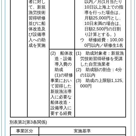
者に対し
以内／月
(1月当たり
て、新規
10日以上海上での指
漁労技術
導を行った場合は、
習得研修
月額25,000円とし、
並びに船
10日未満の場合は、
体改造及
日額2,500円の日割
び設備導
り計算とする。)
入への助
ウ 研修経費：100,00
成を実施
0円以内／研修生1名
(2)
船体改
(1)
助成対象者：新規漁
造・設備
労技術習得研修を受講
導入費の
した自営漁業者
助成
(2)
助成額の割合：4分
(1)
の研修
の1以内
事業におい
(3)
助成の上限額1,125,
て習得した
000円
新規漁法導
入に必要な
船体改造・
設備導入に
要する経費
別表第2
(第3条関係)
事業区分
実施基準