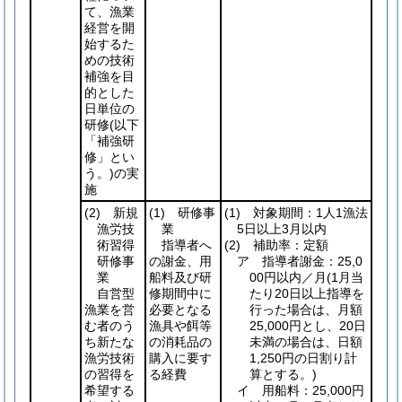
て、漁業
経営を開
始するた
めの技術
補強を目
的とした
日単位の
研修
(以下
「補強研
修」とい
う。)
の実
施
(2)
新規
(1)
研修事
(1)
対象期間：1人1漁法
漁労技
業
5日以上3月以内
術習得
指導者へ
(2)
補助率：定額
研修事
の謝金、用
ア 指導者謝金：25,0
業
船料及び研
00円以内／月
(1月当
自営型
修期間中に
たり20日以上指導を
漁業を営
必要となる
行った場合は、月額
む者のう
漁具や餌等
25,000円とし、20日
ち新たな
の消耗品の
未満の場合は、日額
漁労技術
購入に要す
1,250円の日割り計
の習得を
る経費
算とする。)
希望する
イ 用船料：25,000円