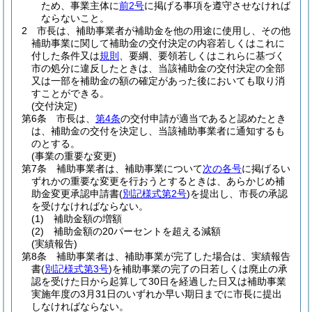
ため、事業主体に
前2号
に掲げる事項を遵守させなければ
ならないこと。
2
市長は、補助事業者が補助金を他の用途に使用し、その他
補助事業に関して補助金の交付決定の内容若しくはこれに
付した条件又は
規則
、要綱、要領若しくはこれらに基づく
市の処分に違反したときは、当該補助金の交付決定の全部
又は一部を補助金の額の確定があった後においても取り消
すことができる。
(交付決定)
第6条
市長は、
第4条
の交付申請が適当であると認めたとき
は、補助金の交付を決定し、当該補助事業者に通知するも
のとする。
(事業の重要な変更)
第7条
補助事業者は、補助事業について
次の各号
に掲げるい
ずれかの重要な変更を行おうとするときは、あらかじめ補
助金変更承認申請書
(
別記様式第2号
)
を提出し、市長の承認
を受けなければならない。
(1)
補助金額の増額
(2)
補助金額の20パーセントを超える減額
(実績報告)
第8条
補助事業者は、補助事業が完了した場合は、実績報告
書
(
別記様式第3号
)
を補助事業の完了の日若しくは廃止の承
認を受けた日から起算して30日を経過した日又は補助事業
実施年度の3月31日のいずれか早い期日までに市長に提出
しなければならない。