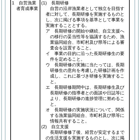
1 自営漁業
(1)
長期研修
者育成事業
自営の沿岸漁業者として独立を目指す
者に対して、長期研修を実施するものと
し、次に掲げる事項を基準として事業を
実施することとする。
ア 長期研修の開始や継続、自立支援へ
の移行の妥当性等を協議するため、漁
業協同組合、市町村及び県等による審
査会を設置すること。
イ 事業の目的に沿った長期研修生の要
件を定めること。
ウ 長期研修の実施に当たっては、長期
研修生の意向を考慮した研修計画を作
成し、これに基づき研修を実施するこ
と。
エ 長期研修期間中は、長期研修生及び
長期研修の指導者との面談や日誌等に
より、長期研修の進捗管理に努めるこ
と。
オ 長期研修の実施状況について、関係
する漁業協同組合、市町村及び県等に
情報共有すること。
(2)
自立支援
長期研修修了後、経営が安定するまで
の生活支援を実施するものとし、次に掲