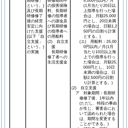
期研修」
研修期間中
5,000円以内／月
という。)
の損害保険
(1月当たり20日以
及び長期
料、長期研
上指導を行った場
研修修了
修の指導者
合は、月額25,000
後の経営
への謝金及
円とし、20日未満
安定に向
び長期研修
の場合は、日額1,2
けた支援
の指導者へ
50円の日割り計算
(以下「自
の用船料
とする。)
立支援」
(2)
自立支
(エ)
用船料：25,00
という。)
援
0円以内／月
(1月
の実施
長期研修
当たり10日以上海
修了者への
上での指導を行っ
生活支援金
た場合は、月額25,
000円とし、10日
未満の場合は、日
額2,500円の日割
り計算とする。)
(2)
自立支援
ア 対象期間：長期研
修修了後、1年以内
(ただし、特段の事由
が生じ、審査会にお
いて認められた場合
は、期間を変更する
ことができる。)