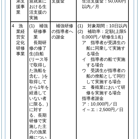
弟支
規就業に
支援金
生活支援金：50,000円
援事
おける生
以内／月
業
活支援の
実施
4 漁
(1)
補強
補強研修
(1)
対象期間：10日以内
業経
研修事
の指導者へ
(2)
補助率：定額
(上限5
営安
業
の謝金
0,000円／研修生1名)
定化
長期研
ア 指導者が受講生の
研修
修の修了
船に同乗して実施す
事業
生
(自船
る場合
(リース等
イ 指導者の船で実施
で取得し
する場合
た漁船を
ウ 受講生が指導者の
含む。)
を
船の僚船として同行
取得して
して実施する場合
から1年を
エ 養殖業において研
経過して
修を実施する場合
いない者
指導者謝金
に限る。)
ア：10,000円／日
に対す
イ～エ：2,500円／日
る、長期
研修で実
施した主
力の漁業
種につい