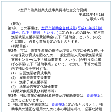
○室戸市漁業就業支援事業費補助金交付要綱
平成31年4月1日
告示第59号
(趣旨)
第1条
この要綱は、
室戸市補助金交付規則
(平成13年規則第
15号。以下「規則」という。)
に定めるもののほか、室戸市
漁業就業支援事業費補助金
(以下「補助金」という。)
の交
付に関し、必要な事項を定めるものとする。
(補助目的)
第2条
市は、漁業生産量の維持及び増大並びに優秀な担い手
の確保及び育成を図るため、一般社団法人高知県漁業就業
支援センター
(以下「補助事業者」という。)
が行う次に掲
げる事業
(以下「補助事業」という。)
に対し、予算の範囲
内で補助金を交付する。
(1)
自営漁業者育成事業
(2)
雇用型漁業支援事業
(3)
漁家子弟支援事業
(4)
漁業経営安定化研修事業
(補助対象経費及び補助率等)
第3条
補助事業の補助対象経費及び補助率等は、
別表第1
に
定めるとおりとする。
2
補助事業の実施基準は、
別表第2
に定めるとおりとし、補
助事業の適正な運用のために市の承認を得て、必要な諸規