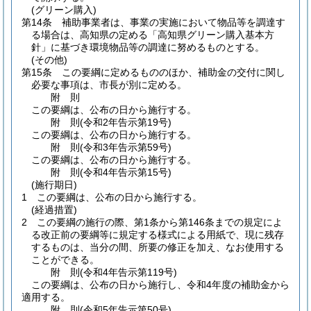
(グリーン購入)
第14条
補助事業者は、事業の実施において物品等を調達す
る場合は、高知県の定める「高知県グリーン購入基本方
針」に基づき環境物品等の調達に努めるものとする。
(その他)
第15条
この要綱に定めるもののほか、補助金の交付に関し
必要な事項は、市長が別に定める。
附
則
この要綱は、公布の日から施行する。
附
則
(令和2年
告示第19号)
この要綱は、公布の日から施行する。
附
則
(令和3年
告示第59号)
この要綱は、公布の日から施行する。
附
則
(令和4年
告示第15号)
(施行期日)
1
この要綱は、公布の日から施行する。
(経過措置)
2
この要綱の施行の際、第1条から第146条までの規定によ
る改正前の要綱等に規定する様式による用紙で、現に残存
するものは、当分の間、所要の修正を加え、なお使用する
ことができる。
附
則
(令和4年
告示第119号)
この要綱は、公布の日から施行し、令和4年度の補助金から
適用する。
附
則
(令和5年
告示第50号)