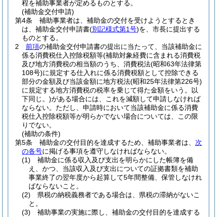
程を補助事業者が定めるものとする。
(補助金交付申請)
第4条
補助事業者は、補助金の交付を受けようとするとき
は、補助金交付申請書
(
別記様式第1号
)
を、市長に提出する
ものとする。
2
前項
の補助金交付申請書の提出に当たって、当該補助金に
係る消費税仕入控除税額等
(補助対象経費に含まれる消費税
及び地方消費税の相当額のうち、消費税法
(昭和63年法律第
108号)
に規定する仕入れに係る消費税額として控除できる
部分の金額及び当該金額に地方税法
(昭和25年法律第226号)
に規定する地方消費税の税率を乗じて得た金額をいう。以
下同じ。)
がある場合には、これを減額して申請しなければ
ならない。
ただし、申請時において当該補助金に係る消費
税仕入控除税額等が明らかでない場合については、この限
りでない。
(補助の条件)
第5条
補助金の交付目的を達成するため、補助事業者は、
次
の各号
に掲げる事項を遵守しなければならない。
(1)
補助金に係る収入及び支出を明らかにした帳簿を備
え、かつ、当該収入及び支出についての証拠書類を補助
事業終了の翌年度から起算して5年間整備、保管しなけれ
ばならないこと。
(2)
県税の納税義務者である場合は、県税の滞納がないこ
と。
(3)
補助事業の実施に際し、補助金の交付目的を達成する