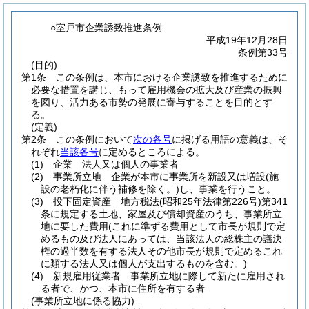
○室戸市企業誘致推進条例
平成19年12月28日
条例第33号
(目的)
第1条
この条例は、本市における企業誘致を推進するために
必要な措置を講じ、もって雇用機会の拡大及び産業の振興
を図り、活力ある市勢の発展に寄与することを目的とす
る。
(定義)
第2条
この条例において
次の各号
に掲げる用語の意義は、そ
れぞれ
当該各号
に定めるところによる。
(1)
企業 法人又は個人の事業者
(2)
事業所立地 企業が本市に事業所を新設又は増設
(施
設の老朽化に伴う補修を除く。)
し、事業を行うこと。
(3)
投下固定資産 地方税法
(昭和25年法律第226号)
第341
条に規定する土地、家屋及び償却資産のうち、事業所立
地に要した費用
(これに準ずる費用として市長が規則で定
めるもの及び法人にあっては、当該法人の総株主の議決
権の過半数を有する法人その他市長が規則で定めるこれ
に類する法人又は個人が支出するものを含む。)
(4)
新規雇用従業者 事業所立地に際して新たに雇用され
る者で、かつ、本市に住所を有する者
(事業所立地に係る協力)