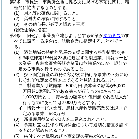
第3条
市長は、事業所立地に係る次に掲げる事項に関し、積
極的に協力するものとする。
(1)
用地等の確保に関すること。
(2)
労働力の確保に関すること。
(3)
その他市長が必要と認める事項
(誘致企業の指定)
第4条
市長は、事業所立地しようとする企業が
次の各号
のす
べてに該当する場合は、誘致企業に指定することができ
る。
(1)
過疎地域の持続的発展の支援に関する特別措置法
(令
和3年法律第19号)
第23条に規定する製造業、情報サービ
ス業等、農林水産物等販売業又は旅館業のほか、規則で
定める事業を行うものであること。
(2)
投下固定資産の取得金額が次に掲げる事業の区分に応
じそれぞれ定める額以上であると見込まれること。
ア
製造業又は旅館業 500万円
(資本金の額等が5,000
万円超1億円以下である法人が行うものにあっては
1,000万円とし、資本金の額等が1億円超である法人が
行うものにあっては2,000万円とする。)
イ
情報サービス業等、農林水産物等販売業又は規則で
定める事業 500万円
(3)
新規雇用従業者が3人以上見込まれること。
(4)
事業所立地に伴う環境保全について適切な措置を講ず
るものと認められること。
(5)
納付すべき租税及び本市公課の滞納がないこと。