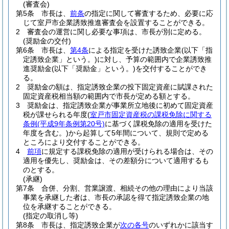
(審査会)
第5条
市長は、
前条
の指定に関して審査するため、必要に応
じて室戸市企業誘致推進審査会を設置することができる。
2
審査会の運営に関し必要な事項は、市長が別に定める。
(奨励金の交付)
第6条
市長は、
第4条
による指定を受けた誘致企業
(以下「指
定誘致企業」という。)
に対し、予算の範囲内で企業誘致推
進奨励金
(以下「奨励金」という。)
を交付することができ
る。
2
奨励金の額は、指定誘致企業の投下固定資産に賦課された
固定資産税相当額の範囲内で市長が定める額とする。
3
奨励金は、指定誘致企業が事業所立地後に初めて固定資産
税が課せられる年度
(
室戸市固定資産税の課税免除に関する
条例
(平成9年条例第20号)
に基づく課税免除の適用を受けた
年度を含む。)
から起算して5年間について、規則で定める
ところにより交付することができる。
4
前項
に規定する課税免除の適用が受けられる場合は、その
適用を優先し、奨励金は、その差額分について適用するも
のとする。
(承継)
第7条
合併、分割、営業譲渡、相続その他の理由により当該
事業を承継した者は、市長の承認を得て指定誘致企業の地
位を承継することができる。
(指定の取消し等)
第8条
市長は、指定誘致企業が
次の各号
のいずれかに該当す