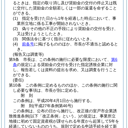
るときは、指定の取り消し及び奨励金の交付の停止又は既
に交付した奨励金の全額若しくは一部の返還を命ずること
ができる。
(1)
指定を受けた日から1年を経過した時点において、事
業所立地に係る工事が開始されないとき。
(2)
偽りその他の不正の手段により奨励金の交付を受け、
又は受けようとしたとき。
(3)
関係法令に基づく指示に従わないとき。
(4)
前各号
に掲げるもののほか、市長が不適当と認めると
き。
(報告又は調査等)
第9条
市長は、この条例の施行に必要な限度において、
第6
条
の規定による奨励金の交付を受けた指定誘致企業に対
し、報告若しくは資料の提出を求め、又は調査を行うこと
ができる。
(委任)
第10条
この条例に定めるもののほか、この条例の施行に関
し必要な事項は、市長が別に定める。
附
則
この条例は、平成20年4月1日から施行する。
附
則
(平成27年
条例第46号)
この条例は、公布の日から施行し、改正後の室戸市企業誘
致推進条例
(以下「改正条例」という。)
の規定は、事業所立
地後に初めて固定資産税が課せられる年度から起算して5年を
経過していないもののうち、規則で定める申請手続を経て新