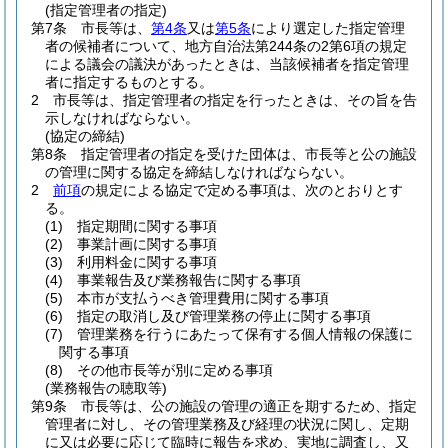
(指定管理者の指定)
第7条
市長等は、
第4条
又は
第5条
により選定した指定管理
者の候補者について、地方自治法第244条の2第6項の規定
による議会の議決があったときは、当該候補者を指定管理
者に指定するものとする。
2
市長等は、指定管理者の指定を行ったときは、その旨を告
示しなければならない。
(協定の締結)
第8条
指定管理者の指定を受けた団体は、市長等と公の施設
の管理に関する協定を締結しなければならない。
2
前項
の規定による協定で定める事項は、次のとおりとす
る。
(1)
指定期間に関する事項
(2)
事業計画に関する事項
(3)
利用料金に関する事項
(4)
事業報告及び業務報告に関する事項
(5)
本市が支払うべき管理費用に関する事項
(6)
指定の取消し及び管理業務の停止に関する事項
(7)
管理業務を行うにあたって保有する個人情報の保護に
関する事項
(8)
その他市長等が別に定める事項
(業務報告の聴取等)
第9条
市長等は、公の施設の管理の適正を期するため、指定
管理者に対し、その管理業務及び経理の状況に関し、定期
に又は必要に応じて臨時に報告を求め、実地に調査し、又