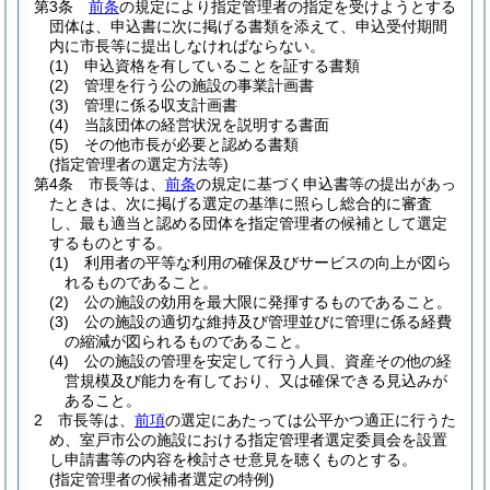
第3条
前条
の規定により指定管理者の指定を受けようとする
団体は、申込書に次に掲げる書類を添えて、申込受付期間
内に市長等に提出しなければならない。
(1)
申込資格を有していることを証する書類
(2)
管理を行う公の施設の事業計画書
(3)
管理に係る収支計画書
(4)
当該団体の経営状況を説明する書面
(5)
その他市長が必要と認める書類
(指定管理者の選定方法等)
第4条
市長等は、
前条
の規定に基づく申込書等の提出があっ
たときは、次に掲げる選定の基準に照らし総合的に審査
し、最も適当と認める団体を指定管理者の候補として選定
するものとする。
(1)
利用者の平等な利用の確保及びサービスの向上が図ら
れるものであること。
(2)
公の施設の効用を最大限に発揮するものであること。
(3)
公の施設の適切な維持及び管理並びに管理に係る経費
の縮減が図られるものであること。
(4)
公の施設の管理を安定して行う人員、資産その他の経
営規模及び能力を有しており、又は確保できる見込みが
あること。
2
市長等は、
前項
の選定にあたっては公平かつ適正に行うた
め、室戸市公の施設における指定管理者選定委員会を設置
し申請書等の内容を検討させ意見を聴くものとする。
(指定管理者の候補者選定の特例)