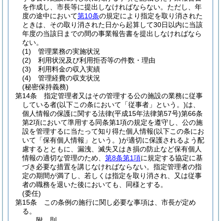
を作成し、市長等に提出しなければならない。
ただし、年
度の途中において
第10条
の規定により指定を取り消された
ときは、その取り消された日から起算して30日以内に当該
年度の当該日までの間の事業報告書を提出しなければなら
ない。
(1)
管理業務の実施状況
(2)
利用状況及び利用拒否等の件数・理由
(3)
利用料金の収入実績
(4)
管理経費の収支状況
(秘密保持義務)
第14条
指定管理者又はその管理する公の施設の業務に従事
している者
(以下この条において「従事者」という。)
は、
個人情報の保護に関する法律
(平成15年法律第57号)
第66条
第2項において準用する同条第1項の規定を遵守し、公の施
設を管理するに当たって知り得た個人情報
(以下この条にお
いて「保有個人情報」という。)
が適切に保護されるよう配
慮するとともに、漏洩、滅失又はき損の防止など保有個人
情報の適切な管理のため、
第8条第1項
に規定する協定に基
づき必要な措置を講じなければならない。
指定管理者の指
定の期間が満了し、若しくは指定を取り消され、又は従事
者の職務を退いた後においても、同様とする。
(委任)
第15条
この条例の施行に関し必要な事項は、市長が定め
る。
附
則