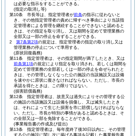
は必要な指示をすることができる。
(指定の取消し等)
第10条
市長等は、指定管理者が
前条
の指示に従わないと
き、その他指定管理者の責めに帰すべき事由により当該指
定管理者による管理を継続することができないと認めると
きは、その指定を取り消し、又は期間を定めて管理業務の
全部又は一部の停止を命ずることができる。
2
第7条第2項
の規定は、指定管理者の指定の取り消し又は
管理業務の停止について準用する。
(原状回復義務)
第11条
指定管理者は、その指定期間が満了したとき、又は
前条第1項
の規定により指定を取り消され、若しくは期間を
定めて管理業務の全部若しくは一部の停止を命ぜられたと
きは、その管理しなくなった公の施設の当該施設又は設備
を速やかに原状に復さなければならない。
ただし、市長の
承認を得たときは、この限りではない。
(損害賠償義務)
第12条
指定管理者は、故意又は過失によりその管理する公
の施設の当該施設又は設備を損傷し、又は滅失したとき
は、それによって生じた損害を市に賠償しなければならな
い。
ただし、市長が特別の事情があると認めるときは、そ
の全部又は一部を免除することができる。
(事業報告書の作成及び提出)
第13条
指定管理者は、毎年度終了後30日以内に、その管理
する公の施設に関し次に掲げる事項を記載した事業報告書