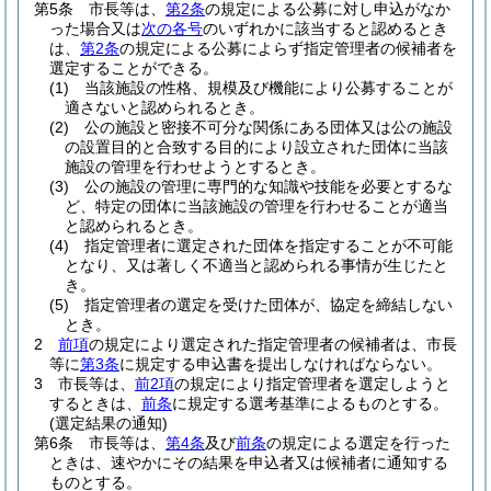
第5条
市長等は、
第2条
の規定による公募に対し申込がなか
った場合又は
次の各号
のいずれかに該当すると認めるとき
は、
第2条
の規定による公募によらず指定管理者の候補者を
選定することができる。
(1)
当該施設の性格、規模及び機能により公募することが
適さないと認められるとき。
(2)
公の施設と密接不可分な関係にある団体又は公の施設
の設置目的と合致する目的により設立された団体に当該
施設の管理を行わせようとするとき。
(3)
公の施設の管理に専門的な知識や技能を必要とするな
ど、特定の団体に当該施設の管理を行わせることが適当
と認められるとき。
(4)
指定管理者に選定された団体を指定することが不可能
となり、又は著しく不適当と認められる事情が生じたと
き。
(5)
指定管理者の選定を受けた団体が、協定を締結しない
とき。
2
前項
の規定により選定された指定管理者の候補者は、市長
等に
第3条
に規定する申込書を提出しなければならない。
3
市長等は、
前2項
の規定により指定管理者を選定しようと
するときは、
前条
に規定する選考基準によるものとする。
(選定結果の通知)
第6条
市長等は、
第4条
及び
前条
の規定による選定を行った
ときは、速やかにその結果を申込者又は候補者に通知する
ものとする。