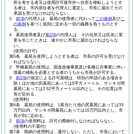
所を有する者又は使用許可後市外へ住所を移転しようとす
る者は、市内居住者を代理人に選定し、市長に届出てその
承認を受けなければならない。
3
前項
の代理人は、墓苑の使用者に代わって
この条例
及び
こ
の条例
を基づく規則に定める一切の義務を負うものとす
る。
4
墓苑使用者及び
第2項
の代理人は、その住所又は氏名に変
更を生じたときは、速やかに市長に届出なければならな
い。
(使用の許可)
第5条
墓苑を使用しようとする者は、市長の許可を受けなけ
ればならない。
2
甲種墓苑の使用は、国道改修事業及び各種公共事業に伴い
墳墓の移転を必要とする者のうちから市長が許可する。
3
前2項
の規定による許可面積は、特別の申請のある場合を
除くほか池の尻墓苑にあっては5平方メートル、サシキガ岡
墓苑にあっては2.52平方メートル以内とし、その位置は市
長が定める。
(使用料)
第6条
墓苑の使用料は、1基当たり池の尻墓苑にあっては33
万円以内、サシキガ岡墓苑にあっては15万円以内とし、市
長が別に定める。
2
前項
の使用料は、許可の際納付しなければならない。
(使用料の不還付)
第7条
既納の使用料は、還付しない。
ただし、市長において