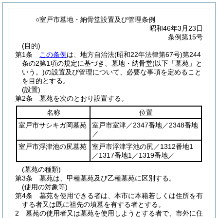
○室戸市墓地・納骨堂設置及び管理条例
昭和46年3月23日
条例第15号
(目的)
第1条
この条例
は、地方自治法
(昭和22年法律第67号)
第244
条の2第1項の規定に基づき、墓地・納骨堂
(以下「墓苑」と
いう。)
の設置及び管理について、必要な事項を定めること
を目的とする。
(設置)
第2条
墓苑を次のとおり設置する。
名称
位置
室戸市サシキガ岡墓苑
室戸市室津／2347番地／2348番地
／
室戸市浮津池の尻墓苑
室戸市浮津字池の尻／1312番地1
／1317番地1／1319番地／
(墓苑の種類)
第3条
墓苑は、甲種墓苑及び乙種墓苑に区別する。
(使用の対象等)
第4条
墓苑を使用できる者は、本市に本籍若しくは住所を有
する者又は既に祖先の墳墓を有する者とする。
2
墓苑の使用者又は墓苑を使用しようとする者で、市外に住