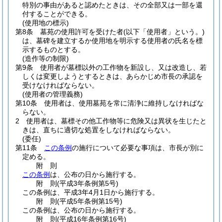
特別の事由があると認めたときは、その全部又は一部を還
付することができる。
(使用地の標示)
第8条
墓苑の使用許可を受けた者
(以下「使用者」という。)
は、墓碑を建立するか使用地を明示する使用者の氏名を標
示するものとする。
(造作等の制限)
第9条
使用者が墓標以外の工作物を新設し、又は改造し、若
しくは変更しようとするときは、あらかじめ市長の承認を
受けなければならない。
(使用者の管理義務)
第10条
使用者は、使用墓苑を常に清浄に維持しなければな
らない。
2
使用者は、墓標その他工作物等に危険又は異状を生じたと
きは、直ちに適切な処置をしなければならない。
(委任)
第11条
この条例
の施行について必要な事項は、市長が別に
定める。
附
則
この条例
は、公布の日から施行する。
附
則
(平成3年
条例第5号)
この条例は、平成3年4月1日から施行する。
附
則
(平成5年
条例第15号)
この条例は、公布の日から施行する。
附
則
(平成16年
条例第16号)