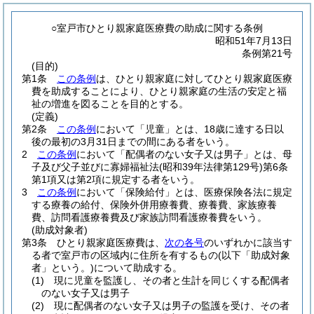
○室戸市ひとり親家庭医療費の助成に関する条例
昭和51年7月13日
条例第21号
(目的)
第1条
この条例
は、ひとり親家庭に対してひとり親家庭医療
費を助成することにより、ひとり親家庭の生活の安定と福
祉の増進を図ることを目的とする。
(定義)
第2条
この条例
において「児童」とは、18歳に達する日以
後の最初の3月31日までの間にある者をいう。
2
この条例
において「配偶者のない女子又は男子」とは、母
子及び父子並びに寡婦福祉法
(昭和39年法律第129号)
第6条
第1項又は第2項に規定する者をいう。
3
この条例
において「保険給付」とは、医療保険各法に規定
する療養の給付、保険外併用療養費、療養費、家族療養
費、訪問看護療養費及び家族訪問看護療養費をいう。
(助成対象者)
第3条
ひとり親家庭医療費は、
次の各号
のいずれかに該当す
る者で室戸市の区域内に住所を有するもの
(以下「助成対象
者」という。)
について助成する。
(1)
現に児童を監護し、その者と生計を同じくする配偶者
のない女子又は男子
(2)
現に配偶者のない女子又は男子の監護を受け、その者