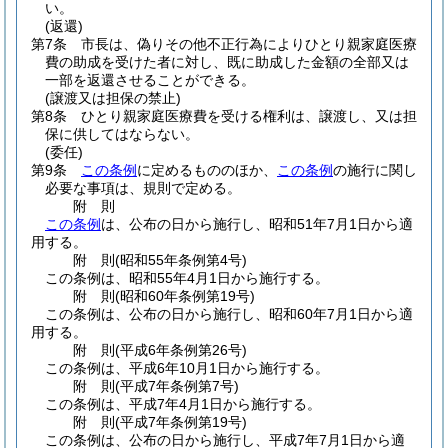
い。
(返還)
第7条
市長は、偽りその他不正行為によりひとり親家庭医療
費の助成を受けた者に対し、既に助成した金額の全部又は
一部を返還させることができる。
(譲渡又は担保の禁止)
第8条
ひとり親家庭医療費を受ける権利は、譲渡し、又は担
保に供してはならない。
(委任)
第9条
この条例
に定めるもののほか、
この条例
の施行に関し
必要な事項は、規則で定める。
附
則
この条例
は、公布の日から施行し、昭和51年7月1日から適
用する。
附
則
(昭和55年
条例第4号)
この条例は、昭和55年4月1日から施行する。
附
則
(昭和60年
条例第19号)
この条例は、公布の日から施行し、昭和60年7月1日から適
用する。
附
則
(平成6年
条例第26号)
この条例は、平成6年10月1日から施行する。
附
則
(平成7年
条例第7号)
この条例は、平成7年4月1日から施行する。
附
則
(平成7年
条例第19号)
この条例は、公布の日から施行し、平成7年7月1日から適