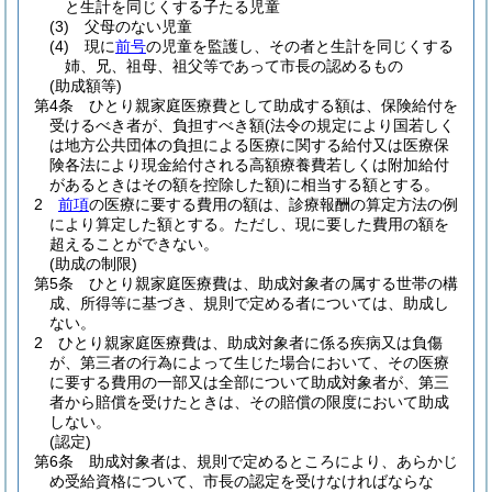
と生計を同じくする子たる児童
(3)
父母のない児童
(4)
現に
前号
の児童を監護し、その者と生計を同じくする
姉、兄、祖母、祖父等であって市長の認めるもの
(助成額等)
第4条
ひとり親家庭医療費として助成する額は、保険給付を
受けるべき者が、負担すべき額
(法令の規定により国若しく
は地方公共団体の負担による医療に関する給付又は医療保
険各法により現金給付される高額療養費若しくは附加給付
があるときはその額を控除した額)
に相当する額とする。
2
前項
の医療に要する費用の額は、診療報酬の算定方法の例
により算定した額とする。
ただし、現に要した費用の額を
超えることができない。
(助成の制限)
第5条
ひとり親家庭医療費は、助成対象者の属する世帯の構
成、所得等に基づき、規則で定める者については、助成し
ない。
2
ひとり親家庭医療費は、助成対象者に係る疾病又は負傷
が、第三者の行為によって生じた場合において、その医療
に要する費用の一部又は全部について助成対象者が、第三
者から賠償を受けたときは、その賠償の限度において助成
しない。
(認定)
第6条
助成対象者は、規則で定めるところにより、あらかじ
め受給資格について、市長の認定を受けなければならな