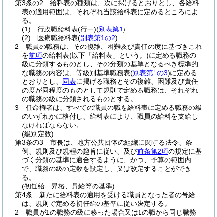
第3条の2
給料表の種類は、次に掲げるとおりとし、各給料
表の適用範囲は、それぞれ当該給料表に定めるところによ
る。
(1)
行政職給料表
(行一)
(
別表第1
)
(2)
医療職給料表
(
別表第1の2
)
2
職員の職務は、その複雑、困難及び責任の度に基づきこれ
を
前項
の給料表
(以下「給料表」という。)
に定める職務の
級に分類するものとし、その分類の基準となるべき標準的
な職務の内容は、等級別基準職務表
(
別表第1の3
)
に定める
とおりとし、
同表
に掲げる職務とその複雑、困難及び責任
の度が同程度のものとして規則で定める職務は、それぞれ
の職務の級に分類されるものとする。
3
任命権者は、すべての職員の職を給料表に定める職務の級
のいずれかに格付し、給料表により、職員の給料を支給し
なければならない。
(級別定数)
第3条の3
市長は、地方公共団体の組織に関する法令、条
例、規則及び規程の趣旨に従い、及び
前条第2項
の規定に基
づく分類の基準に適合するように、かつ、予算の範囲内
で、職務の級の定数を設定し、又は改定することができ
る。
(初任給、昇格、昇給等の基準)
第4条
新たに給料表の適用を受ける職員となった者の号給
は、規則で定める初任給の基準に従い決定する。
2
職員が1の職務の級に移った場合又は1の職から同じ職務