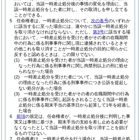
おいては、当該一時差止処分後の事情の変化を理由に、当
該一時差止処分をした者に対し、その取消しを申し立てる
ことができる。
5
任命権者は、一時差止処分について、
次の各号
のいずれか
に該当するに至った場合には、速やかに当該一時差止処分
を取り消さなければならない。
ただし、
第3号
に該当する場
合において、一時差止処分を受けた者がその者の在職期間
中の行為に係る刑事事件に関し現に逮捕されているときそ
の他これを取り消すことが一時差止処分の目的に明らかに
反すると認めるときは、この限りでない。
(1)
一時差止処分を受けた者が当該一時差止処分の理由と
なった行為に係る刑事事件に関し拘禁刑以上の刑に処せ
られなかった場合
(2)
一時差止処分を受けた者について、当該一時差止処分
の理由となった行為に係る刑事事件につき公訴を提起し
ない処分があった場合
(3)
一時差止処分を受けた者がその者の在職期間中の行為
に係る刑事事件に関し起訴をされることなく当該一時差
止処分に係る期末手当の基準日から起算して1年を経過し
た場合
6
前項
の規定は、任命権者が、一時差止処分後に判明した事
実又は事情に基づき、期末手当の支給を差し止める必要が
なくなったとして当該一時差止処分を取り消すことを妨げ
るものではない。
7
任命権者は、一時差止処分を行う場合は、当該一時差止処