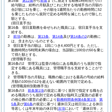
第15条
第12条
から
前条
までに規定する勤務1時間当たりの
給与額は、給料の月額及びこれに対する地域手当の月額の
合計額に12を乗じ、その額を1週間当たりの勤務時間に52
を乗じたものから規則で定める時間を減じたもので除した
額とする。
(宿日直手当)
第16条
宿日直勤務を命ぜられた職員には、宿日直手当を支
給する。
2
前項
の勤務は、
第13条
、
第14条
及び
第14条の2
の勤務に
は、含まれないものとする。
3
宿日直手当の額は、1回につき4,400円とする。
ただし、
勤務時間が5時間未満の場合は、当該額に100分の50を乗じ
て得た額とする。
(管理職手当)
第16条の2
管理又は監督の地位にある職員のうち規則で指
定する職にある職員には、管理職手当を支給することがで
きる。
2
管理職手当の月額は、職務の級における最高の号給の給料
月額の100分の12を超えない範囲内で規則で定める。
(管理職員特別勤務手当)
第16条の3
前条第1項
の規定に基づく規則で指定する職を占
める職員のうち規則で定める職員が臨時又は緊急の必要そ
の他公務の運営の必要により
勤務時間条例第4条第1項
、
第
5条
及び
第6条
の規定に基づく週休日又は祝日法による休日
等若しくは年末年始の休日等
(
次項
において「週休日等」と