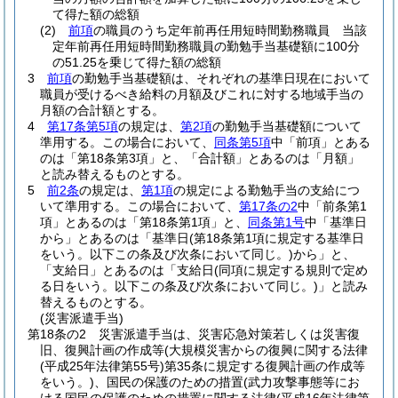
て得た額の総額
(2)
前項
の職員のうち定年前再任用短時間勤務職員 当該
定年前再任用短時間勤務職員の勤勉手当基礎額に100分
の51.25を乗じて得た額の総額
3
前項
の勤勉手当基礎額は、それぞれの基準日現在において
職員が受けるべき給料の月額及びこれに対する地域手当の
月額の合計額とする。
4
第17条第5項
の規定は、
第2項
の勤勉手当基礎額について
準用する。
この場合において、
同条第5項
中「前項」とある
のは「第18条第3項」と、「合計額」とあるのは「月額」
と読み替えるものとする。
5
前2条
の規定は、
第1項
の規定による勤勉手当の支給につ
いて準用する。
この場合において、
第17条の2
中「前条第1
項」とあるのは「第18条第1項」と、
同条第1号
中「基準日
から」とあるのは「基準日
(第18条第1項に規定する基準日
をいう。以下この条及び次条において同じ。)
から」と、
「支給日」とあるのは「支給日
(同項に規定する規則で定め
る日をいう。以下この条及び次条において同じ。)
」と読み
替えるものとする。
(災害派遣手当)
第18条の2
災害派遣手当は、災害応急対策若しくは災害復
旧、復興計画の作成等
(大規模災害からの復興に関する法律
(平成25年法律第55号)
第35条に規定する復興計画の作成等
をいう。)
、国民の保護のための措置
(武力攻撃事態等にお