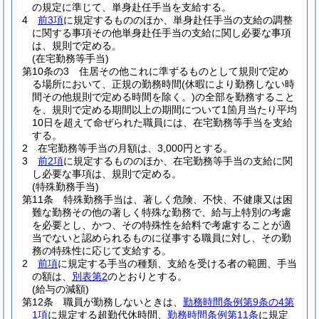
の規定に準じて、単身赴任手当を支給する。
4
前3項
に規定するもののほか、単身赴任手当の支給の調整
に関する事項その他単身赴任手当の支給に関し必要な事項
は、規則で定める。
(在宅勤務等手当)
第10条の3
住居その他これに準ずるものとして規則で定め
る場所において、正規の勤務時間
(休暇により勤務しない時
間その他規則で定める時間を除く。)
の全部を勤務すること
を、規則で定める期間以上の期間について1箇月当たり平均
10日を超えて命ぜられた職員には、在宅勤務等手当を支給
する。
2
在宅勤務等手当の月額は、3,000円とする。
3
前2項
に規定するもののほか、在宅勤務等手当の支給に関
し必要な事項は、規則で定める。
(特殊勤務手当)
第11条
特殊勤務手当は、著しく危険、不快、不健康又は困
難な勤務その他の著しく特殊な勤務で、給与上特別の考慮
を必要とし、かつ、その特殊性を給料で考慮することが適
当でないと認められるものに従事する職員に対し、その勤
務の特殊性に応じて支給する。
2
前項
に規定する手当の種類、支給を受ける者の範囲、手当
の額は、
別表第2
のとおりとする。
(給与の減額)
第12条
職員が勤務しないときは、
勤務時間条例第9条の4第
1項
に規定する超勤代休時間、
勤務時間条例第11条
に規定