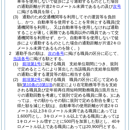
車等を使用しないで徒歩により通勤するものとした場合
の通勤距離が片道2キロメートル未満であるもの及び
次号
に掲げる職員を除く。)
(3)
通勤のため交通機関等を利用してその運賃等を負担
し、かつ、自動車等を使用することを常例とする職員
(交
通機関等を利用し、又は自動車等を使用しなければ通勤
することが著しく困難である職員以外の職員であって交
通機関等を利用せず、かつ、自動車等を使用しないで徒
歩により通勤するものとした場合の通勤距離が片道2キロ
メートル未満であるものを除く。)
2
通勤手当の額は、
次の各号
に掲げる職員の区分に応じて、
当該各号
に掲げる額とする。
(1)
前項第1号
に掲げる職員 支給単位期間につき、規則
で定めるところにより算出した当該職員の支給単位期間
の通勤に要する運賃等の額に相当する額
(2)
前項第2号
に掲げる職員 職員の区分に応じて定める
額
(
第10条の3第1項
の規定により在宅勤務等手当を支給
される職員及び定年前再任用短時間勤務職員
(1箇月当た
りの通勤回数を考慮して規則で定める職員に限る。)
にあ
っては、その額からその額に規則で定める割合を乗じて
得た額を減じた額)
は、自動車等の使用距離が片道2キロ
メートル以上3キロメートル未満である職員にあっては
1,600円とし、3キロメートル以上である職員にあっては
1キロメートル増すごとに500円を加算した額とし、40キ
ロメートル以上である職員にあっては20,900円とする。