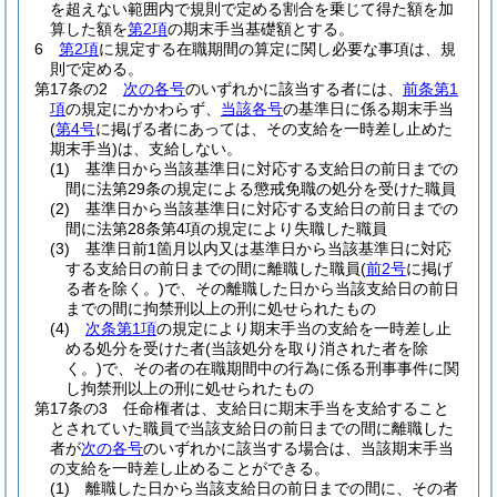
を超えない範囲内で規則で定める割合を乗じて得た額を加
算した額を
第2項
の期末手当基礎額とする。
6
第2項
に規定する在職期間の算定に関し必要な事項は、規
則で定める。
第17条の2
次の各号
のいずれかに該当する者には、
前条第1
項
の規定にかかわらず、
当該各号
の基準日に係る期末手当
(
第4号
に掲げる者にあっては、その支給を一時差し止めた
期末手当)
は、支給しない。
(1)
基準日から当該基準日に対応する支給日の前日までの
間に法第29条の規定による懲戒免職の処分を受けた職員
(2)
基準日から当該基準日に対応する支給日の前日までの
間に法第28条第4項の規定により失職した職員
(3)
基準日前1箇月以内又は基準日から当該基準日に対応
する支給日の前日までの間に離職した職員
(
前2号
に掲げ
る者を除く。)
で、その離職した日から当該支給日の前日
までの間に拘禁刑以上の刑に処せられたもの
(4)
次条第1項
の規定により期末手当の支給を一時差し止
める処分を受けた者
(当該処分を取り消された者を除
く。)
で、その者の在職期間中の行為に係る刑事事件に関
し拘禁刑以上の刑に処せられたもの
第17条の3
任命権者は、支給日に期末手当を支給すること
とされていた職員で当該支給日の前日までの間に離職した
者が
次の各号
のいずれかに該当する場合は、当該期末手当
の支給を一時差し止めることができる。
(1)
離職した日から当該支給日の前日までの間に、その者