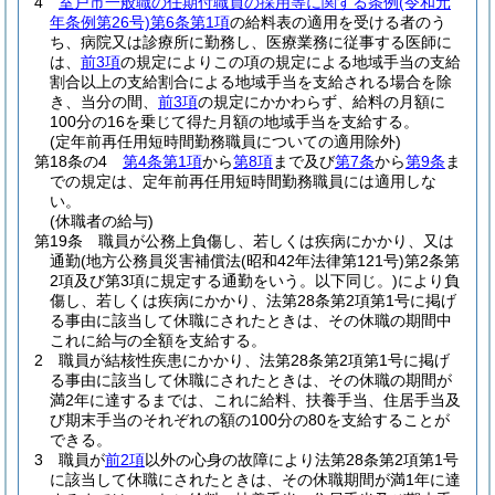
4
室戸市一般職の任期付職員の採用等に関する条例
(令和元
年条例第26号)
第6条第1項
の給料表の適用を受ける者のう
ち、病院又は診療所に勤務し、医療業務に従事する医師に
は、
前3項
の規定によりこの項の規定による地域手当の支給
割合以上の支給割合による地域手当を支給される場合を除
き、当分の間、
前3項
の規定にかかわらず、給料の月額に
100分の16を乗じて得た月額の地域手当を支給する。
(定年前再任用短時間勤務職員についての適用除外)
第18条の4
第4条第1項
から
第8項
まで及び
第7条
から
第9条
ま
での規定は、定年前再任用短時間勤務職員には適用しな
い。
(休職者の給与)
第19条
職員が公務上負傷し、若しくは疾病にかかり、又は
通勤
(地方公務員災害補償法
(昭和42年法律第121号)
第2条第
2項及び第3項に規定する通勤をいう。以下同じ。)
により負
傷し、若しくは疾病にかかり、法第28条第2項第1号に掲げ
る事由に該当して休職にされたときは、その休職の期間中
これに給与の全額を支給する。
2
職員が結核性疾患にかかり、法第28条第2項第1号に掲げ
る事由に該当して休職にされたときは、その休職の期間が
満2年に達するまでは、これに給料、扶養手当、住居手当及
び期末手当のそれぞれの額の100分の80を支給することが
できる。
3
職員が
前2項
以外の心身の故障により法第28条第2項第1号
に該当して休職にされたときは、その休職期間が満1年に達