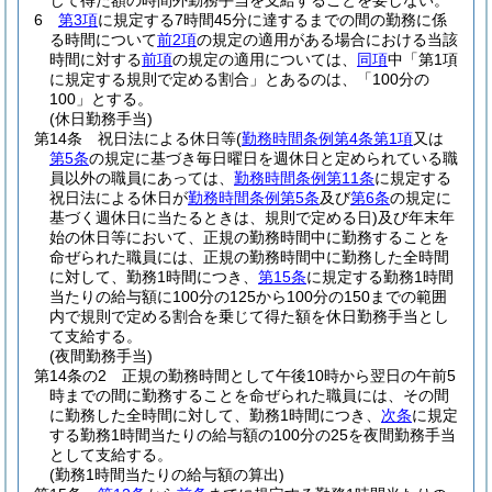
じて得た額の時間外勤務手当を支給することを要しない。
6
第3項
に規定する7時間45分に達するまでの間の勤務に係
る時間について
前2項
の規定の適用がある場合における当該
時間に対する
前項
の規定の適用については、
同項
中「第1項
に規定する規則で定める割合」とあるのは、「100分の
100」とする。
(休日勤務手当)
第14条
祝日法による休日等
(
勤務時間条例第4条第1項
又は
第5条
の規定に基づき毎日曜日を週休日と定められている職
員以外の職員にあっては、
勤務時間条例第11条
に規定する
祝日法による休日が
勤務時間条例第5条
及び
第6条
の規定に
基づく週休日に当たるときは、規則で定める日)
及び年末年
始の休日等において、正規の勤務時間中に勤務することを
命ぜられた職員には、正規の勤務時間中に勤務した全時間
に対して、勤務1時間につき、
第15条
に規定する勤務1時間
当たりの給与額に100分の125から100分の150までの範囲
内で規則で定める割合を乗じて得た額を休日勤務手当とし
て支給する。
(夜間勤務手当)
第14条の2
正規の勤務時間として午後10時から翌日の午前5
時までの間に勤務することを命ぜられた職員には、その間
に勤務した全時間に対して、勤務1時間につき、
次条
に規定
する勤務1時間当たりの給与額の100分の25を夜間勤務手当
として支給する。
(勤務1時間当たりの給与額の算出)