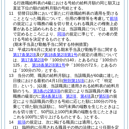
る行政職給料表の4級における号給の給料月額の同じ額又は
直近下位の額の給料月額の号給とする。
11
切替日以降において新たに行政職給料表の適用を受ける
こととなった職員について、任用の事情等を考慮して
前項
の規定により職務の級を切り替えられる職員との権衡上必
要があると認められるときは、当該職員については、規則
で定めるところにより、
同項
の規定に準じて、その者の受
ける号給を決定するものとする。
(期末手当及び勤勉手当に関する特例措置)
12
平成21年6月に支給する期末手当及び勤勉手当に関する
第17条第2項
及び
第18条第2項第1号
の規定の適用について
は、
第17条第2項
中「100分の140」とあるのは「100分の
125」と、
第18条第2項第1号
中「100分の72.5」とあるの
は「100分の70」とする。
13
当分の間、職員の給料月額は、当該職員が60歳に達した
日後における最初の4月1日
(
附則第15項
において「特定
日」という。)
以後、当該職員に適用される給料表の給料月
額のうち、
第3条の2第3項
の規定により当該職員の属する
職務の級並びに
第4条第1項
、
第2項
、
第4項
及び
第5項
の規
定により当該職員の受ける号給に応じた額に100分の70を
乗じて得た額
(当該額に、50円未満の端数を生じたときはこ
れを切り捨て、50円以上100円未満の端数を生じたときは
これを100円に切り上げるものとする。)
とする。
14
前項
の規定は、次に掲げる職員には適用しない。
(1)
臨時的に任用される職員その他の法律により任期を定