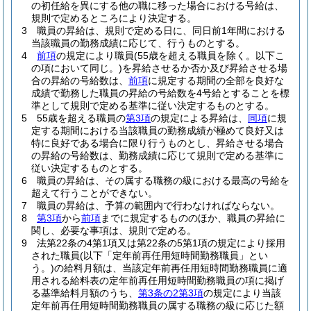
の初任給を異にする他の職に移った場合における号給は、
規則で定めるところにより決定する。
3
職員の昇給は、規則で定める日に、同日前1年間における
当該職員の勤務成績に応じて、行うものとする。
4
前項
の規定により職員
(55歳を超える職員を除く。以下こ
の項において同じ。)
を昇給させるか否か及び昇給させる場
合の昇給の号給数は、
前項
に規定する期間の全部を良好な
成績で勤務した職員の昇給の号給数を4号給とすることを標
準として規則で定める基準に従い決定するものとする。
5
55歳を超える職員の
第3項
の規定による昇給は、
同項
に規
定する期間における当該職員の勤務成績が極めて良好又は
特に良好である場合に限り行うものとし、昇給させる場合
の昇給の号給数は、勤務成績に応じて規則で定める基準に
従い決定するものとする。
6
職員の昇給は、その属する職務の級における最高の号給を
超えて行うことができない。
7
職員の昇給は、予算の範囲内で行わなければならない。
8
第3項
から
前項
までに規定するもののほか、職員の昇給に
関し、必要な事項は、規則で定める。
9
法第22条の4第1項又は第22条の5第1項の規定により採用
された職員
(以下「定年前再任用短時間勤務職員」とい
う。)
の給料月額は、当該定年前再任用短時間勤務職員に適
用される給料表の定年前再任用短時間勤務職員の項に掲げ
る基準給料月額のうち、
第3条の2第3項
の規定により当該
定年前再任用短時間勤務職員の属する職務の級に応じた額