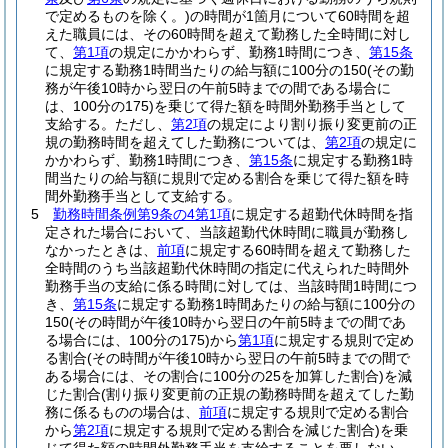
で定めるものを除く。)
の時間が1箇月について60時間を超
えた職員には、その60時間を超えて勤務した全時間に対し
て、
第1項
の規定にかかわらず、勤務1時間につき、
第15条
に規定する勤務1時間当たりの給与額に100分の150
(その勤
務が午後10時から翌日の午前5時までの間である場合に
は、100分の175)
を乗じて得た額を時間外勤務手当として
支給する。
ただし、
第2項
の規定により割り振り変更前の正
規の勤務時間を超えてした勤務については、
第2項
の規定に
かかわらず、勤務1時間につき、
第15条
に規定する勤務1時
間当たりの給与額に規則で定める割合を乗じて得た額を時
間外勤務手当として支給する。
5
勤務時間条例第9条の4第1項
に規定する超勤代休時間を指
定された場合において、当該超勤代休時間に職員が勤務し
なかったときは、
前項
に規定する60時間を超えて勤務した
全時間のうち当該超勤代休時間の指定に代えられた時間外
勤務手当の支給に係る時間に対しては、当該時間1時間につ
き、
第15条
に規定する勤務1時間あたりの給与額に100分の
150
(その時間が午後10時から翌日の午前5時までの間であ
る場合には、100分の175)
から
第1項
に規定する規則で定め
る割合
(その時間が午後10時から翌日の午前5時までの間で
ある場合には、その割合に100分の25を加算した割合)
を減
じた割合
(割り振り変更前の正規の勤務時間を超えてした勤
務に係るものの場合は、
前項
に規定する規則で定める割合
から
第2項
に規定する規則で定める割合を減じた割合)
を乗