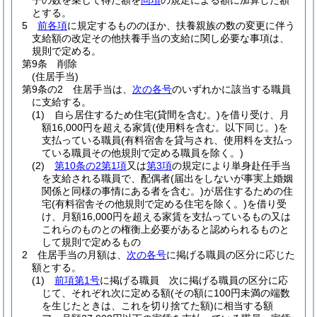
子の数を乗じて得た額を
同項
の規定による額に加算した額
とする。
5
前各項
に規定するもののほか、扶養親族の数の変更に伴う
支給額の改定その他扶養手当の支給に関し必要な事項は、
規則で定める。
第9条
削除
(住居手当)
第9条の2
住居手当は、
次の各号
のいずれかに該当する職員
に支給する。
(1)
自ら居住するため住宅
(貸間を含む。)
を借り受け、月
額16,000円を超える家賃
(使用料を含む。以下同じ。)
を
支払っている職員
(有料宿舎を貸与され、使用料を支払っ
ている職員その他規則で定める職員を除く。)
(2)
第10条の2第1項
又は
第3項
の規定により単身赴任手当
を支給される職員で、配偶者
(届出をしないが事実上婚姻
関係と同様の事情にある者を含む。)
が居住するための住
宅
(有料宿舎その他規則で定める住宅を除く。)
を借り受
け、月額16,000円を超える家賃を支払っているもの又は
これらのものとの権衡上必要があると認められるものと
して規則で定めるもの
2
住居手当の月額は、
次の各号
に掲げる職員の区分に応じた
額とする。
(1)
前項第1号
に掲げる職員 次に掲げる職員の区分に応
じて、それぞれ次に定める額
(その額に100円未満の端数
を生じたときは、これを切り捨てた額)
に相当する額