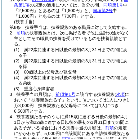
条第1項
の規定の適用については、当分の間、
同項第1号
中
「2,500円」とあるのは「1,800円」と、
同項第2号
中
「1,000円」とあるのは「700円」とする。
(扶養手当)
第8条
扶養手当は、扶養親族のある職員に対して支給する。
2
前項
の扶養親族とは、次に掲げる者で他に生計の途がなく
主としてその職員の扶養を受けているものを扶養親族とす
る。
(1)
満22歳に達する日以後の最初の3月31日までの間にあ
る子
(2)
満22歳に達する日以後の最初の3月31日までの間にあ
る孫
(3)
60歳以上の父母及び祖父母
(4)
満22歳に達する日以後の最初の3月31日までの間にあ
る弟妹
(5)
重度心身障害者
3
扶養手当の月額は、
前項第1号
に該当する扶養親族
(
次項
に
おいて「扶養親族たる子」という。)
については1人につき1
万3,000円、扶養親族たる父母等については1人につき
6,500円とする。
4
扶養親族たる子のうちに満15歳に達する日後の最初の4月
1日から満22歳に達する日以後の最初の3月31日までの間に
ある子がいる場合における扶養手当の月額は、
前項
の規定
にかかわらず、5,000円に当該期間にある当該扶養親族たる