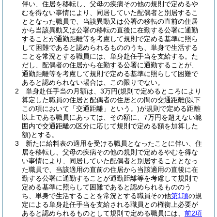
伴い、住居を移転し、父母の疾病その他の規則で定めるや
むを得ない事情により、同居していた配偶者と別居するこ
ととなった職員で、当該異動又は公署の移転の直前の住居
から当該異動又は公署の移転の直後に在勤する公署に通勤
することが通勤距離等を考慮して規則で定める基準に照ら
して困難であると認められるもののうち、単身で生活する
ことを常況とする職員には、単身赴任手当を支給する。
た
だし、配偶者の住居から在勤する公署に通勤することが、
通勤距離等を考慮して規則で定める基準に照らして困難で
あると認められない場合は、この限りでない。
2
単身赴任手当の月額は、3万円
(規則で定めるところにより
算定した職員の住居と配偶者の住居との間の交通距離
(以下
この項において「交通距離」という。)
が規則で定める距離
以上である職員にあっては、その額に、7万円を超えない範
囲内で交通距離の区分に応じて規則で定める額を加算した
額)
とする。
3
新たに給料表の適用を受ける職員となったことに伴い、住
居を移転し、父母の疾病その他の規則で定めるやむを得な
い事情により、同居していた配偶者と別居することとなっ
た職員で、当該適用の直前の住居から当該適用の直後に在
勤する公署に通勤することが通勤距離等を考慮して規則で
定める基準に照らして困難であると認められるもののう
ち、単身で生活することを常況とする職員その他
第1項
の規
定による単身赴任手当を支給される職員との権衡上必要が
あると認められるものとして規則で定める職員には、
前2項