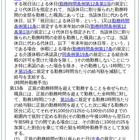
する祝日法による休日
(
勤務時間条例第12条第1項
の規定に
より代休日を指定されて、当該休日に割り振られた勤務時
間の全部を勤務した職員にあっては、当該休日に代わる代
休日。以下「祝日法による休日等」という。)
又は
勤務時間
条例第11条
に規定する年末年始の休日
(
勤務時間条例第12
条第1項
の規定により代休日を指定されて、当該休日に割り
振られた勤務時間の全部を勤務した職員にあっては、当該
休日に代わる代休日。以下「年末年始の休日等」という。)
である場合、休暇による場合
(
勤務時間条例第17条
の規定に
よる介護休暇の承認及び
同条例第19条
の規定による組合休
暇の許可を受けた場合を除く。)
その他勤務しないことにつ
き特に承認のあった場合を除き、その勤務しない1時間につ
き
第15条
に規定する勤務1時間当たりの給与額を減額して
給与を支給する。
(時間外勤務手当)
第13条
正規の勤務時間を超えて勤務することを命ぜられた
職員には、正規の勤務時間を超えて勤務した全時間に対し
て、勤務1時間につき、
第15条
に規定する勤務1時間当たり
の給与額に正規の勤務時間を超えてした次に掲げる勤務の
区分に応じてそれぞれ100分の125から100分の150までの
範囲内で規則で定める割合
(その勤務が午後10時から翌日の
午前5時までの間である場合には、その割合に100分の25を
加算した割合)
を乗じて得た額を時間外勤務手当として支給
する。
(1)
正規の勤務時間が割り振られた日
(
次条
の規定により