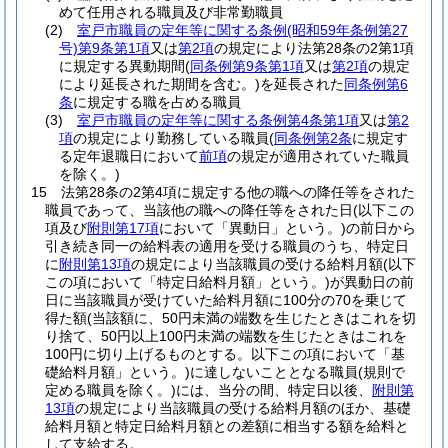
めて任用される職員及び非常勤職員
(2)
室戸市職員の定年等に関する条例
(昭和59年条例第27
号)
第9条第1項
又は
第2項
の規定により法第28条の2第1項
に規定する異動期間
(
同条例第9条第1項
又は
第2項
の規定
により延長された期間を含む。)
を延長された
同条例第6
条
に規定する職を占める職員
(3)
室戸市職員の定年等に関する条例第4条第1項
又は
第2
項
の規定により勤務している職員
(
同条例第2条
に規定す
る定年退職日において
前項
の規定が適用されていた職員
を除く。)
15
法第28条の2第4項に規定する他の職への降任等をされた
職員であって、当該他の職への降任等をされた日
(以下この
項及び
附則第17項
において「異動日」という。)
の前日から
引き続き同一の給料表の適用を受ける職員のうち、特定日
に
附則第13項
の規定により当該職員の受ける給料月額
(以下
この項において「特定日給料月額」という。)
が異動日の前
日に当該職員が受けていた給料月額に100分の70を乗じて
得た額
(当該額に、50円未満の端数を生じたときはこれを切
り捨て、50円以上100円未満の端数を生じたときはこれを
100円に切り上げるものとする。以下この項において「基
礎給料月額」という。)
に達しないこととなる職員
(規則で
定める職員を除く。)
には、当分の間、特定日以後、
附則第
13項
の規定により当該職員の受ける給料月額のほか、基礎
給料月額と特定日給料月額との差額に相当する額を給料と
して支給する。