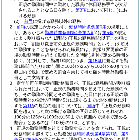
正規の勤務時間中に勤務した職員に休日勤務手当が支給
されることとなる日を除く。
第3項
において同じ。)
にお
ける勤務
(2)
前号
に掲げる勤務以外の勤務
2
前項
の規定にかかわらず、
勤務時間条例第6条
の規定によ
り、あらかじめ
勤務時間条例第4条第2項
又は
第5条
の規定
により割り振られた1週間の正規の勤務時間
(以下この項に
おいて「割振り変更前の正規の勤務時間」という。)
を超え
て勤務することを命ぜられた職員には、割振り変更前の正
規の勤務時間を超えて勤務した全時間
(規則で定める時間を
除く。)
に対して、勤務1時間につき、
第15条
に規定する勤
務1時間当たりの給与額に100分の25から100分の50までの
範囲内で規則で定める割合を乗じて得た額を時間外勤務手
当として支給する。
3
定年前再任用短時間勤務職員が、正規の勤務時間が割り振
られた日において、正規の勤務時間を超えてした勤務のう
ち、その勤務の時間とその勤務をした日における正規の勤
務時間との合計が7時間45分に達するまでの間の勤務に対
する
第1項
の規定の適用については、
同項
中「正規の勤務時
間を超えてした次に掲げる勤務の区分に応じてそれぞれ
100分の125から100分の150までの範囲内で規則で定める
割合」とあるのは「100分の100」とする。
4
正規の勤務時間を超えて勤務することを命ぜられ、正規の
勤務時間を超えてした勤務
(
勤務時間条例第4条第1項
、
第5
条
及び
第6条
の規定に基づく週休日における勤務のうち規則