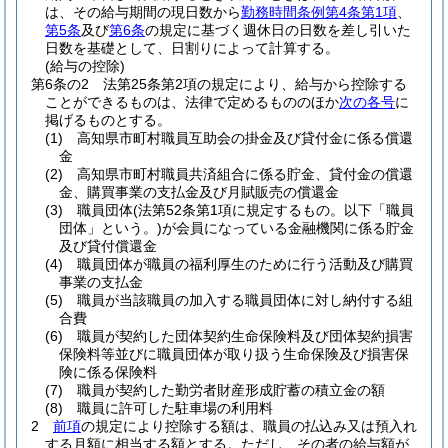
は、その給与期間の現日数から
勤務時間条例第4条第1項
、
第5条
及び
第6条
の規定に基づく週休日の日数を差し引いた
日数を基礎として、日割りによって計算する。
(給与の控除)
第6条の2
法第25条第2項の規定により、給与から控除する
ことができるものは、法律で定めるもののほか
次の各号
に
掲げるものとする。
(1)
高知県市町村職員互助会の掛金及び貸付金に係る償還
金
(2)
高知県市町村職員共済組合に係る貯金、貸付金の償還
金、購買事業の支払金及び月賦販売の償還金
(3)
職員団体
(法第52条第1項に規定するもの。以下「職員
団体」という。)
が会員になっている金融機関に係る貯金
及び貸付償還金
(4)
職員団体が職員の福利厚生のために行う活動及び購買
事業の支払金
(5)
職員が当該職員の加入する職員団体に対し納付する組
合費
(6)
職員が契約した団体契約生命保険料及び団体契約損害
保険料等並びに職員団体が取り扱う生命保険及び損害保
険に係る保険料
(7)
職員が契約した勤労者財産形成貯蓄の積立金の額
(8)
職員に許可した駐車場の利用料
2
前項
の規定により控除する額は、職員の払込み又は預入れ
する月額に相当する額とする。
ただし、その者の給与額が