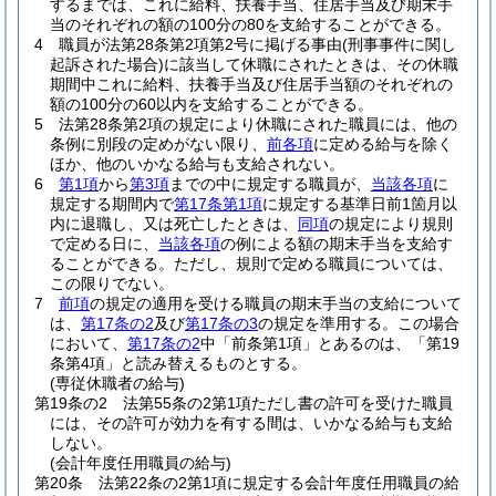
するまでは、これに給料、扶養手当、住居手当及び期末手
当のそれぞれの額の100分の80を支給することができる。
4
職員が法第28条第2項第2号に掲げる事由
(刑事事件に関し
起訴された場合)
に該当して休職にされたときは、その休職
期間中これに給料、扶養手当及び住居手当額のそれぞれの
額の100分の60以内を支給することができる。
5
法第28条第2項の規定により休職にされた職員には、他の
条例に別段の定めがない限り、
前各項
に定める給与を除く
ほか、他のいかなる給与も支給されない。
6
第1項
から
第3項
までの中に規定する職員が、
当該各項
に
規定する期間内で
第17条第1項
に規定する基準日前1箇月以
内に退職し、又は死亡したときは、
同項
の規定により規則
で定める日に、
当該各項
の例による額の期末手当を支給す
ることができる。
ただし、規則で定める職員については、
この限りでない。
7
前項
の規定の適用を受ける職員の期末手当の支給について
は、
第17条の2
及び
第17条の3
の規定を準用する。
この場合
において、
第17条の2
中「前条第1項」とあるのは、「第19
条第4項」と読み替えるものとする。
(専従休職者の給与)
第19条の2
法第55条の2第1項ただし書の許可を受けた職員
には、その許可が効力を有する間は、いかなる給与も支給
しない。
(会計年度任用職員の給与)
第20条
法第22条の2第1項に規定する会計年度任用職員の給