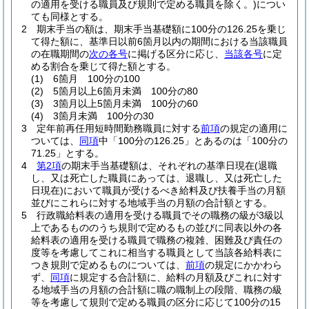
の適用を受ける職員及び規則で定める職員を除く。)
につい
ても同様とする。
2
期末手当の額は、期末手当基礎額に100分の126.25を乗じ
て得た額に、基準日以前6箇月以内の期間における当該職員
の在職期間の
次の各号
に掲げる区分に応じ、
当該各号
に定
める割合を乗じて得た額とする。
(1)
6箇月 100分の100
(2)
5箇月以上6箇月未満 100分の80
(3)
3箇月以上5箇月未満 100分の60
(4)
3箇月未満 100分の30
3
定年前再任用短時間勤務職員に対する
前項
の規定の適用に
ついては、
同項
中「100分の126.25」とあるのは「100分の
71.25」とする。
4
第2項
の期末手当基礎額は、それぞれの基準日現在
(退職
し、又は死亡した職員にあっては、退職し、又は死亡した
日現在)
において職員が受けるべき給料及び扶養手当の月額
並びにこれらに対する地域手当の月額の合計額とする。
5
行政職給料表の適用を受ける職員でその職務の級が3級以
上であるもののうち規則で定めるもの並びに同表以外の各
給料表の適用を受ける職員で職務の複雑、困難及び責任の
度等を考慮してこれに相当する職員として当該各給料表に
つき規則で定めるものについては、
前項
の規定にかかわら
ず、
同項
に規定する合計額に、給料の月額及びこれに対す
る地域手当の月額の合計額に職の職制上の段階、職務の級
等を考慮して規則で定める職員の区分に応じて100分の15