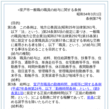
○室戸市一般職の職員の給与に関する条例
昭和34年3月1日
条例第7号
(目的)
第1条
この条例は、地方公務員法
(昭和25年法律第261号。
以下「法」という。)
第24条第5項の規定に基づき、一般職
の職員
(地方公営企業法
(昭和27年法律第292号)
第15条第1
項に規定する企業職員及び法第57条に規定する単純な労務
に雇用される者を除く。以下「職員」という。)
の給与に関
する事項を定めることを目的とする。
(給与の種類)
第2条
職員の給与は、給料、初任給調整手当、扶養手当、住
居手当、通勤手当、単身赴任手当、在宅勤務等手当、特殊
勤務手当、時間外勤務手当、休日勤務手当、夜間勤務手
当、宿日直手当、管理職手当、管理職員特別勤務手当、期
末手当、勤勉手当、災害派遣手当及び地域手当とする。
(給料)
第3条
給料は、
室戸市職員の勤務時間、休暇等に関する条例
(平成7年条例第24号。以下「勤務時間条例」という。)
第9
条第1項
に規定する正規の勤務時間
(以下「正規の勤務時
間」という。)
による勤務に対する報酬であって、
前条
に定
める諸手当を除いたものとする。
(給料表)