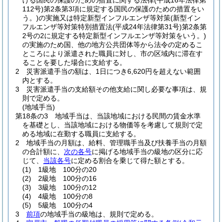
ける国民の保護のための措置に関する法律
(平成16年法律第
112号)
第2条第3項に規定する国民の保護のための措置をい
う。)
の実施又は特定新型インフルエンザ等対策
(新型イン
フルエンザ等対策特別措置法
(平成24年法律第31号)
第2条第
2号の2に規定する特定新型インフルエンザ等対策をいう。)
の実施のため国、他の地方公共団体等から法令の定めるこ
ところにより派遣された職員に対し、市の区域内に滞在す
ることを要した場合に支給する。
2
災害派遣手当の額は、1日につき6,620円を超えない範囲
内とする。
3
災害派遣手当の支給額その他支給に関し必要な事項は、規
則で定める。
(地域手当)
第18条の3
地域手当は、当該地域における民間の賃金水準
を基礎とし、当該地域における物価等を考慮して規則で定
める地域に在勤する職員に支給する。
2
地域手当の月額は、給料、管理職手当及び扶養手当の月額
の合計額に、
次の各号
に掲げる地域手当の級地の区分に応
じて、
当該各号
に定める割合を乗じて得た額とする。
(1)
1級地 100分の20
(2)
2級地 100分の16
(3)
3級地 100分の12
(4)
4級地 100分の8
(5)
5級地 100分の4
3
前項
の地域手当の級地は、規則で定める。