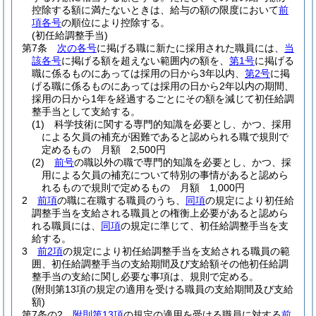
控除する額に満たないときは、給与の額の限度において
前
項各号
の順位により控除する。
(初任給調整手当)
第7条
次の各号
に掲げる職に新たに採用された職員には、
当
該各号
に掲げる額を超えない範囲内の額を、
第1号
に掲げる
職に係るものにあっては採用の日から3年以内、
第2号
に掲
げる職に係るものにあっては採用の日から2年以内の期間、
採用の日から1年を経過するごとにその額を減じて初任給調
整手当として支給する。
(1)
科学技術に関する専門的知識を必要とし、かつ、採用
による欠員の補充が困難であると認められる職で規則で
定めるもの 月額 2,500円
(2)
前号
の職以外の職で専門的知識を必要とし、かつ、採
用による欠員の補充について特別の事情があると認めら
れるもので規則で定めるもの 月額 1,000円
2
前項
の職に在職する職員のうち、
同項
の規定により初任給
調整手当を支給される職員との権衡上必要があると認めら
れる職員には、
同項
の規定に準じて、初任給調整手当を支
給する。
3
前2項
の規定により初任給調整手当を支給される職員の範
囲、初任給調整手当の支給期間及び支給額その他初任給調
整手当の支給に関し必要な事項は、規則で定める。
(附則第13項の規定の適用を受ける職員の支給期間及び支給
額)
第7条の2
附則第13項
の規定の適用を受ける職員に対する
前