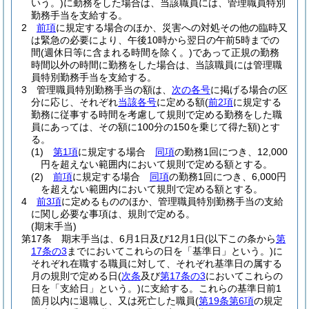
いう。)
に勤務をした場合は、当該職員には、管理職員特別
勤務手当を支給する。
2
前項
に規定する場合のほか、災害への対処その他の臨時又
は緊急の必要により、午後10時から翌日の午前5時までの
間
(週休日等に含まれる時間を除く。)
であって正規の勤務
時間以外の時間に勤務をした場合は、当該職員には管理職
員特別勤務手当を支給する。
3
管理職員特別勤務手当の額は、
次の各号
に掲げる場合の区
分に応じ、それぞれ
当該各号
に定める額
(
前2項
に規定する
勤務に従事する時間を考慮して規則で定める勤務をした職
員にあっては、その額に100分の150を乗じて得た額)
とす
る。
(1)
第1項
に規定する場合
同項
の勤務1回につき、12,000
円を超えない範囲内において規則で定める額とする。
(2)
前項
に規定する場合
同項
の勤務1回につき、6,000円
を超えない範囲内において規則で定める額とする。
4
前3項
に定めるもののほか、管理職員特別勤務手当の支給
に関し必要な事項は、規則で定める。
(期末手当)
第17条
期末手当は、6月1日及び12月1日
(以下この条から
第
17条の3
までにおいてこれらの日を「基準日」という。)
に
それぞれ在職する職員に対して、それぞれ基準日の属する
月の規則で定める日
(
次条
及び
第17条の3
においてこれらの
日を「支給日」という。)
に支給する。
これらの基準日前1
箇月以内に退職し、又は死亡した職員
(
第19条第6項
の規定