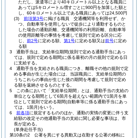
ただし、派遣等により40キロメートル以上となる職員に
あっては5キロメートル増すごとに900円を加算した額と
し、60キロメートル以上である職員にあっては24,500円
(3)
前項第3号
に掲げる職員 交通機関等を利用せず、か
つ、自動車等を使用しないで徒歩により通勤するものと
した場合の通勤距離、交通機関等の利用距離、自動車等
の使用距離等の事情を考慮して規則で定める区分に応
じ、
前2号
に定める額、
第1号
に定める額又は
前号
に定め
る額
3
通勤手当は、支給単位期間
(規則で定める通勤手当にあっ
ては、規則で定める期間)
に係る最初の月の規則で定める日
に支給する。
4
通勤手当を支給される職員につき、離職その他の規則で定
める事由が生じた場合には、当該職員に、支給単位期間の
うちこれらの事由が生じた後の期間を考慮して規則で定め
る額を返納させるものとする。
5
この条において「支給単位期間」とは、通勤手当の支給の
単位となる期間として6箇月を超えない範囲内で1箇月を単
位として規則で定める期間
(自動車等に係る通勤手当にあっ
ては、1箇月)
をいう。
6
前各項
に規定するもののほか、通勤の実情の変更に伴う支
給額の改定その他通勤手当の支給に関し必要な事項は、市
長が定める。
(単身赴任手当)
第10条の2
公署を異にする異動又は在勤する公署の移転に