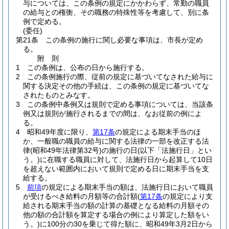
与については、この条例の規定にかかわらず、常勤の職員
の給与との権衡、その職務の特殊性等を考慮して、別に条
例で定める。
(委任)
第21条
この条例の施行に関し必要な事項は、市長が定め
る。
附
則
1
この条例は、公布の日から施行する。
2
この条例施行の際、従前の規定に基づいてなされた給与に
関する決定その他の手続は、この条例の規定に基づいてな
されたものとみなす。
3
この条例中条例又は規則で定める事項については、当該条
例又は規則が施行されるまでの間は、なお従前の例によ
る。
4
昭和49年度に限り、
第17条
の規定による期末手当のほ
か、一般職の職員の給与に関する法律の一部を改正する法
律
(昭和49年法律第32号)
の施行の日
(以下「法施行日」とい
う。)
に在職する職員に対して、法施行日から起算して10日
を超えない範囲内において規則で定める日に期末手当を支
給する。
5
前項
の規定による期末手当の額は、法施行日において職員
が受けるべき給料の月額等の合計額
(
第17条
の規定により支
給される期末手当の額の計算の基礎となる給料の月額その
他の額の合計額を算定する場合の例により算定した額をい
う。)
に100分の30を乗じて得た額に、昭和49年3月2日から