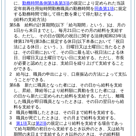
に、
勤務時間条例第3条第3項
の規定により定められた当該
定年前再任用短時間勤務職員の勤務時間を
同条第1項
に規定
する勤務時間で除して得た数を乗じて得た額とする。
(給料の支給方法)
第5条
給料の計算期間
(以下「給与期間」という。)
は、月の
1日から末日までとし、毎月21日にその月の給料を支給す
る。
ただし、その日が国民の祝日に関する法律
(昭和23年法
律第178号)
第3条に規定する休日
(以下本条において「祝日
法による休日」という。)
、日曜日又は土曜日に当たるとき
は、その日前において、その日に最も近い祝日法による休
日、日曜日又は土曜日でない日に支給する。
ただし、市長
が必要と認めたときは、支給日を繰り上げて支給すること
ができる。
2
給与は、職員の申出により、口座振込の方法によって支払
うことができる。
第6条
新たに職員となった者には、その日から給料を支給
し、昇給、降給等により給料額に異動を生じた者には、そ
の日から新たに定められた給料を支給する。
ただし、離職
した職員が即日職員となったときは、その日の翌日から給
料を支給する。
2
職員が離職したときは、その日まで給料を支給する。
3
職員が死亡したときは、その月まで給料を支給する。
4
第1項
又は
第2項
の規定により給料を支給する場合であっ
て給与期間の初日から支給するとき以外のとき、又は給与
期間の末日まで支給するとき以外のときは、その給料額