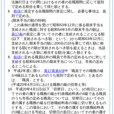
法施行日までの間におけるその者の在職期間に応じて規則
で定める割合を乗じて得た額とする。
6
前項
に規定する在職期間の算定に関し、必要な事項は、規
則で定める。
(期末手当の額の特例)
7
この条例の適用を受けて昭和53年12月に係る期末手当を
支給された職員に対する昭和54年3月の期末手当の額は、
第17条
の規定に基づいてその者に支給されることとなる額
(以下「支給されるべき額」という。)
から昭和53年12月に
支給された期末手当の額に200分の10を乗じて得た額に相
当する額
(その額が支給されるべき額を超えるときは、当該
支給されるべき額に相当する額)
を減じた額とする。
8
前項
に定める職員以外の職員で市長の定めるものに対して
支給する昭和54年3月の期末手当については、市長の定め
るところによる。
9
平成2年度に限り、
第17条第4項
中「職員でその職務の級
が4級以上であるもののうち規則で定めるもの」とあるの
は、「職員」とする。
(平成20年4月1日における職務の級の切替え等)
10
平成20年4月1日
(以下「切替日」という。)
の前日におい
てその者の属する職務の級が行政職給料表の4級である職員
のうち市長の定める職員については、切替日においてその
者の属する職務の級を行政職給料表の3級に切り替えるもの
とする。
この場合において、その者の属する行政職給料表
の3級における号給は、切替日の前日においてその者の属す