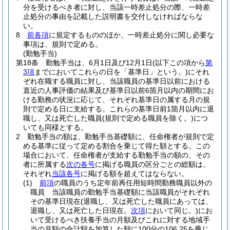
分を受けるべき者に対し、当該一時差止処分の際、一時差
止処分の事由を記載した説明書を交付しなければならな
い。
8
前各項
に規定するもののほか、一時差止処分に関し必要な
事項は、規則で定める。
(勤勉手当)
第18条
勤勉手当は、6月1日及び12月1日
(以下この項から
第
3項
までにおいてこれらの日を「基準日」という。)
にそれ
ぞれ在職する職員に対し、当該職員の基準日以前における
直近の人事評価の結果及び基準日以前6箇月以内の期間にお
ける勤務の状況に応じて、それぞれ基準日の属する月の規
則で定める日に支給する。
これらの基準日前1箇月以内に退
職し、又は死亡した職員
(規則で定める職員を除く。)
につ
いても同様とする。
2
勤勉手当の額は、勤勉手当基礎額に、任命権者が規則で定
める基準に従って定める割合を乗じて得た額とする。
この
場合において、任命権者が支給する勤勉手当の額の、その
者に所属する
次の各号
に掲げる職員の区分ごとの総額は、
それぞれ
当該各号
に掲げる額を超えてはならない。
(1)
前項
の職員のうち定年前再任用短時間勤務職員以外の
職員 当該職員の勤勉手当基礎額に当該職員がそれぞれ
その基準日現在
(退職し、又は死亡した職員にあっては、
退職し、又は死亡した日現在。
次項
において同じ。)
にお
いて受けるべき扶養手当の月額及びこれに対する地域手
当の月額の合計額を加算した額に100分の106.25を乗じ