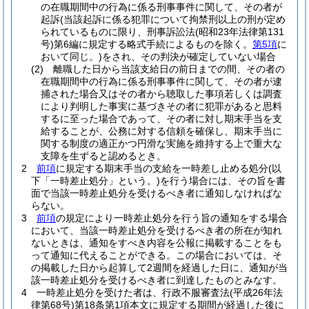
の在職期間中の行為に係る刑事事件に関して、その者が
起訴
(当該起訴に係る犯罪について拘禁刑以上の刑が定め
られているものに限り、刑事訴訟法
(昭和23年法律第131
号)
第6編に規定する略式手続によるものを除く。
第5項
に
おいて同じ。)
をされ、その判決が確定していない場合
(2)
離職した日から当該支給日の前日までの間、その者の
在職期間中の行為に係る刑事事件に関して、その者が逮
捕された場合又はその者から聴取した事項若しくは調査
により判明した事実に基づきその者に犯罪があると思料
するに至った場合であって、その者に対し期末手当を支
給することが、公務に対する信頼を確保し、期末手当に
関する制度の適正かつ円滑な実施を維持する上で重大な
支障を生ずると認めるとき。
2
前項
に規定する期末手当の支給を一時差し止める処分
(以
下「一時差止処分」という。)
を行う場合には、その旨を書
面で当該一時差止処分を受けるべき者に通知しなければな
らない。
3
前項
の規定により一時差止処分を行う旨の通知をする場合
において、当該一時差止処分を受けるべき者の所在が知れ
ないときは、通知をすべき内容を公報に掲載することをも
って通知に代えることができる。
この場合においては、そ
の掲載した日から起算して2週間を経過した日に、通知が当
該一時差止処分を受けるべき者に到達したものとみなす。
4
一時差止処分を受けた者は、行政不服審査法
(平成26年法
律第68号)
第18条第1項本文に規定する期間が経過した後に