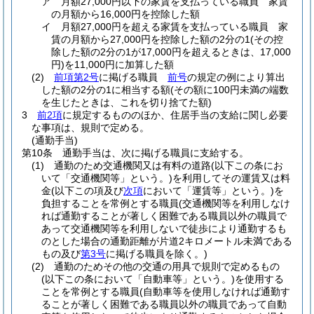
ア
月額27,000円以下の家賃を支払っている職員 家賃
の月額から16,000円を控除した額
イ
月額27,000円を超える家賃を支払っている職員 家
賃の月額から27,000円を控除した額の2分の1
(その控
除した額の2分の1が17,000円を超えるときは、17,000
円)
を11,000円に加算した額
(2)
前項第2号
に掲げる職員
前号
の規定の例により算出
した額の2分の1に相当する額
(その額に100円未満の端数
を生じたときは、これを切り捨てた額)
3
前2項
に規定するもののほか、住居手当の支給に関し必要
な事項は、規則で定める。
(通勤手当)
第10条
通勤手当は、次に掲げる職員に支給する。
(1)
通勤のため交通機関又は有料の道路
(以下この条にお
いて「交通機関等」という。)
を利用してその運賃又は料
金
(以下この項及び
次項
において「運賃等」という。)
を
負担することを常例とする職員
(交通機関等を利用しなけ
れば通勤することが著しく困難である職員以外の職員で
あって交通機関等を利用しないで徒歩により通勤するも
のとした場合の通勤距離が片道2キロメートル未満である
もの及び
第3号
に掲げる職員を除く。)
(2)
通勤のためその他の交通の用具で規則で定めるもの
(以下この条において「自動車等」という。)
を使用する
ことを常例とする職員
(自動車等を使用しなければ通勤す
ることが著しく困難である職員以外の職員であって自動