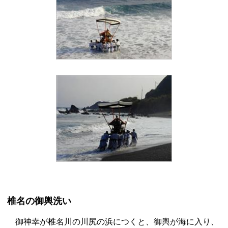
椎名の御輿洗い
御神幸が椎名川の川尻の浜につくと、御輿が海に入り、